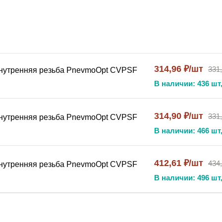
ужная)
 от исполнения (R1/8, R1/4, R3/8, R1/2)
314,96 ₽/шт
331
внутренняя резьба PnevmoOpt CVPSF
В наличии: 436 шт,
ации
314,90 ₽/шт
331
внутренняя резьба PnevmoOpt CVPSF
для обеспечения прохождения потока строго в одном напр
В наличии: 466 шт,
ет сечение при возникновении обратного потока, что поз
щать самопроизвольное движение поршня под нагрузкой. М
412,61 ₽/шт
434
что позволяет легко врезать клапан в магистраль без допо
внутренняя резьба PnevmoOpt CVPSF
ым средам, перепадам температур и скачкам давления, что
В наличии: 496 шт,
еская R (BSPT) по ГОСТ 6211-81, что гарантирует гермети