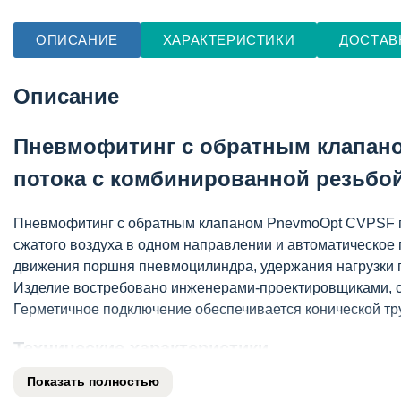
ОПИСАНИЕ
ХАРАКТЕРИСТИКИ
ДОСТАВ
Описание
Пневмофитинг с обратным клапано
потока с комбинированной резьбо
Пневмофитинг с обратным клапаном PnevmoOpt CVPSF п
сжатого воздуха в одном направлении и автоматическое
движения поршня пневмоцилиндра, удержания нагрузки п
Изделие востребовано инженерами-проектировщиками, с
Герметичное подключение обеспечивается конической тру
Технические характеристики
Показать полностью
Тип устройства: обратный клапан резьбовой