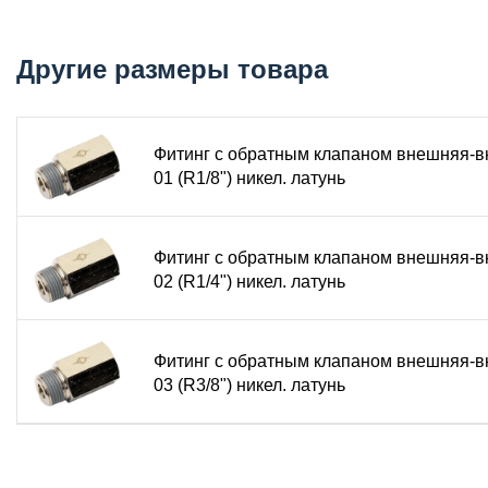
Тип соединения: резьба – резьба (внутренняя – нар
Материал корпуса: никелированная латунь (ЛС59-1)
Тип резьбы: трубная коническая R (BSPT)
Другие размеры товара
Присоединительная резьба: уточняется в зависимости
Рабочее давление: 0 – 1,0 МПа (10 Бар)
Максимальное давление: 1,2 – 1,6 МПа
Фитинг с обратным клапаном внешняя-
Температура эксплуатации: от -20 °C до +60 °C
01 (R1/8") никел. латунь
Рабочая среда: сжатый воздух, вакуум
Основное назначение и условия эксплуат
Фитинг с обратным клапаном внешняя-
02 (R1/4") никел. латунь
Обратный клапан CVPSF устанавливается в пневмолинию 
Внутренний запорный механизм автоматически перекрыва
заданном положении при отключении подачи и предотвра
внутренней, другой с наружной резьбой одного размера, 
Фитинг с обратным клапаном внешняя-
03 (R3/8") никел. латунь
с никелевым покрытием устойчив к коррозии, агрессивн
эксплуатации. Присоединительная резьба портов – конич
уплотнительных материалов.
Конструкция и материалы