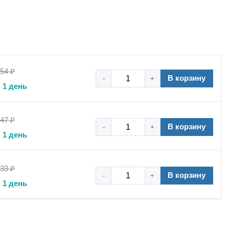
,54 ₽
В корзину
-
+
 1 день
,47 ₽
В корзину
-
+
авлении – от внутренней резьбы к наружной.
 1 день
воляет фиксировать исполнительные механизмы в
одель CVPSF имеет два резьбовых порта: один с
,33 ₽
лнительных переходников. Корпус из латуни марки ЛС59-1
В корзину
-
+
 обеспечивает повышенную надежность и длительный срок
 1 день
чность соединения без применения дополнительных