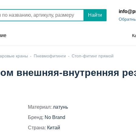
info@p
Найти
Обратны
ние
К
шаровые краны
Пневмофитинги
Стоп-фитинг прямой
ном внешняя-внутренняя ре
Материал:
латунь
Бренд:
No Brand
Страна:
Китай