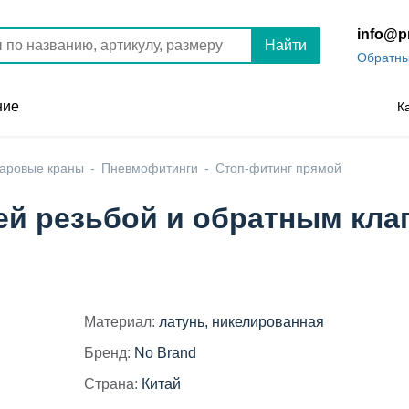
info@p
Найти
Обратны
ние
К
шаровые краны
Пневмофитинги
Стоп-фитинг прямой
ей резьбой и обратным кл
Материал:
латунь, никелированная
Бренд:
No Brand
Страна:
Китай