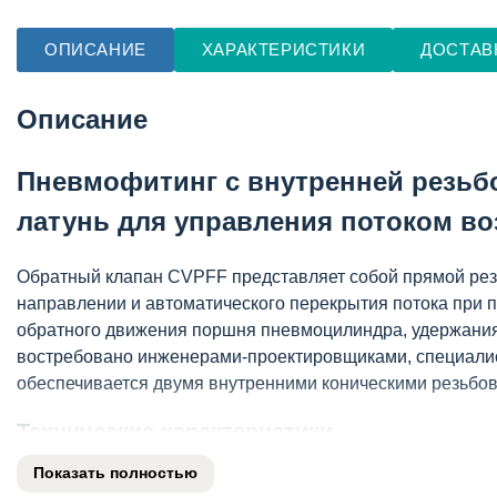
ОПИСАНИЕ
ХАРАКТЕРИСТИКИ
ДОСТАВ
Описание
Пневмофитинг с внутренней резьб
латунь для управления потоком во
Обратный клапан CVPFF представляет собой прямой рез
направлении и автоматического перекрытия потока при
обратного движения поршня пневмоцилиндра, удержания 
востребовано инженерами-проектировщиками, специалис
обеспечивается двумя внутренними коническими резьбов
Технические характеристики
Показать полностью
Тип устройства: обратный клапан (прямой)