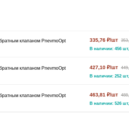
тренняя)
 от исполнения (R1/8, R1/4, R3/8, R1/2, R3/4)
335,76 ₽/шт
353
обратным клапаном PnevmoOpt
В наличии: 456 шт,
ации
427,10 ₽/шт
449
обратным клапаном PnevmoOpt
для обеспечения одностороннего прохождения потока. Вну
В наличии: 252 шт,
ие при возникновении обратного потока . Это позволяет 
роизвольное движение поршня под нагрузкой и защищать ч
463,81 ₽/шт
488
 . Корпус из латуни марки ЛС59-1 с никелевым покрытием 
обратным клапаном PnevmoOpt
енную надежность и длительный срок эксплуатации . Рабоч
В наличии: 526 шт,