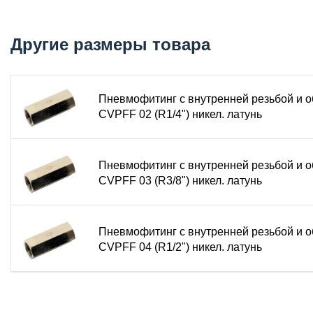
Тип соединения: резьба – резьба (внутренняя – вну
Материал корпуса: никелированная латунь (ЛС59-1)
Тип резьбы: трубная коническая R (BSPT)
Другие размеры товара
Присоединительная резьба: уточняется в зависимости
Рабочее давление: 0 – 1,0 МПа (10 Бар)
Максимальное давление: 1,2 – 1,6 МПа
Пневмофитинг с внутренней резьбой и 
Температура эксплуатации: от -20 °C до +60 °C
CVPFF 02 (R1/4") никел. латунь
Рабочая среда: сжатый воздух, вакуум
Основное назначение и условия эксплуат
Пневмофитинг с внутренней резьбой и 
CVPFF 03 (R3/8") никел. латунь
Обратный клапан CVPFF устанавливается в пневмолинию 
прямом направлении и автоматически перекрывает сечен
положении при отключении подачи, предотвращать самоп
Изделие имеет два резьбовых порта одинакового размера
Пневмофитинг с внутренней резьбой и 
CVPFF 04 (R1/2") никел. латунь
температур и скачкам давления, что обеспечивает повыш
вакуумных системах .
Конструкция и материалы