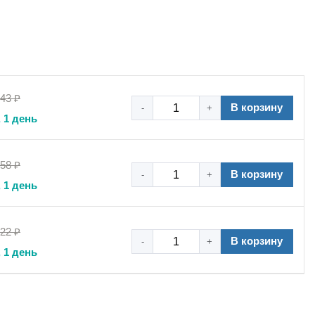
,43 ₽
В корзину
-
+
 1 день
,58 ₽
В корзину
-
+
тренний запорный механизм пропускает воздух только в
 1 день
фиксировать исполнительные механизмы в заданном
увствительное оборудование от обратных утечек.
,22 ₽
устойчив к коррозии, агрессивным средам, перепадам
В корзину
-
+
ая среда – сжатый воздух, допускается применение в
 1 день