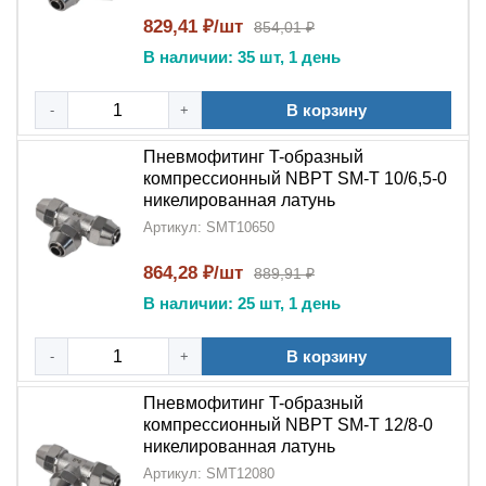
829,41 ₽/шт
854,01 ₽
5 причин выбрать SM-T:
В наличии: 35 шт, 1 день
Качество материалов
:
Никелированная
латунь
премиум-класса
В корзину
-
+
Экономия времени
:
Компрессионный
Пневмофитинг T-образный
механизм
ускоряет монтаж в 3 раза
компрессионный NBPT SM-T 10/6,5-0
никелированная латунь
Герметичность
: Защита от утечек даже при
Артикул: SMT10650
вибрациях
864,28 ₽/шт
889,91 ₽
Компактность
:
T-образная
В наличии: 25 шт, 1 день
конструкция
экономит пространство
Стандарты качества
: Соответствие ISO 9001 и
В корзину
-
+
DIN
Пневмофитинг T-образный
Пневмофитинг T-образный компрессионный NBPT
компрессионный NBPT SM-T 12/8-0
никелированная латунь
SM-T
- это профессиональное решение для создания
Артикул: SMT12080
надежных разветвлений в пневмосистемах. Благодаря