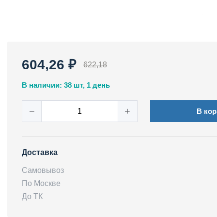
604,26 ₽
622,18
В наличии: 38 шт, 1 день
−
+
В кор
Доставка
Самовывоз
По Москве
До ТК