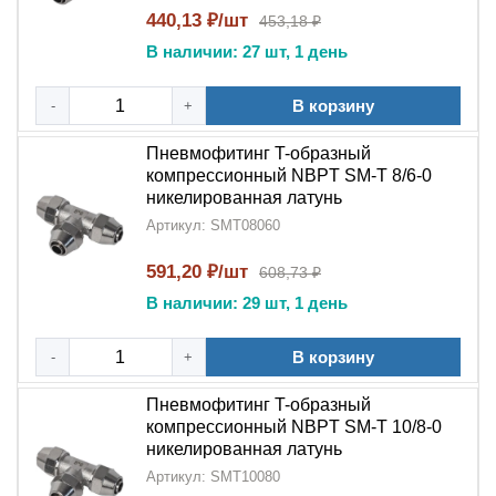
конфигураций трубопроводов
440,13 ₽/шт
453,18 ₽
В наличии: 27 шт, 1 день
Высокая прочность
: Выдерживает давление до
16 бар и температурные колебания
В корзину
-
+
Области применения:
Пневмофитинг T-образный
Пневмофитинг T-образный компрессионный NBPT
компрессионный NBPT SM-T 8/6-0
SM-T
незаменим:
никелированная латунь
Артикул: SMT08060
В промышленных
пневматических
системах
автоматизированных производств
591,20 ₽/шт
608,73 ₽
В компрессорных станциях и распределительных
В наличии: 29 шт, 1 день
сетях
В корзину
-
+
В пневмоавтоматике станков ЧПУ
Пневмофитинг T-образный
В системах подачи сжатого воздуха
компрессионный NBPT SM-T 10/8-0
никелированная латунь
В технологических линиях пищевой
Артикул: SMT10080
промышленности