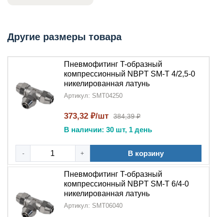
коррозионной стойкостью и длительным сроком службы
в промышленных условиях.
Другие размеры товара
Ключевые преимущества:
Надежное разветвление
:
Пневмофитинг T-
Пневмофитинг T-образный
образный компрессионный
создает три
компрессионный NBPT SM-T 4/2,5-0
никелированная латунь
герметичных соединения
благодаря
Артикул: SMT04250
компрессионной технологии
Долговечность конструкции
373,32 ₽/шт
:
Никелированная
384,39 ₽
латунь
гарантирует устойчивость к коррозии и
В наличии: 30 шт, 1 день
механическим нагрузкам
В корзину
-
+
Быстрый монтаж
:
Компрессионная
система
позволяет устанавливать трубки за
Пневмофитинг T-образный
секунды без инструментов
компрессионный NBPT SM-T 6/4-0
никелированная латунь
Универсальность
:
T-образная
Артикул: SMT06040
конструкция
подходит для различных