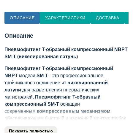
ОПИСАНИЕ
ХАРАКТЕРИСТИКИ
ДОСТАВКА
О
Описание
Пневмофитинг T-образный компрессионный NBPT
SM-T (никелированная латунь)
Пневмофитинг T-образный компрессионный
NBPT
модели
SM-T
- это профессиональное
тройниковое соединение из
никелированной
латуни
для разветвления пневматических
магистралей.
Пневмофитинг T-образный
компрессионный SM-T
оснащен
современным
компрессионным механизмом
,
обеспечивающим быстрый и надежный монтаж трубок.
Изготовленный из
никелированной латуни
,
Показать полностью
этот
тройник
отличается исключительной