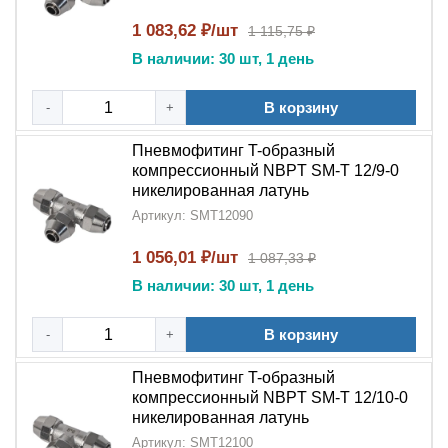
сочетанию
никелированной
1 083,62 ₽/шт
1 115,75 ₽
латуни
и
компрессионной технологии
,
В наличии: 30 шт, 1 день
этот
тройник
обеспечивает:
Простой и быстрый монтаж
В корзину
-
+
Долговечность соединений (10+ лет)
Пневмофитинг T-образный
компрессионный NBPT SM-T 12/9-0
Устойчивость к экстремальным условиям
никелированная латунь
Артикул: SMT12090
Оптимальное соотношение цены и качества
1 056,01 ₽/шт
1 087,33 ₽
Идеальный выбор для промышленных предприятий,
В наличии: 30 шт, 1 день
где важны надежность и скорость монтажа!
В корзину
-
+
Пневмофитинг T-образный
компрессионный NBPT SM-T 12/10-0
никелированная латунь
Артикул: SMT12100