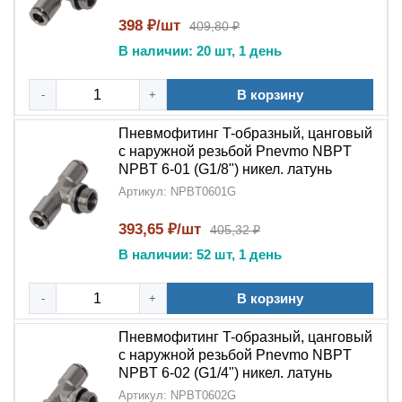
Универсальность применения
:
T-образная
398 ₽/шт
409,80 ₽
конструкция
подходит для различных
В наличии: 20 шт, 1 день
конфигураций трубопроводов
В корзину
-
+
Высокая прочность
: Выдерживает
значительные рабочие давления в системах
Пневмофитинг T-образный, цанговый
с наружной резьбой Pnevmo NBPT
Области применения:
NPBT 6-01 (G1/8") никел. латунь
Пневмофитинг T-образный тройник цанговый с
Артикул: NPBT0601G
наружной резьбой NPT NPBT-G
широко
используется:
393,65 ₽/шт
405,32 ₽
В наличии: 52 шт, 1 день
В промышленных
пневматических
системах
автоматизированных производств
В корзину
-
+
В компрессорных установках и
Пневмофитинг T-образный, цанговый
распределительных сетях
с наружной резьбой Pnevmo NBPT
NPBT 6-02 (G1/4") никел. латунь
В системах управления пневмоавтоматикой
Артикул: NPBT0602G