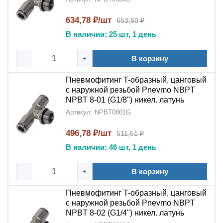
большинства промышленных стандартов
634,78 ₽/шт
653,60 ₽
Пневмофитинг T-образный тройник цанговый с
В наличии: 25 шт, 1 день
наружной резьбой NPT NPBT-G
- это
профессиональное решение для создания
В корзину
-
+
разветвлений в пневмосистемах. Благодаря
сочетанию
никелированной латуни
,
цангового
Пневмофитинг T-образный, цанговый
механизма
и
наружной резьбы NPT
,
с наружной резьбой Pnevmo NBPT
этот
тройник
обеспечивает простой монтаж и
NPBT 8-01 (G1/8") никел. латунь
долговечную работу в различных промышленных
Артикул: NPBT0801G
условиях.
496,78 ₽/шт
511,51 ₽
В наличии: 46 шт, 1 день
В корзину
-
+
Пневмофитинг T-образный, цанговый
с наружной резьбой Pnevmo NBPT
NPBT 8-02 (G1/4") никел. латунь