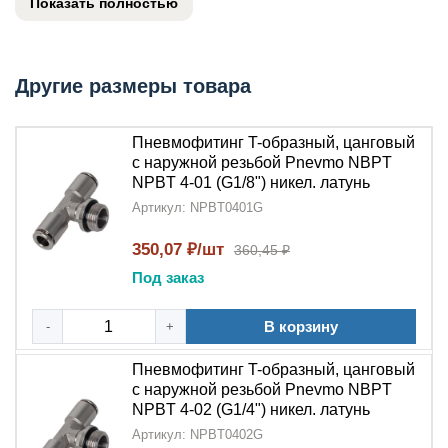
Показать полностью
механизм
крепления с
наружной резьбой NPT
,
обеспечивая надежное трехстороннее соединение.
Благодаря материалу из
никелированной латуни
,
этот
тройник
отличается повышенной
Другие размеры товара
износостойкостью и устойчивостью к коррозии.
Пневмофитинг T-образный, цанговый
Ключевые преимущества:
с наружной резьбой Pnevmo NBPT
NPBT 4-01 (G1/8") никел. латунь
Надежное соединение
:
Пневмофитинг T-
образный тройник
Артикул: NPBT0401G
обеспечивает герметичное
подключение благодаря
цанговому
350,07 ₽/шт
360,45 ₽
зажиму
и
наружной резьбе NPT
Под заказ
Долговечность конструкции
:
Никелированная
латунь
гарантирует длительный срок службы
В корзину
-
+
даже в агрессивных средах
Пневмофитинг T-образный, цанговый
Быстрый монтаж
:
Цанговая система
позволяет
с наружной резьбой Pnevmo NBPT
устанавливать трубки без специального
NPBT 4-02 (G1/4") никел. латунь
инструмента
Артикул: NPBT0402G