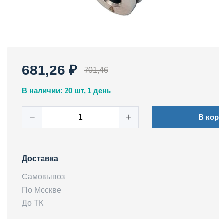
681,26 ₽
701,46
В наличии: 20 шт, 1 день
−
+
В кор
Доставка
Самовывоз
По Москве
До ТК