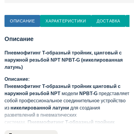
ОПИСАНИЕ
ХАРАКТЕРИСТИКИ
ДОСТАВКА
О
Описание
Пневмофитинг T-образный тройник, цанговый с
наружной резьбой NPT NPBT-G (никелированная
латунь)
Описание:
Пневмофитинг T-образный тройник цанговый с
наружной резьбой NPT
модели
NPBT-G
представляет
собой профессиональное соединительное устройство
из
никелированной латуни
для создания
разветвлений в пневматических
системах.
Пневмофитинг T-образный тройник
NPBT-G
сочетает удобный
цанговый