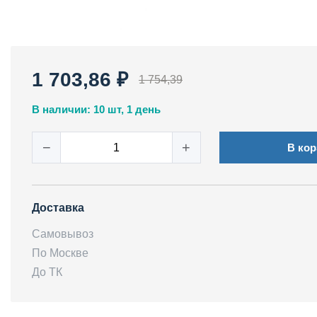
1 703,86 ₽
1 754,39
В наличии: 10 шт, 1 день
−
+
В кор
Доставка
Самовывоз
По Москве
До ТК