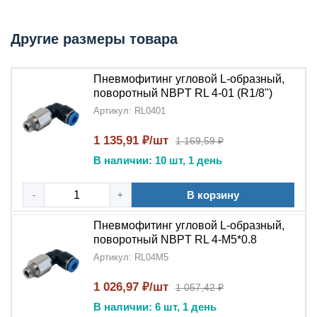
Гибкость монтажа
:
Пневмофитинг угловой
Другие размеры товара
поворотный
позволяет регулировать положение
соединения после установки
Пневмофитинг угловой L-образный,
Надежность
:
L-образная
поворотный NBPT RL 4-01 (R1/8")
конструкция
обеспечивает оптимальное
Артикул: RL0401
распределение нагрузки
1 135,91 ₽/шт
1 169,59 ₽
Универсальность
: Подходит для различных
В наличии: 10 шт, 1 день
конфигураций пневмосистем
Долговечность
: Качество материалов
В корзину
-
+
бренда
NBPT
гарантирует длительный срок
Пневмофитинг угловой L-образный,
службы
поворотный NBPT RL 4-М5*0.8
Герметичность
: Сохраняет плотность
Артикул: RL04M5
соединения при повороте
1 026,97 ₽/шт
1 057,42 ₽
Области применения:
В наличии: 6 шт, 1 день