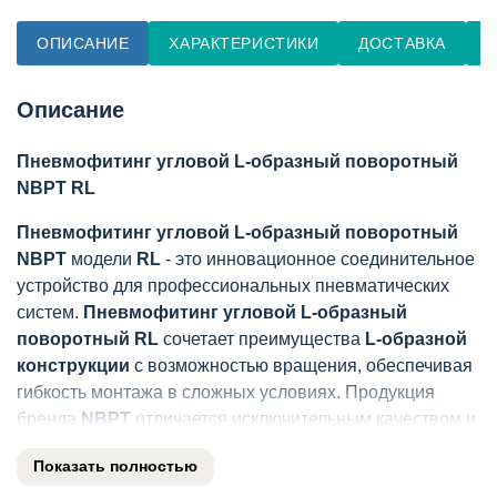
ОПИСАНИЕ
ХАРАКТЕРИСТИКИ
ДОСТАВКА
О
Описание
Пневмофитинг угловой L-образный поворотный
NBPT RL
Пневмофитинг угловой L-образный поворотный
NBPT
модели
RL
- это инновационное соединительное
устройство для профессиональных пневматических
систем.
Пневмофитинг угловой L-образный
поворотный RL
сочетает преимущества
L-образной
конструкции
с возможностью вращения, обеспечивая
гибкость монтажа в сложных условиях. Продукция
бренда
NBPT
отличается исключительным качеством и
надежностью.
Показать полностью
Ключевые преимущества: