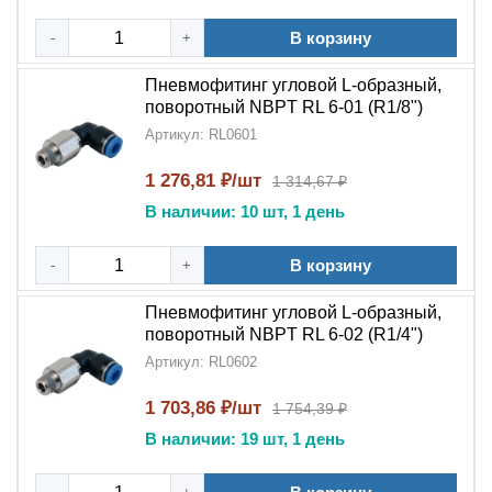
Пневмофитинг угловой L-образный поворотный
NBPT RL
применяется:
В корзину
-
+
В промышленных пневматических системах со
Пневмофитинг угловой L-образный,
сложной геометрией
поворотный NBPT RL 6-01 (R1/8")
Артикул: RL0601
В автоматизированных производственных линиях
1 276,81 ₽/шт
1 314,67 ₽
В оборудовании, требующем регулировки
В наличии: 10 шт, 1 день
положения соединений
В системах с ограниченным пространством для
В корзину
-
+
монтажа
Пневмофитинг угловой L-образный,
В ремонте и модернизации пневмооборудования
поворотный NBPT RL 6-02 (R1/4")
Артикул: RL0602
5 причин выбрать RL:
1 703,86 ₽/шт
1 754,39 ₽
Уникальная поворотная конструкция
для
В наличии: 19 шт, 1 день
гибкого монтажа
Качество бренда NBPT
- гарантия надежности