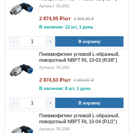
Артикул: RL1002
Практичность применения
2 874,65 ₽/шт
2 959,90 ₽
Долговечность соединения
В наличии: 12 шт, 1 день
Профессиональное качество
В корзину
-
+
Выбирайте
пневмофитинг угловой L-образный
поворотный RL
для создания гибких и надежных
Пневмофитинг угловой L-образный,
пневматических соединений!
поворотный NBPT RL 10-03 (R3/8")
Артикул: RL1003
2 874,63 ₽/шт
2 959,87 ₽
В наличии: 8 шт, 1 день
В корзину
-
+
Пневмофитинг угловой L-образный,
поворотный NBPT RL 10-04 (R1/2")
Артикул: RL1004