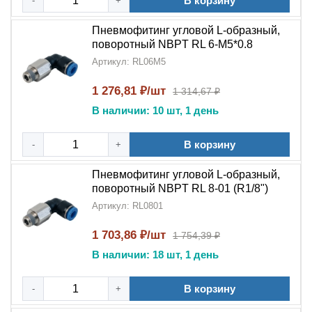
В корзину
-
+
Оптимальная L-образная форма
для работы в
Пневмофитинг угловой L-образный,
стесненных условиях
поворотный NBPT RL 6-М5*0.8
Артикул: RL06M5
Простота установки
и последующей
регулировки
1 276,81 ₽/шт
1 314,67 ₽
В наличии: 10 шт, 1 день
Широкий спектр применения
в различных
отраслях
В корзину
-
+
Пневмофитинг угловой L-образный поворотный
NBPT RL
- это профессиональное решение для:
Пневмофитинг угловой L-образный,
поворотный NBPT RL 8-01 (R1/8")
Организации гибких соединений в
Артикул: RL0801
пневмосистемах
1 703,86 ₽/шт
1 754,39 ₽
Монтажа в условиях ограниченного пространства
В наличии: 18 шт, 1 день
Создания регулируемых пневматических линий
В корзину
-
+
Обеспечения надежности в сложных