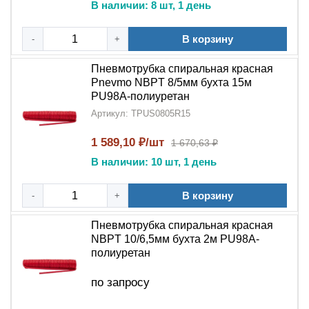
В наличии: 8 шт, 1 день
Пневмотрубка спиральная красная NBPT PU98A
-
В корзину
это современное и надежное решение для
-
+
мобильных
пневмосистем
.
Полиуретановые
изделия
Пневмотрубка спиральная красная
от
NBPT
сочетают в себе передовые технологии и
Pnevmo NBPT 8/5мм бухта 15м
проверенное качество, обеспечивая бесперебойную
PU98A-полиуретан
работу оборудования в различных условиях
Артикул: TPUS0805R15
эксплуатации.
1 589,10 ₽/шт
1 670,63 ₽
В наличии: 10 шт, 1 день
В корзину
-
+
Пневмотрубка спиральная красная
NBPT 10/6,5мм бухта 2м PU98A-
полиуретан
по запросу