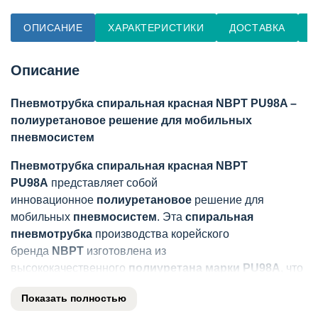
ОПИСАНИЕ
ХАРАКТЕРИСТИКИ
ДОСТАВКА
О
Описание
Пневмотрубка спиральная красная NBPT PU98A –
полиуретановое решение для мобильных
пневмосистем
Пневмотрубка спиральная красная NBPT
PU98A
представляет собой
инновационное
полиуретановое
решение для
мобильных
пневмосистем
. Эта
спиральная
пневмотрубка
производства корейского
бренда
NBPT
изготовлена из
высококачественного
полиуретана марки PU98A
, что
обеспечивает ей исключительную гибкость, прочность и
Показать полностью
яркий красный цвет для легкой идентификации.