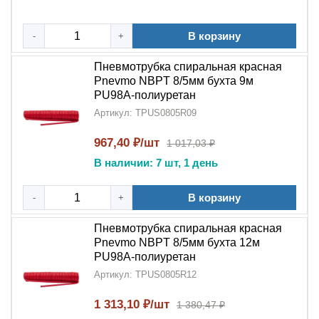
гайковерты)
В корзину
-
+
Автомобильные сервисы и шиномонтаж
Пневмотрубка спиральная красная
Промышленные мобильные установки
Pnevmo NBPT 8/5мм бухта 9м
PU98A-полиуретан
Строительная техника и оборудование
Артикул: TPUS0805R09
Аварийные и ремонтные системы
967,40 ₽/шт
1 017,03 ₽
5 причин выбрать:
В наличии: 7 шт, 1 день
Идеальная мобильность для подвижных
В корзину
-
+
соединений
Пневмотрубка спиральная красная
Надежность корейского производителя
NBPT
Pnevmo NBPT 8/5мм бухта 12м
PU98A-полиуретан
Удобство использования - не перекручивается
Артикул: TPUS0805R12
Универсальность для различных задач
1 313,10 ₽/шт
1 380,47 ₽
Экономичность благодаря долгому сроку службы