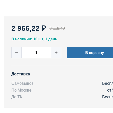
2 966,22 ₽
3 118,40
В наличии: 10 шт, 1 день
−
+
В корзину
Доставка
Самовывоз
Бесп
По Москве
от 
До ТК
Бесп