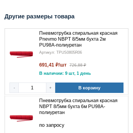
Основные преимущества:
Другие размеры товара
Спиральная конструкция
-
полиуретановая
пневмотрубка
обеспечивает максимальную
подвижность
Пневмотрубка спиральная красная
Pnevmo NBPT 8/5мм бухта 2м
Яркий красный цвет
- улучшает видимость в
PU98A-полиуретан
сложных
пневмосистемах
Артикул: TPUS0805R06
Высокая гибкость
- сохраняет эластичность при
691,41 ₽/шт
726,88 ₽
-40°C до +70°C
В наличии: 9 шт, 1 день
Устойчивость к давлению
- выдерживает до 14
В корзину
-
+
бар
Долговечность
- срок службы в 3-5 раз выше
Пневмотрубка спиральная красная
NBPT 8/5мм бухта 6м PU98A-
аналогов
полиуретан
Области применения:
по запросу
Пневматические инструменты (дрели,