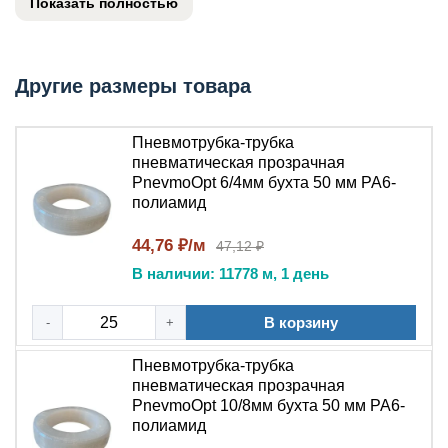
Показать полностью
трубопровод с возможностью визуального контроля
рабочей среды.
Технические характеристики
Другие размеры товара
Материал:
полиамид (PA6) .
Пневмотрубка-трубка
Цвет:
прозрачный .
пневматическая прозрачная
Наружный диаметр:
уточняется в зависимости
PnevmoOpt 6/4мм бухта 50 мм PA6-
от исполнения .
полиамид
Внутренний диаметр:
уточняется в зависимости
44,76 ₽/м
от исполнения .
47,12 ₽
Рабочее давление:
уточняется в зависимости от
В наличии: 11778 м, 1 день
исполнения (для типоразмера 8×6 мм — до 20
атм) .
В корзину
-
+
Температура эксплуатации:
уточняется в
зависимости от исполнения (ориентировочно от
Пневмотрубка-трубка
пневматическая прозрачная
-40°C до +80°C) .
PnevmoOpt 10/8мм бухта 50 мм PA6-
Минимальный радиус изгиба:
уточняется в
полиамид
зависимости от исполнения (для типоразмера 8×6