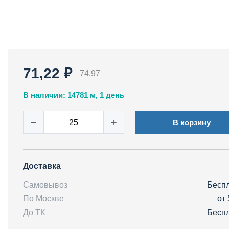
71,22 ₽
74,97
В наличии: 14781 м, 1 день
−
+
В корзину
Доставка
Самовывоз
Бесп
По Москве
от 
До ТК
Бесп