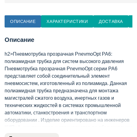
ОПИСАНИЕ
ХАРАКТЕРИСТИКИ
ДОСТАВКА
О
Описание
h2>Пневмотрубка прозрачная PnevmoOpt PA6:
полиамидная трубка для систем высокого давления
Пневмотрубка прозрачная PnevmoOpt серии PA6
представляет собой соединительный элемент
пневмосистем, изготовленный из полиамида. Данная
полиамидная трубка предназначена для монтажа
магистралей сжатого воздуха, инертных газов и
технических жидкостей в системах промышленной
автоматики, станкостроения и транспортном
оборудовании . Изделие ориентировано на инженеров
КИПиА, монтажников и специалистов по обслуживанию
оборудования, которым требуется прочный