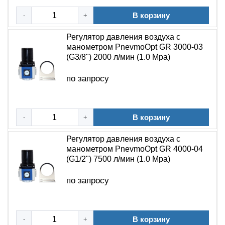
исполнения (G1/4", G3/8", G1/2")
В корзину
-
+
Назначение регулятора давления GR
Регулятор давления воздуха с
Регулятор давления воздуха с манометром PnevmoOpt
манометром PnevmoOpt GR 3000-03
(G3/8") 2000 л/мин (1.0 Mpa)
GR предназначен для защиты пневматических систем
от колебаний давления и поддержания стабильного
по запросу
давления на выходе. Основная функция устройства —
автоматическая стабилизация выходного давления при
изменении входного давления и расхода сжатого
В корзину
-
+
воздуха. Применение регулятора в системах
промышленной автоматики обеспечивает стабильную
Регулятор давления воздуха с
работу пневмооборудования и предотвращает сбои,
манометром PnevmoOpt GR 4000-04
связанные с перепадами давления. Устройство
(G1/2") 7500 л/мин (1.0 Mpa)
используется в составе блоков подготовки воздуха, а
также как самостоятельный элемент на магистралях
по запросу
сжатого воздуха. Регулятор давления необходим для
эксплуатации пневмоцилиндров, распределителей и
пневматического инструмента.
В корзину
-
+