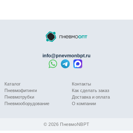
Удобен при монтаже благодаря встроенному
манометру и фиксации рукоятки.
Применяется в системах автоматизации и на
производственных участках.
Сравнение с аналогами
По сравнению с бюджетными аналогами, регулятор
info@pnevmonbpt.ru
давления PnevmoOpt GR демонстрирует стабильность
поддержания выходного давления в широком
диапазоне рабочих условий. Изделия неизвестного
происхождения часто имеют нестабильную работу
Каталог
Контакты
редукционного клапана, что приводит к колебаниям
Пневмофитинги
Как сделать заказ
давления на выходе и снижению качества подготовки
Пневмотрубки
Доставка и оплата
воздуха. Качество изготовления корпуса из
Пневмооборудование
О компании
алюминиевого сплава с металлическими вставками
гарантирует надежность резьбовых соединений и
длительный срок службы устройства. Применение
© 2026 ПневмоNBPT
встроенного манометра исключает необходимость