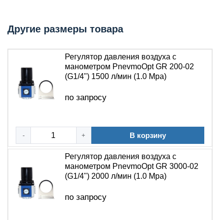
обеспечивает стабильную работу пневмоцилиндров,
распределителей и пневматического инструмента.
Другие размеры товара
Устройство ориентировано на использование
инженерами-проектировщиками, специалистами по
КИПиА и монтажниками систем подготовки воздуха.
Регулятор давления воздуха с
манометром PnevmoOpt GR 200-02
Технические характеристики
(G1/4") 1500 л/мин (1.0 Mpa)
Серия: GR
по запросу
Рабочее давление: до 1.0 МПа
Максимальное давление: 1.5 МПа
Диапазон регулировки давления: 0.05 – 0.85 МПа
В корзину
-
+
Рабочая температура: от +5 до +80 °C
Материал корпуса: алюминиевый сплав с
Регулятор давления воздуха с
металлическими резьбовыми вставками
манометром PnevmoOpt GR 3000-02
Манометр: встроенный в корпус
(G1/4") 2000 л/мин (1.0 Mpa)
Пропускная способность: уточняется в
по запросу
зависимости от исполнения
Присоединение: уточняется в зависимости от