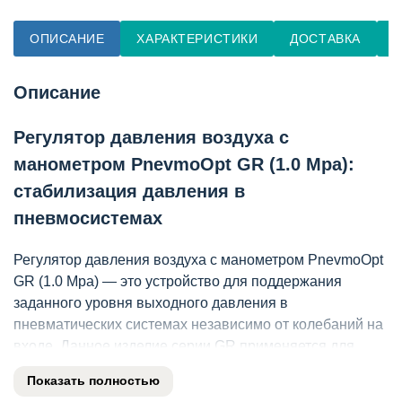
ОПИСАНИЕ
ХАРАКТЕРИСТИКИ
ДОСТАВКА
О
Описание
Регулятор давления воздуха с
манометром PnevmoOpt GR (1.0 Mpa):
стабилизация давления в
пневмосистемах
Регулятор давления воздуха с манометром PnevmoOpt
GR (1.0 Mpa) — это устройство для поддержания
заданного уровня выходного давления в
пневматических системах независимо от колебаний на
входе. Данное изделие серии GR применяется для
защиты пневмооборудования от перепадов давления в
Показать полностью
магистрали сжатого воздуха. Регулятор давления