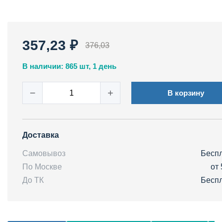
357,23 ₽
376,03
В наличии: 865 шт, 1 день
−
+
В корзину
Доставка
Самовывоз
Бесп
По Москве
от 
До ТК
Бесп