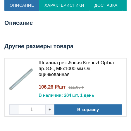
ОПИСАНИЕ
ХАРАКТЕРИСТИКИ
ДОСТАВКА
О
Описание
Другие размеры товара
Шпилька резьбовая KrepezhOpt кл.
пр. 8.8., М8х1000 мм Оц-
оцинкованная
106,26 ₽/шт
111,85 ₽
В наличии: 284 шт, 1 день
В корзину
-
+