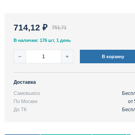
714,12 ₽
751,71
В наличии: 176 шт, 1 день
−
+
В корзину
Доставка
Самовывоз
Бесп
По Москве
от 
До ТК
Бесп