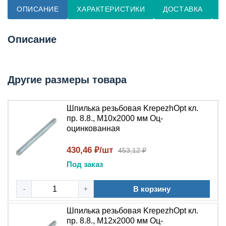
ОПИСАНИЕ
ХАРАКТЕРИСТИКИ
ДОСТАВКА
О
Описание
Другие размеры товара
Шпилька резьбовая KrepezhOpt кл.
пр. 8.8., М10х2000 мм Оц-
оцинкованная
430,46 ₽/шт
453,12 ₽
Под заказ
В корзину
-
+
Шпилька резьбовая KrepezhOpt кл.
пр. 8.8., М12х2000 мм Оц-