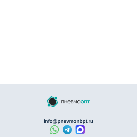
эксплуатации
Штуцер X-образный NBPT BBX
— это
профессиональное решение для:
Организации сложных распределительных узлов
Создания многоканальных соединений
Оптимизации пространства при монтаже
Повышения эффективности пневмо- и
гидросистем
Обеспечения долговечных соединений
Гарантия качества:
Каждый
штуцер X-образный BBX
проходит:
info@pnevmonbpt.ru
Контроль материала (
латунь
)