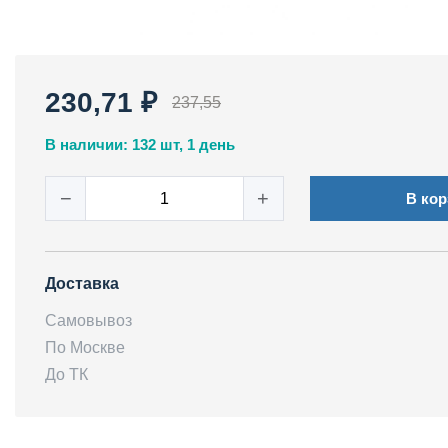
230,71 ₽
237,55
В наличии: 132 шт, 1 день
−
+
В кор
Доставка
Самовывоз
По Москве
До ТК