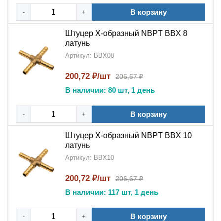
Области применения:
В корзину
-
+
Штуцер X-образный NBPT BBX
применяется:
Штуцер X-образный NBPT BBX 8
В сложных пневматических системах
латунь
промышленных предприятий
Артикул: BBX08
В распределительных узлах гидравлических
200,72 ₽/шт
206,67 ₽
систем
В наличии: 80 шт, 1 день
В централизованных системах подачи сжатого
В корзину
воздуха
-
+
В технологических линиях пищевой
Штуцер X-образный NBPT BBX 10
латунь
промышленности
Артикул: BBX10
В системах охлаждения и вентиляции
200,72 ₽/шт
206,67 ₽
5 причин выбрать BBX:
В наличии: 117 шт, 1 день
Уникальная X-образная конструкция
для
В корзину
-
сложных разветвлений
+