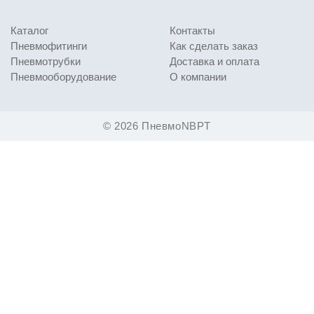
Проверку герметичности под давлением
Каталог
Контакты
Тестирование на механическую прочность
Пневмофитинги
Как сделать заказ
Пневмотрубки
Визуальный контроль качества обработки
Доставка и оплата
Пневмооборудование
О компании
Идеальный выбор для:
Промышленных предприятий
© 2026 ПневмоNBPT
Производителей оборудования
Сервисных центров
Монтажных организаций
Специалистов по инженерным системам
Штуцер X-образный NBPT BBX
сочетает:
Функциональность
X-образного соединения
Надежность
латунного корпуса