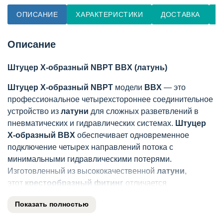
ОПИСАНИЕ
ХАРАКТЕРИСТИКИ
ДОСТАВКА
О
Описание
Штуцер X-образный NBPT BBX (латунь)
Штуцер X-образный NBPT
модели
BBX
— это
профессиональное четырехстороннее соединительное
устройство из
латуни
для сложных разветвлений в
пневматических и гидравлических системах.
Штуцер
X-образный BBX
обеспечивает одновременное
подключение четырех направлений потока с
минимальными гидравлическими потерями.
Изготовленный из высококачественной
латуни
,
этот
крестообразный фитинг
отличается
исключительной прочностью и устойчивостью к
Показать полностью
коррозии.