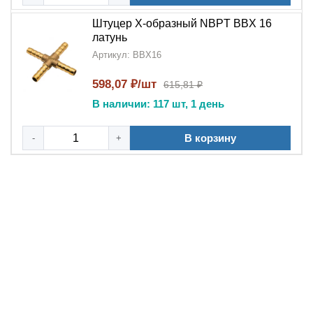
Качество бренда NBPT
— гарантия надежности
Штуцер X-образный NBPT BBX 16
латунь
соединений
Артикул: BBX16
Прочный латунный корпус
для длительной
эксплуатации
598,07 ₽/шт
615,81 ₽
В наличии: 117 шт, 1 день
Экономия пространства
при монтаже сложных
систем
В корзину
-
+
Оптимальное соотношение
цены и качества
Монтажные особенности:
Простота установки в сложных конфигурациях
Возможность подключения в различных
плоскостях
Надежная фиксация всех соединений
Минимальное обслуживание в процессе