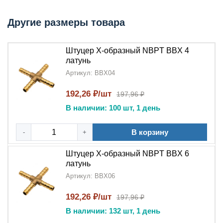
Ключевые преимущества:
Другие размеры товара
Многофункциональное соединение
:
Штуцер
X-образный
создает четыре надежных
соединения в одной точке
Штуцер X-образный NBPT BBX 4
латунь
Оптимальная конструкция
:
X-образная
Артикул: BBX04
форма
обеспечивает равномерное
распределение потока
192,26 ₽/шт
197,96 ₽
В наличии: 100 шт, 1 день
Долговечность
:
Латунь
гарантирует
устойчивость к коррозии и механическим
В корзину
-
+
нагрузкам
Штуцер X-образный NBPT BBX 6
Компактность
: Позволяет организовать сложные
латунь
разветвления в ограниченном пространстве
Артикул: BBX06
Качество изготовления
:
192,26 ₽/шт
197,96 ₽
Продукция
NBPT
соответствует строгим
промышленным стандартам
В наличии: 132 шт, 1 день