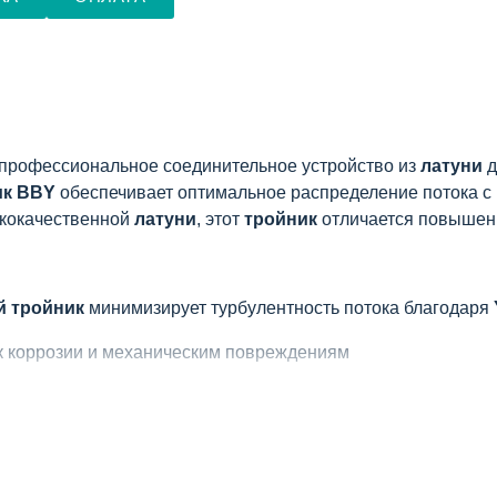
профессиональное соединительное устройство из
латуни
д
ик BBY
обеспечивает оптимальное распределение потока с
ококачественной
латуни
, этот
тройник
отличается повышенн
й тройник
минимизирует турбулентность потока благодаря
 к коррозии и механическим повреждениям
е без утечек
х сред (воздух, вода, масло)
ствует строгим промышленным стандартам