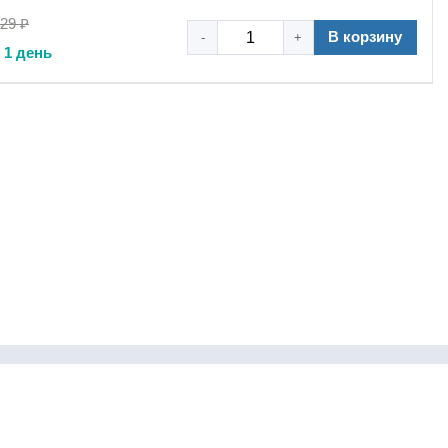
,29 ₽
В корзину
-
+
 1 день
info@pnevmonbpt.ru