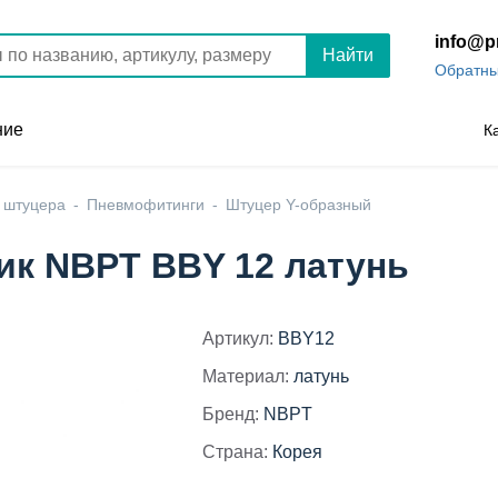
info@p
Найти
Обратны
ние
К
 штуцера
Пневмофитинги
Штуцер Y-образный
ик NBPT BBY 12 латунь
Артикул:
BBY12
Материал:
латунь
Бренд:
NBPT
Страна:
Корея