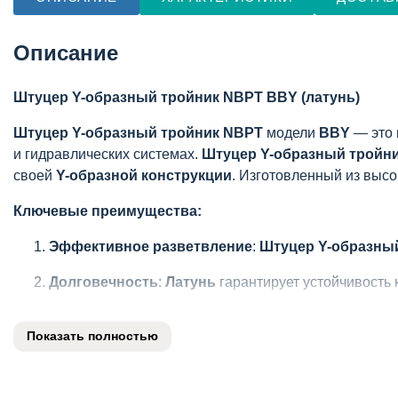
Описание
Штуцер Y-образный тройник NBPT BBY (латунь)
Штуцер Y-образный тройник NBPT
модели
BBY
— это 
и гидравлических системах.
Штуцер Y-образный тройн
своей
Y-образной конструкции
. Изготовленный из выс
Ключевые преимущества:
Эффективное разветвление
:
Штуцер Y-образны
Долговечность
:
Латунь
гарантирует устойчивость
Герметичность
: Обеспечивает надежное соединени
Показать полностью
Универсальность
: Подходит для различных рабочи
Качество изготовления
: Продукция
NBPT
соответ