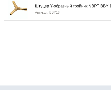
Универсальность применения
в различных систе
Штуцер Y-образный тройник NBPT BBY 1
Экономия энергии
за счет снижения потерь давле
Артикул: BBY16
Монтажные особенности:
Простота установки и обслуживания
Минимальные требования к пространству для монт
Совместимость с различными типами уплотнений
Возможность использования в различных положени
Штуцер Y-образный тройник NBPT BBY
— это професс
Организации эффективных разветвлений в трубопр
Снижения гидравлического сопротивления в систе
Каталог
Обеспечения плавного распределения потоков
Пневмофит
Модернизации существующих коммуникаций
Пневмотру