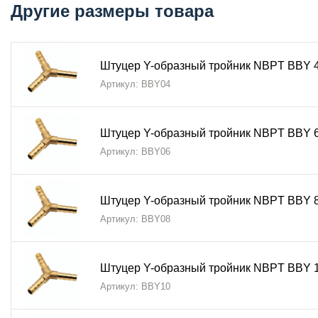
Другие размеры товара
Области применения:
Штуцер Y-образный тройник NBPT BBY
применяется:
Штуцер Y-образный тройник NBPT BBY 4
В промышленных пневматических системах
Артикул: BBY04
В гидравлических контурах оборудования
В системах распределения сжатого воздуха
Штуцер Y-образный тройник NBPT BBY 6
В трубопроводах низкого и среднего давления
Артикул: BBY06
В технологических линиях пищевой промышленнос
Штуцер Y-образный тройник NBPT BBY 8
5 причин выбрать BBY:
Артикул: BBY08
Оптимальная гидродинамика
благодаря
Y-образ
Качество бренда NBPT
— гарантия надежности
Штуцер Y-образный тройник NBPT BBY 1
Артикул: BBY10
Прочный латунный корпус
для длительной экспл