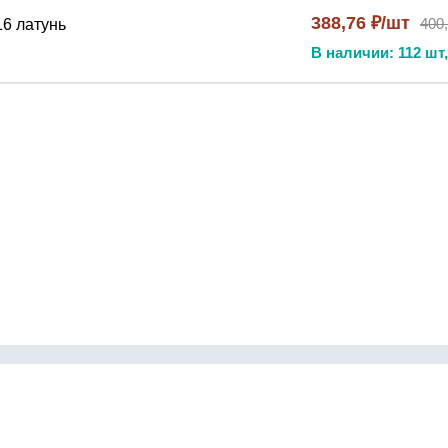
мах
388,76 ₽/шт
400
6 латунь
ния
В наличии: 112 шт,
ажа
ях
иональное решение для:
оводах
мах
Контакты
инги
Как сделать заказ
бки
Доставка и оплата