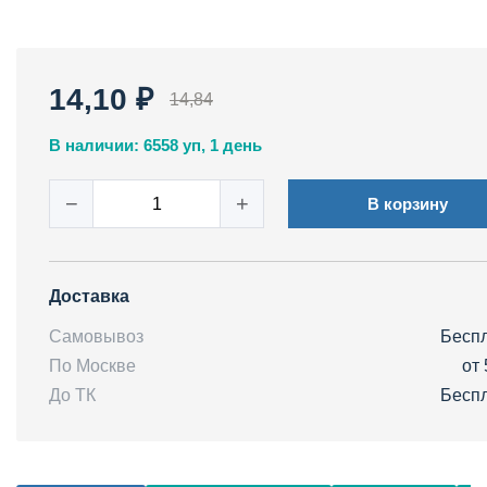
14,10 ₽
14,84
В наличии: 6558 уп, 1 день
−
+
В корзину
Доставка
Самовывоз
Бесп
По Москве
от 
До ТК
Бесп