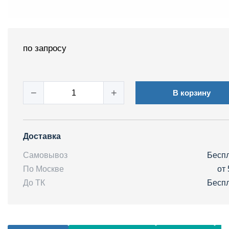
по запросу
−
+
В корзину
Доставка
Самовывоз
Бесп
По Москве
от 
До ТК
Бесп