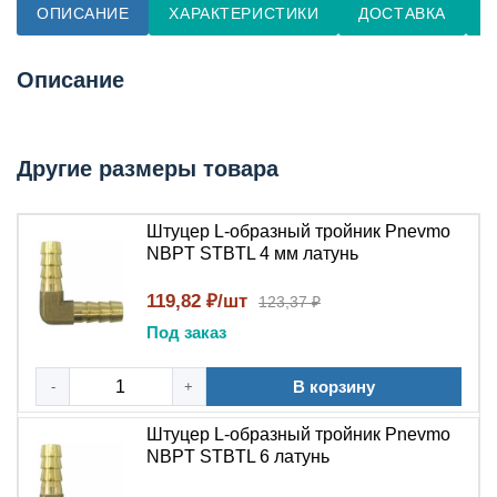
ОПИСАНИЕ
ХАРАКТЕРИСТИКИ
ДОСТАВКА
О
Описание
Другие размеры товара
Штуцер L-образный тройник Pnevmo
NBPT STBTL 4 мм латунь
119,82 ₽/шт
123,37 ₽
Под заказ
В корзину
-
+
Штуцер L-образный тройник Pnevmo
NBPT STBTL 6 латунь