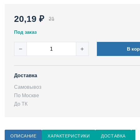
20,19 ₽
21
Под заказ
−
+
В кор
Доставка
Самовывоз
По Москве
До ТК
ОПИСАНИЕ
ХАРАКТЕРИСТИКИ
ДОСТАВКА
О