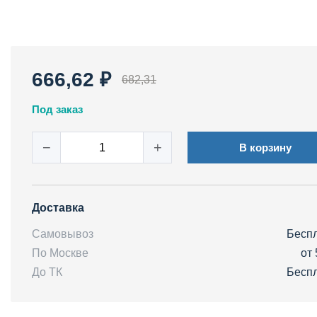
666,62 ₽
682,31
Под заказ
−
+
В корзину
Доставка
Самовывоз
Бесп
По Москве
от 
До ТК
Бесп