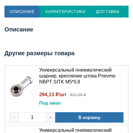
ОПИСАНИЕ
ХАРАКТЕРИСТИКИ
ДОСТАВКА
О
Описание
Другие размеры товара
Универсальный пневматический
шарнир, крепление штока Pnevmo
NBPT SITK M5*0,8
294,13 ₽/шт
301,05 ₽
Под заказ
В корзину
-
+
Универсальный пневматический