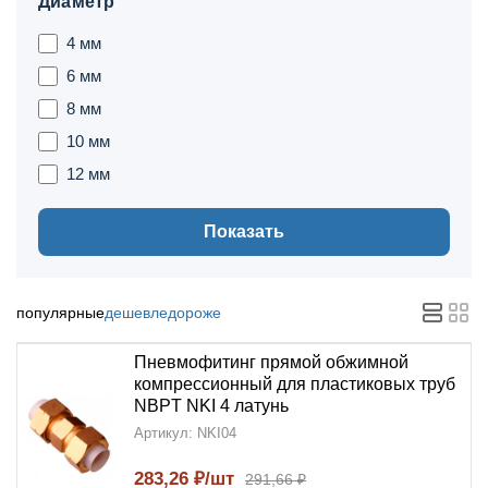
Диаметр
4 мм
6 мм
8 мм
10 мм
12 мм
Показать
популярные
дешевле
дороже
Пневмофитинг прямой обжимной
компрессионный для пластиковых труб
NBPT NKI 4 латунь
Артикул: NKI04
283,26 ₽/шт
291,66 ₽