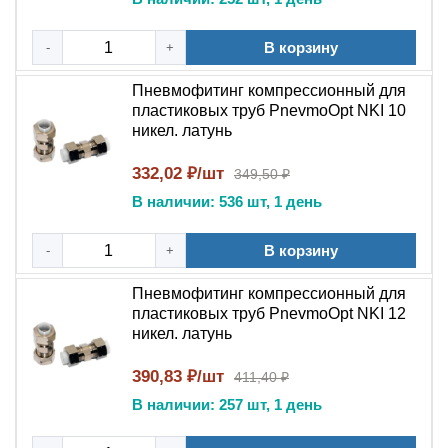
Диаметр трубки: уточняется в зависимости от
В корзину
исполнения
-
+
Рабочее давление: соответствует рабочему
Пневмофитинг компрессионный для
давлению применяемой трубки
пластиковых труб PnevmoOpt NKI 10
Максимальное давление: соответствует макс.
никел. латунь
давлению применяемой трубки
Отрицательное давление (вакуум): -100 кПа
332,02 ₽/шт
349,50 ₽
Температура эксплуатации: соответствует макс.
В наличии: 536 шт, 1 день
температуре применяемой трубки
Рабочая среда: воздух, вакуум, вода, технические
В корзину
-
+
жидкости
Тип уплотнения: обжимная втулка (нейлон)
Пневмофитинг компрессионный для
пластиковых труб PnevmoOpt NKI 12
Основное назначение и условия
никел. латунь
эксплуатации
390,83 ₽/шт
411,40 ₽
Компрессионный фитинг NKI применяется для
В наличии: 257 шт, 1 день
соединения двух пластиковых труб одинакового