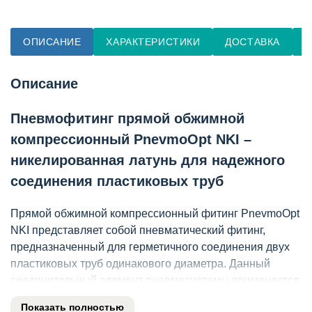
ОПИСАНИЕ
ХАРАКТЕРИСТИКИ
ДОСТАВКА
О
Описание
Пневмофитинг прямой обжимной
компрессионный PnevmoOpt NKI –
никелированная латунь для надежного
соединения пластиковых труб
Прямой обжимной компрессионный фитинг PnevmoOpt
NKI представляет собой пневматический фитинг,
предназначенный для герметичного соединения двух
пластиковых труб одинакового диаметра. Данный
соединительный элемент пневмосистемы применяется
при монтаже и ремонте пневмолиний в условиях
Показать полностью