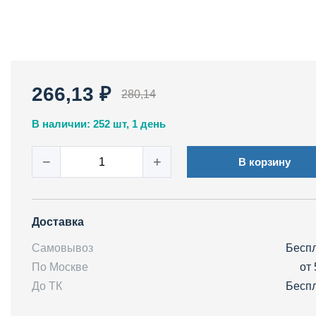
266,13 ₽
280,14
В наличии: 252 шт, 1 день
−
+
В корзину
Доставка
Самовывоз
Бесп
По Москве
от 
До ТК
Бесп