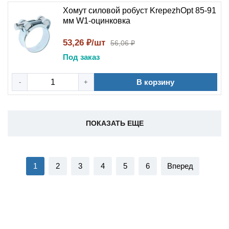
Хомут силовой робуст KrepezhOpt 85-91
мм W1-оцинковка
53,26 ₽/шт
56,06 ₽
Под заказ
В корзину
-
+
ПОКАЗАТЬ ЕЩЕ
1
2
3
4
5
6
Вперед