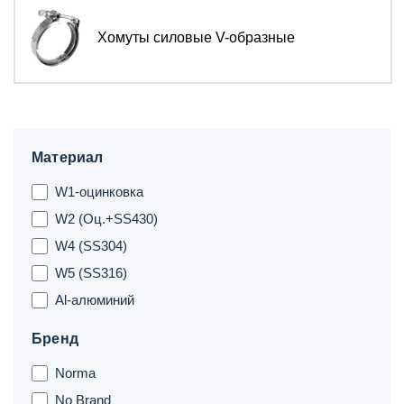
Хомуты силовые V-образные
Материал
W1-оцинковка
W2 (Оц.+SS430)
W4 (SS304)
W5 (SS316)
Al-алюминий
Бренд
Norma
No Brand