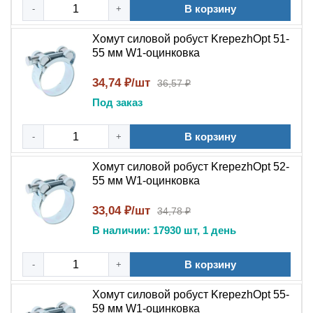
В корзину
6. Проверьте герметичность соединения — при
-
+
необходимости подтяните болт.
Хомут силовой робуст KrepezhOpt 51-
55 мм W1-оцинковка
Демонтаж:
1. Ослабьте гайку с помощью ключа.
34,74 ₽/шт
36,57 ₽
2. Снимите болт и аккуратно снимите хомут с
Под заказ
соединения.
3. Осмотрите хомут на предмет повреждений:
В корзину
деформаций, трещин, износа резьбы.
-
+
4. При отсутствии дефектов очистите хомут от
Хомут силовой робуст KrepezhOpt 52-
загрязнений и используйте повторно.
55 мм W1-оцинковка
Преимущества и выгоды
33,04 ₽/шт
34,78 ₽
Купите силовой хомут Robust W1 с оцинкованным
В наличии: 17930 шт, 1 день
покрытием — надёжное крепление для шлангов
разного диаметра в экстремальных условиях.
В корзину
-
+
Выдерживает высокие нагрузки, устойчив к вибрациям
Хомут силовой робуст KrepezhOpt 55-
и коррозии. Соответствует DIN 3017, гарантия 3 года,
59 мм W1-оцинковка