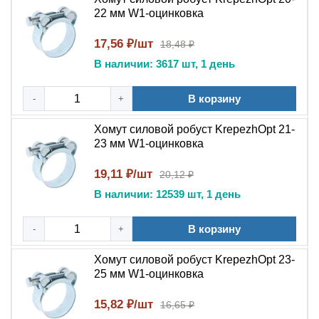
22 мм W1-оцинковка
разрушающий момент
размера)
Коррозионная стойкость
17,56 ₽/шт
18,48 ₽
(испытание в солевом
мин. 144 часа
В наличии: 3617 шт, 1 день
тумане)
Стандарт
DIN 3017
В корзину
-
+
Особенности
Закруглённые края ленты,
конструкции
шарнирное соединение
Хомут силовой робуст KrepezhOpt 21-
23 мм W1-оцинковка
Основное назначение, как и где
применяется, кто использует
19,11 ₽/шт
20,12 ₽
В наличии: 12539 шт, 1 день
Силовой хомут Robust W1 предназначен для
надёжного крепления толстостенных, армированных и
В корзину
-
+
высоконапорных шлангов в условиях вибрации и
давления. Применяется: * в автосервисах и СТО — для
Хомут силовой робуст KrepezhOpt 23-
систем охлаждения, отопления, топливных
25 мм W1-оцинковка
магистралей; * в автомобильной промышленности —
на конвейерах и при ремонте спецтехники; * на
15,82 ₽/шт
16,65 ₽
промышленных предприятиях — в гидравлических и