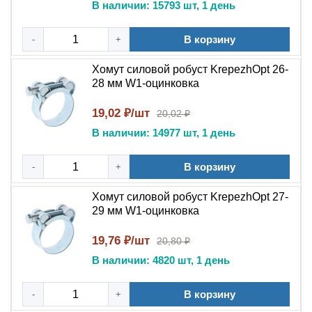
В наличии: 15793 шт, 1 день
пневматических системах; * в коммунальном хозяйстве
— при ремонте трубопроводов отопления и
В корзину
-
+
водоснабжения; * в сельском хозяйстве — для
ирригационных систем и подачи жидких удобрений; * в
Хомут силовой робуст KrepezhOpt 26-
судостроении — для крепления шлангов в условиях
28 мм W1-оцинковка
повышенной влажности; * в энергетике — в системах
19,02 ₽/шт
20,02 ₽
охлаждения оборудования; * для силиконовых
патрубков (благодаря закруглённым краям не
В наличии: 14977 шт, 1 день
повреждает материал).
Полное описание
В корзину
-
+
Силовой хомут Robust W1 — крепёжное изделие
Хомут силовой робуст KrepezhOpt 27-
29 мм W1-оцинковка
тяжёлой серии для экстремальных условий
эксплуатации. Изготовлен из оцинкованной стали, что
19,76 ₽/шт
20,80 ₽
обеспечивает защиту от коррозии и долгий срок
В наличии: 4820 шт, 1 день
службы. Конструкция разработана для работы в
условиях высоких динамических нагрузок и вибраций.
В корзину
-
+
Широкая лента равномерно распределяет усилие по