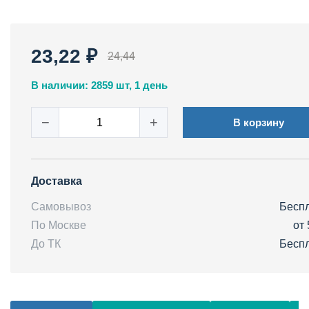
23,22 ₽
24,44
В наличии: 2859 шт, 1 день
−
+
В корзину
Доставка
Самовывоз
Бесп
По Москве
от 
До ТК
Бесп