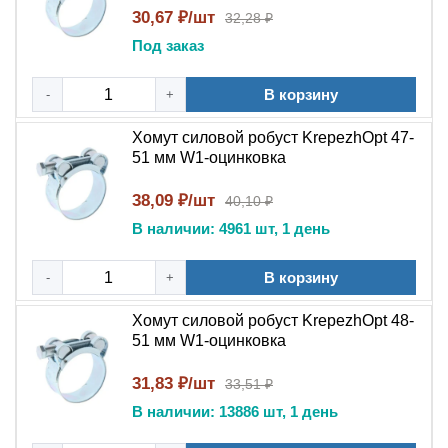
равномерное обжатие.
30,67 ₽/шт
32,28 ₽
Подходит ли для уличного использования зимой?
Под заказ
Да, температурный диапазон до –40 °C позволяет
применять хомут в зимних условиях.
В корзину
-
+
Инструкция для монтажа и демонтажа
Хомут силовой робуст KrepezhOpt 47-
51 мм W1-оцинковка
Монтаж:
1. Подберите хомут подходящего диаметра для вашего
38,09 ₽/шт
40,10 ₽
шланга или патрубка.
В наличии: 4961 шт, 1 день
2. Оберните хомут вокруг места соединения, совместив
концы ленты.
В корзину
-
+
3. Установите болт и гайку, предварительно наживив их
вручную.
Хомут силовой робуст KrepezhOpt 48-
4. Затяните соединение ключом, контролируя усилие
51 мм W1-оцинковка
(не менее 20 Н·м и не более максимального
31,83 ₽/шт
33,51 ₽
разрушающего момента для вашей модели).
В наличии: 13886 шт, 1 день
5. Убедитесь, что хомут расположен ровно и плотно
прилегает к поверхности шланга.