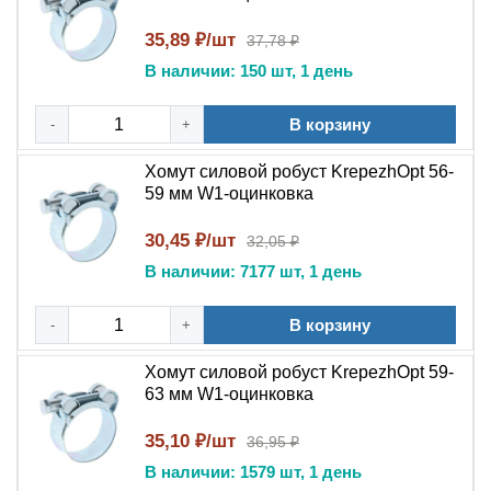
срок службы 10 лет. Идеален для автосервиса,
промышленности и ЖКХ!
35,89 ₽/шт
37,78 ₽
Синонимы
В наличии: 150 шт, 1 день
хомут силовой, Robust W1, хомут одноболтовый, хомут
В корзину
-
+
оцинкованный, крепёж для высоконапорных шлангов,
промышленный хомут, усиленный хомут, хомут для
Хомут силовой робуст KrepezhOpt 56-
спецтехники, гидравлический хомут, антикоррозийный
59 мм W1-оцинковка
хомут; синонимы: силовой зажим, крепёжный хомут
тяжёлой серии, болтовой хомут Robust, хомут W1 44–
30,45 ₽/шт
32,05 ₽
47 мм / 86–91 мм / 113–121 мм, хомут для
В наличии: 7177 шт, 1 день
экстремальных нагрузок, промышленный силовой
хомут
В корзину
-
+
Хомут силовой робуст KrepezhOpt 59-
63 мм W1-оцинковка
35,10 ₽/шт
36,95 ₽
В наличии: 1579 шт, 1 день