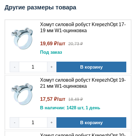
Тип хомута
Силовой (одноболтовый)
Другие размеры товара
Модель
Robust W1
Материал
Оцинкованная сталь
Хомут силовой робуст KrepezhOpt 17-
Ширина ленты
18–24 мм
19 мм W1-оцинковка
Толщина ленты
1,5 мм
19,69 ₽/шт
Зависит от модели
20,73 ₽
Диапазон диаметров
(например, 44–47 мм, 86–
Под заказ
91 мм, 113–121 мм)
Болт М6 с шагом резьбы
В корзину
-
+
Тип крепежа
1 мм (в зависимости от
Хомут силовой робуст KrepezhOpt 19-
модели)
21 мм W1-оцинковка
8 мм или 10 мм (в
Размер под ключ
зависимости от модели)
17,57 ₽/шт
18,49 ₽
Температурный
В наличии: 1428 шт, 1 день
от –40 °C до +120 °C
диапазон
Минимальный момент
В корзину
-
+
20 Н·м
затяжки
Хомут силовой робуст KrepezhOpt 20-
Максимальный
до 50 Н·м (в зависимости от