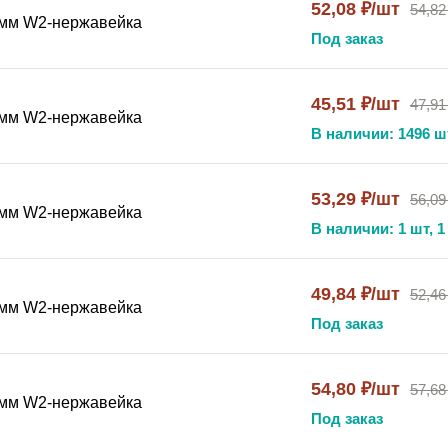
52,08 ₽/шт
54,82
крепление трубопроводов подвижное, шарнирный хомут для т
5 мм W2-нержавейка
Под заказ
й хомут, хомут для гидравлических линий, промышленный 
45,51 ₽/шт
47,91
5 мм W2-нержавейка
В наличии: 1496 ш
53,29 ₽/шт
56,09
9 мм W2-нержавейка
В наличии: 1 шт, 1
49,84 ₽/шт
52,46
9 мм W2-нержавейка
Под заказ
54,80 ₽/шт
57,68
3 мм W2-нержавейка
Под заказ