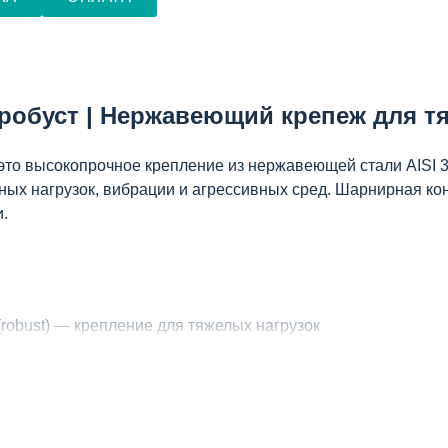
робуст | Нержавеющий крепеж для т
 это высокопрочное крепление из нержавеющей стали AISI 
ных нагрузок, вибрации и агрессивных сред. Шарнирная ко
.
robust) — крепление для тяжелых нагрузок
 — повышенная коррозионная стойкость
ностью углового перемещения
типоразмера)
сное — универсальная монтажная платформа