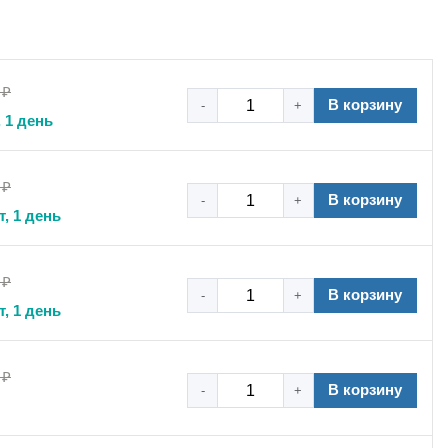
 ₽
борудования, специалистами по гидравлическим и
В корзину
-
+
 1 день
линий. Основное применение — фиксация трубопроводов
 агрегатов в местах с повышенными вибрационными и
егазового сектора, химической промышленности и
 ₽
В корзину
-
+
т, 1 день
 ₽
ту сохранять определенную степень подвижности.
В корзину
-
+
удования и неизбежные монтажные допуски,
т, 1 день
 304 гарантирует устойчивость к коррозии в агрессивных
грузки, что позволяет использовать хомут для крепления
 ₽
В корзину
-
+
 расширения, вибрации и монтажные неточности.
нагрузки и динамические воздействия.