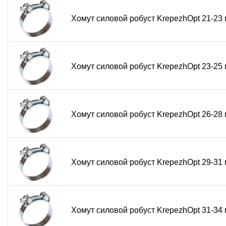
Абсолютная коррозионная стойкость:
AISI 304 у
Хомут силовой робуст KrepezhOpt 21-2
Универсальность монтажа:
Фланцевая или шпилеч
Долговечность:
Нержавеющая сталь и надежная ко
Широкий температурный диапазон:
Сохраняет пр
Хомут силовой робуст KrepezhOpt 23-2
Нужно надежное и подвижное крепление для тяжелы
KrepezhOpt в корзину — обеспечьте долговечность и безо
Часто задаваемые вопросы (FAQ)
Хомут силовой робуст KrepezhOpt 26-2
В чем отличие шарнирного хомута от обычного
Главное отличие — наличие подвижного шарнирного 
подвижности. Это компенсирует тепловые расшире
объекте.
Хомут силовой робуст KrepezhOpt 29-3
Для каких типов трубопроводов подходит этот 
Хомут предназначен для фиксации стальных, нержа
а также для крепления силовых кабельных трасс и
Как подобрать типоразмер хомута?
Хомут силовой робуст KrepezhOpt 31-3
Измерьте внешний диаметр трубы или фиксируемого