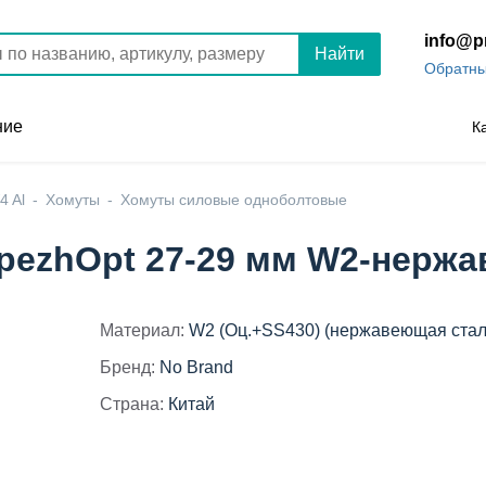
info@p
Найти
Обратны
ние
К
4 Al
Хомуты
Хомуты силовые одноболтовые
pezhOpt 27-29 мм W2-нержа
Материал:
W2 (Оц.+SS430) (нержавеющая стал
Бренд:
No Brand
Страна:
Китай