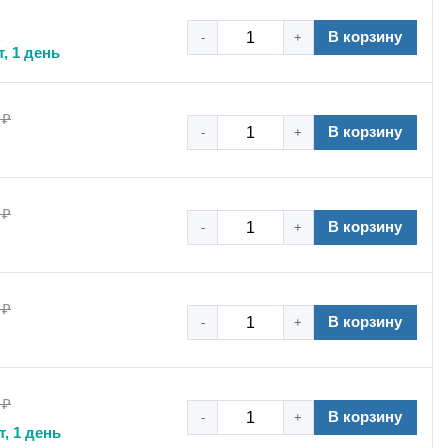
рессивным химическим средам.
В корзину
-
+
личным несущим конструкциям.
, 1 день
авимый со сроком службы основного оборудования.
емпературных технологических линий.
 ₽
В корзину
х?
Добавьте силовой шарнирный хомут робуст
-
+
 ₽
В корзину
-
+
нгу, агрегату) иметь определенную степень угловой
новение напряжений в креплении и на фиксируемом
 ₽
В корзину
-
+
ления, гидравлических и пневматических магистралей,
 ₽
В корзину
-
+
т, 1 день
соответствует измеренному значению. Для объектов с