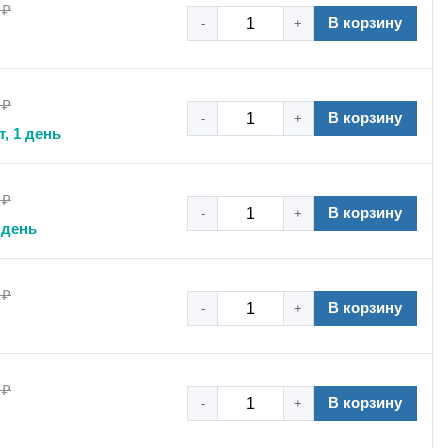
 ₽
яжелых нагрузок, силовой хомут из нержавейки,
В корзину
-
+
хомут шарнирный.
 ₽
В корзину
-
+
т, 1 день
 ₽
В корзину
-
+
 день
 ₽
В корзину
-
+
 ₽
В корзину
-
+