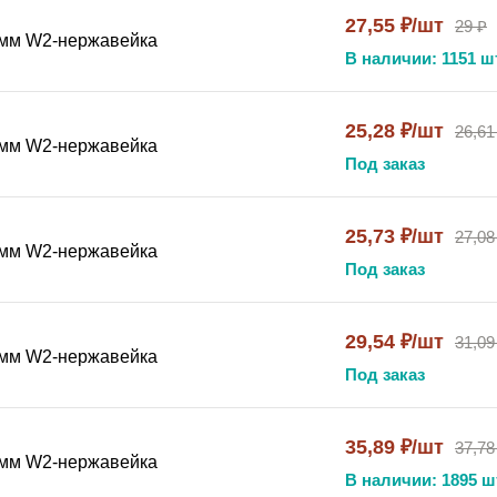
стойчива к морской воде, кислотам, щелочам, маслам и аг
27,55 ₽/шт
29 ₽
3 мм W2-нержавейка
ная монтажная платформа позволяет крепить хомут к раз
В наличии: 1151 шт
нструкция обеспечивают эксплуатационный ресурс, сопост
очность и подвижность от арктического холода до высокот
25,28 ₽/шт
26,61
5 мм W2-нержавейка
х трубопроводов и оборудования в агрессивных среда
Под заказ
пасность ваших технологических систем.
25,73 ₽/шт
27,08
8 мм W2-нержавейка
 силового хомута?
Под заказ
узла, который позволяет фиксируемому объекту (трубе, шла
ния, вибрации и монтажные допуски, предотвращая возник
29,54 ₽/шт
31,09
1 мм W2-нержавейка
хомут?
Под заказ
веющих, медных и полимерных трубопроводов высокого дав
 элементов промышленного оборудования.
35,89 ₽/шт
37,78
4 мм W2-нержавейка
В наличии: 1895 ш
 объекта. Выберите хомут, номинальный диаметр которого 