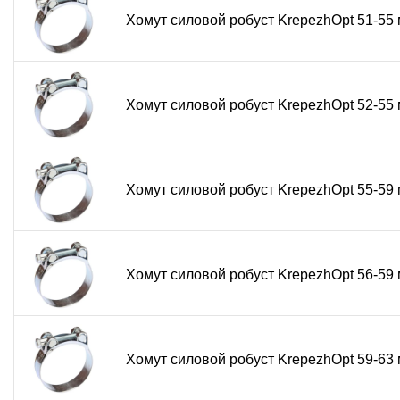
хомут силовой шарнирный, хомут робуст, robust хомут, 
Хомут силовой робуст KrepezhOpt 51-5
поворотный хомут, компенсационный хомут, виброгасящи
Хомут силовой робуст KrepezhOpt 52-5
Хомут силовой робуст KrepezhOpt 55-5
Хомут силовой робуст KrepezhOpt 56-5
Хомут силовой робуст KrepezhOpt 59-6