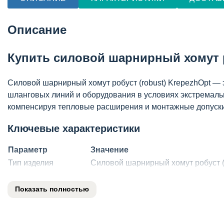
Описание
Купить силовой шарнирный хомут 
Силовой шарнирный хомут робуст (robust) KrepezhOpt —
шланговых линий и оборудования в условиях экстремаль
компенсируя тепловые расширения и монтажные допуски
Ключевые характеристики
Параметр
Значение
Тип изделия
Силовой шарнирный хомут робуст (
Материал
Нержавеющая сталь AISI 304 (W2)
Конструкция
Шарнирная (поворотная) с возмож
Показать полностью
Диапазон диаметров
от 20 до 200 мм (в зависимости от 
Тип крепления
Фланцевое, шпилечное или травер