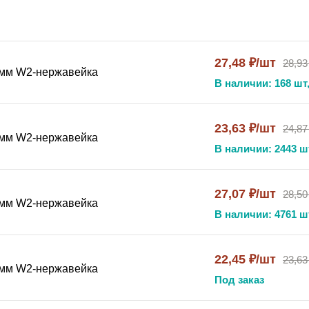
ация вибраций и тепловых расширений
27,48 ₽/шт
28,93
я инженерами-механиками, монтажниками промышленного о
8 мм W2-нержавейка
В наличии: 168 шт,
выми монтажниками и проектировщиками технологических 
ых кабельных трасс, элементов подвесного оборудования и
ает этот хомут незаменимым на объектах энергетики, нефт
23,63 ₽/шт
24,87
9 мм W2-нержавейка
В наличии: 2443 ш
тот хомут
27,07 ₽/шт
28,50
я шарнирная модель робуст позволяет фиксируемому объек
1 мм W2-нержавейка
бопроводов, вибрационные нагрузки от работающего обор
В наличии: 4761 ш
очках крепления. Изготовление из нержавеющей стали AISI
ленная конструкция рассчитана на высокие механические на
22,45 ₽/шт
23,63
ловых элементов оборудования.
2 мм W2-нержавейка
Под заказ
перемещение фиксируемого объекта, компенсируя тепловые
з нержавеющей стали выдерживает высокие механические 