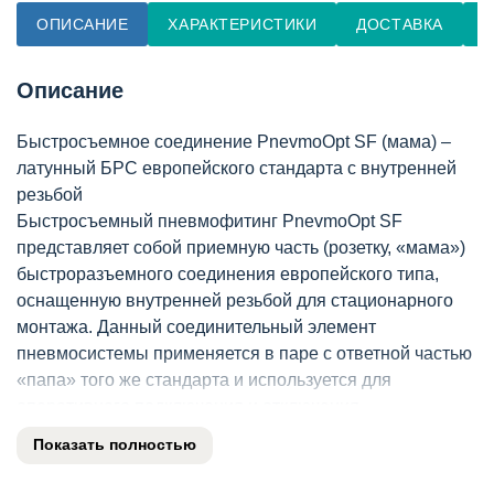
ОПИСАНИЕ
ХАРАКТЕРИСТИКИ
ДОСТАВКА
О
Описание
Быстросъемное соединение PnevmoOpt SF (мама) –
латунный БРС европейского стандарта с внутренней
резьбой
Быстросъемный пневмофитинг PnevmoOpt SF
представляет собой приемную часть (розетку, «мама»)
быстроразъемного соединения европейского типа,
оснащенную внутренней резьбой для стационарного
монтажа. Данный соединительный элемент
пневмосистемы применяется в паре с ответной частью
«папа» того же стандарта и используется для
оперативного подключения и отключения
пневматического инструмента и шлангов. Изделие
Показать полностью
востребовано специалистами по обслуживанию
пневмооборудования при сборке стендов, ремонте