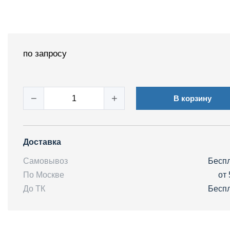
по запросу
−
+
В корзину
Доставка
Самовывоз
Бесп
По Москве
от 
До ТК
Бесп