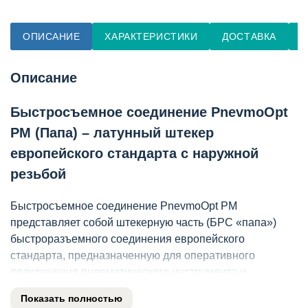
ОПИСАНИЕ
ХАРАКТЕРИСТИКИ
ДОСТАВКА
О
Описание
Быстросъемное соединение PnevmoOpt
PM (Папа) – латунный штекер
европейского стандарта с наружной
резьбой
Быстросъемное соединение PnevmoOpt PM
представляет собой штекерную часть (БРС «папа»)
быстроразъемного соединения европейского
стандарта, предназначенную для оперативного
подключения пневматического инструмента и
оборудования к магистрали. Данный соединительный
Показать полностью
элемент пневмосистемы применяется в паре с