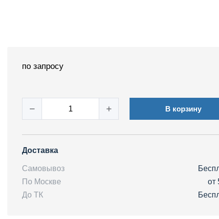
по запросу
−
+
В корзину
Доставка
Самовывоз
Бесп
По Москве
от 
До ТК
Бесп