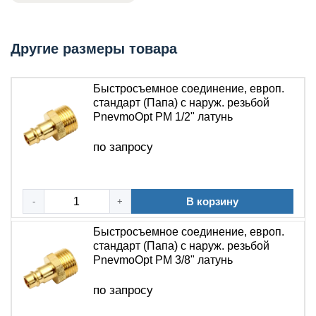
ответной розеткой «мама» того же типа и широко
используется в промышленной пневматике благодаря
Другие размеры товара
быстрому монтажу и надежной герметизации. Изделие
востребовано специалистами по обслуживанию
пневмооборудования при сборке стендов, ремонте
Быстросъемное соединение, европ.
инструмента и в производственных цехах. Герметичное
стандарт (Папа) с наруж. резьбой
подключение обеспечивается латунным корпусом и
PnevmoOpt PM 1/2" латунь
встроенным уплотнительным кольцом.
по запросу
Технические характеристики
Тип устройства: быстроразъемное соединение
В корзину
-
+
(штекер, «папа»)
Тип соединения: БРС европейского стандарта
Быстросъемное соединение, европ.
(рапид) – наружная резьба
стандарт (Папа) с наруж. резьбой
Материал корпуса: латунь (с покрытием или без)
PnevmoOpt PM 3/8" латунь
Тип резьбы: уточняется в зависимости от
по запросу
исполнения
Присоединительная резьба: уточняется в