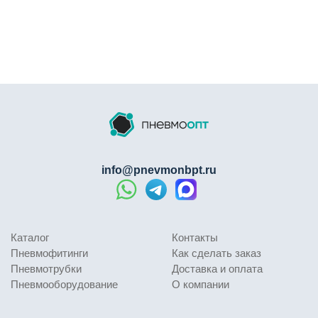
штекер до упора . Изделие рассчитано на работу со
сжатым воздухом и вакуумом в условиях
промышленного производства . Латунный корпус
устойчив к коррозии, механическим повреждениям и
износу, что обеспечивает длительный ресурс при
многократных циклах подключения/отключения.
Присоединительная резьба обычно выполняется в
трубном исполнении (1/4", 3/8", 1/2") .
Конструкция и материалы
info@pnevmonbpt.ru
Корпус штекера изготовлен из латуни, что
обеспечивает устойчивость к коррозии и высокую
механическую прочность . Конструкция включает
Каталог
Контакты
резьбовой порт с наружной резьбой для подключения к
Пневмофитинги
Как сделать заказ
оборудованию и профилированную часть с кольцевой
Пневмотрубки
Доставка и оплата
проточкой для фиксации в розетке . Европейский
Пневмооборудование
О компании
стандарт (рапид) имеет собственную конфигурацию
профиля, что требует использования парных