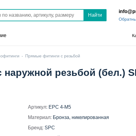
info@p
Найти
Обратны
ние
К
офитинги
Прямые фитинги с резьбой
 наружной резьбой (бел.) S
Артикул:
EPC 4-M5
Материал:
Бронза, никелированная
Бренд:
SPC