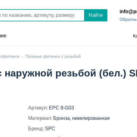
info@p
Найти
Обратны
ние
К
офитинги
Прямые фитинги с резьбой
наружной резьбой (бел.) SP
Артикул:
EPC 8-G03
Материал:
Бронза, никелированная
Бренд:
SPC