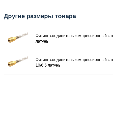
Тип соединения: БРС европейского стандарта (рап
Материал корпуса: латунь
Диаметр трубки: уточняется в зависимости от исполн
Другие размеры товара
Рабочее давление: 0 – 1,0 МПа (10 Атм)
Максимальное давление: 1,2 МПа
Температура эксплуатации: от -20 °C до +120 °C
Фитинг-соединитель компрессионный с 
Рабочая среда: сжатый воздух, вода, охлаждающие 
латунь
Тип уплотнения: встроенное уплотнительное кольцо
Применяемые трубки: полиуретан, нейлон, полиэсте
Фитинг-соединитель компрессионный с 
Основное назначение и условия эксплуат
10/6,5 латунь
Розетка SP (мама) предназначена для быстрого соедине
под шланг с компрессионным (обжимным) креплением, чт
подключение без использования инструмента – для фикса
охлаждающими жидкостями, а также в вакуумных системах
ресурс при многократных циклах подключения/отключения
Конструкция и материалы