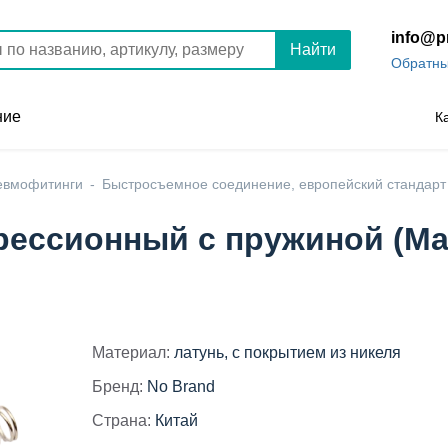
info@p
Найти
Обратны
ние
К
евмофитинги
Быстросъемное соединение, европейский стандарт
ессионный с пружиной (Мам
Материал:
латунь, с покрытием из никеля
Бренд:
No Brand
Страна:
Китай