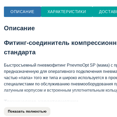
ОПИСАНИЕ
ХАРАКТЕРИСТИКИ
ДОСТАВ
Описание
Фитинг-соединитель компрессионн
стандарта
Быстросъемный пневмофитинг PnevmoOpt SP (мама) с пру
предназначенную для оперативного подключения пневмат
частью «папа» того же типа и широко используется в п
специалистами по обслуживанию пневмооборудования при
латунным корпусом и встроенным уплотнительным кольц
Технические характеристики
Показать полностью
Тип устройства: быстроразъемное соединение (розе