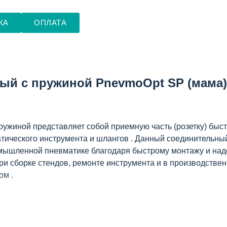
КА
ОПЛАТА
ый с пружиной PnevmoOpt SP (мама)
жиной представляет собой приемную часть (розетку) быст
ического инструмента и шлангов . Данный соединительный
ромышленной пневматике благодаря быстрому монтажу и над
 сборке стендов, ремонте инструмента и в производствен
ом .
тка, «мама»)