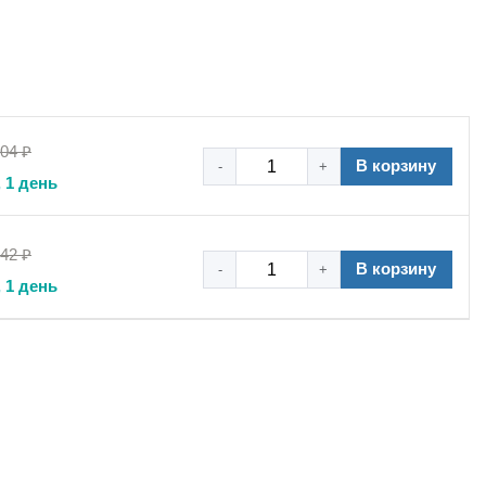
,04 ₽
В корзину
-
+
 1 день
,42 ₽
В корзину
-
+
 1 день
 стандарту . Исполнение «мама» имеет посадочное место
нга . Конструкция типа рапид обеспечивает герметичное
тано на работу со сжатым воздухом, водой и
вреждениям и износу, что обеспечивает длительный
ия, продлевая срок его службы .