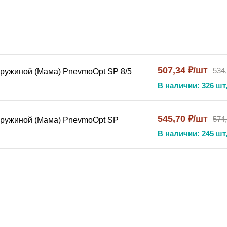
ид) – компрессионный зажим
ения (5×8 мм, 8×12 мм и др.)
507,34 ₽/шт
534
пружиной (Мама) PnevmoOpt SP 8/5
жидкости, вакуум
В наличии: 326 шт,
р, полиэтилен
545,70 ₽/шт
574
пружиной (Мама) PnevmoOpt SP
ации
В наличии: 245 шт,
ния пневматических линий с инструментом по европейскому
о позволяет монтировать БРС непосредственно на срез шла
ции достаточно вставить штекер до упора . Изделие рассчи
 . Латунный корпус устойчив к коррозии, механическим по
 . Пружина защищает шланг от перегибов в месте соединен