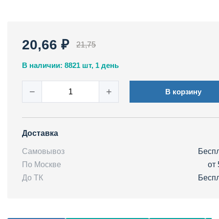
20,66 ₽
21,75
В наличии: 8821 шт, 1 день
−
+
В корзину
Доставка
Самовывоз
Бесп
По Москве
от 
До ТК
Бесп