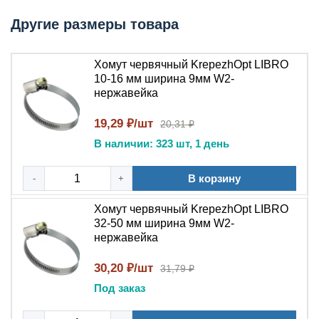
минимальная ширина для работы в ограниченном
Другие размеры товара
пространстве + антикоррозийная защита W2.
Технические параметры
Хомут червячный KrepezhOpt LIBRO
10-16 мм ширина 9мм W2-
Параметр
Значение
нержавейка
Ширина
9 мм (сверхузкая серия Либро)
19,29 ₽/шт
20,31 ₽
ленты
В наличии: 323 шт, 1 день
Нержавеющая сталь W2 (AISI 304,
Материал
аустенитная)
В корзину
-
+
Тип хомута
Червячный, пробивной механизм
DIN 3017 (немецкий норматив для
Стандарт
Хомут червячный KrepezhOpt LIBRO
червячных хомутов)
32-50 мм ширина 9мм W2-
Топливные системы, пневматика,
нержавейка
медицинское оборудование,
Применение
30,20 ₽/шт
приборостроение, силиконовые
31,79 ₽
патрубки
Под заказ
Рабочая
от -60°C до +150°C