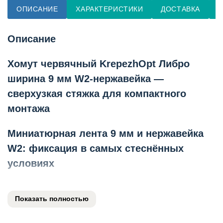
ОПИСАНИЕ
ХАРАКТЕРИСТИКИ
ДОСТАВКА
О
Описание
Хомут червячный KrepezhOpt Либро
ширина 9 мм W2-нержавейка —
сверхузкая стяжка для компактного
монтажа
Миниатюрная лента 9 мм и нержавейка
W2: фиксация в самых стеснённых
условиях
Червячный хомут KrepezhOpt серии Либро шириной
ленты 9 мм из нержавеющей стали W2 для крепления
Показать полностью
тонкостенных шлангов, силиконовых патрубков и
трубок в труднодоступных местах. Главный ключ: