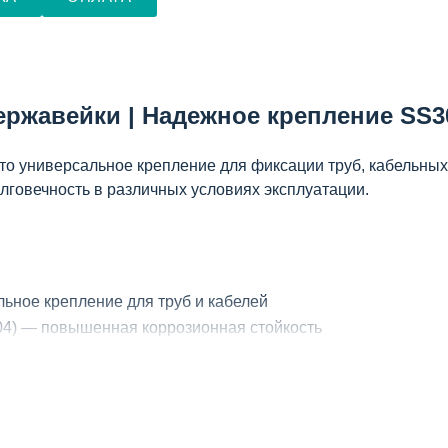
ержавейки | Надежное крепление SS3
то универсальное крепление для фиксации труб, кабельны
олговечность в различных условиях эксплуатации.
льное крепление для труб и кабелей
04) — повышенная коррозионная стойкость
типоразмера)
ьку — универсальный монтаж
 шлангов в промышленных и бытовых системах