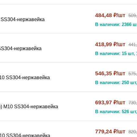
484,48 ₽/шт
509
10 SS304-нержавейка
В наличии: 2366 ш
, вы получаете надежное и долговечное решение для крепл
защиту от коррозии и длительный срок службы, а универсал
жа. Широкий диапазон типоразмеров делает этот хомут опт
418,99 ₽/шт
441
 SS304-нержавейка
В наличии: 15 шт, 
е для труб SS304, подвесной хомут нержавеющий, фиксатор
546,35 ₽/шт
575,
 М10 SS304-нержавейка
.
В наличии: 250 шт,
693,97 ₽/шт
730
мм) М10 SS304-нержавейка
В наличии: 526 шт,
779,24 ₽/шт
820
 М10 SS304-нержавейка