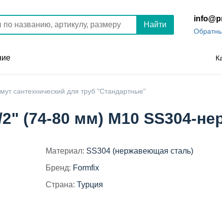
info@p
Найти
Обратны
ние
К
мут сантехнический для труб "Стандартные"
/2" (74-80 мм) М10 SS304-н
Материал:
SS304 (нержавеющая сталь)
Бренд:
Formfix
Страна:
Турция