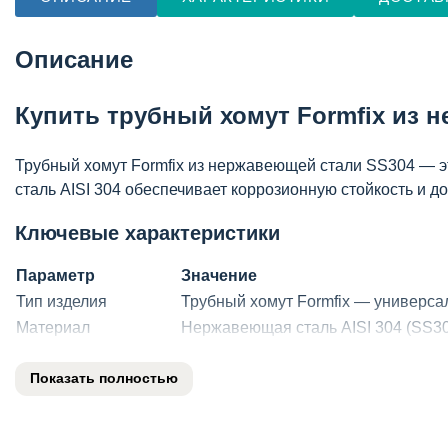
Описание
Купить трубный хомут Formfix из н
Трубный хомут Formfix из нержавеющей стали SS304 — э
сталь AISI 304 обеспечивает коррозионную стойкость и д
Ключевые характеристики
Параметр
Значение
Тип изделия
Трубный хомут Formfix — универса
Материал
Нержавеющая сталь AISI 304 (SS3
Диапазон диаметров
от 15 до 100 мм (в зависимости от 
Показать полностью
Тип крепления
Фланцевое или на резьбовую шпил
Рабочая температура
от -60°C до +250°C
Применение
Крепление труб, кабельных трасс,