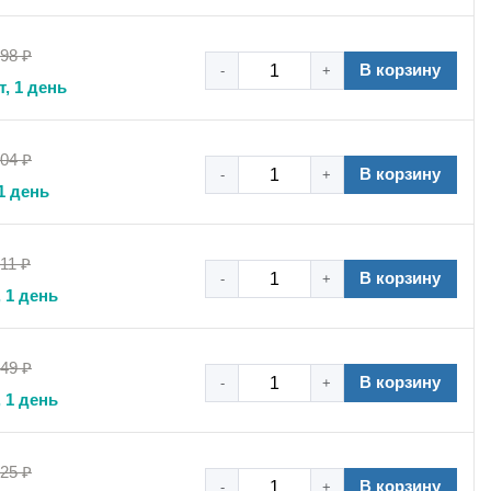
,98 ₽
В корзину
-
+
т, 1 день
ения труб и кабельных трасс в различных условиях
ьность монтажа позволяет использовать хомут как для
имальным выбором для сантехнических, электромонтажных
,04 ₽
В корзину
-
+
1 день
 труб с фланцем, монтажный хомут нержавеющий, крепеж
11 ₽
В корзину
-
+
 1 день
,49 ₽
В корзину
-
+
 1 день
,25 ₽
В корзину
-
+