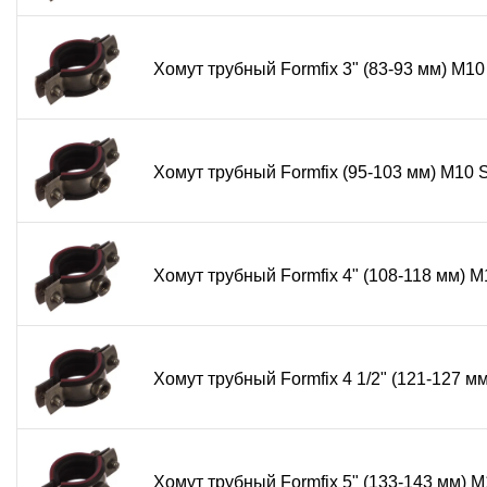
Выгода
Хомут трубный Formfix 3" (83-93 мм) М
Приобретая трубный хомут Formfix из нержавеющей стали
эксплуатации. Нержавеющая сталь AISI 304 гарантирует 
крепления к поверхностям, так и для подвесного монта
и промышленных работ.
Хомут трубный Formfix (95-103 мм) М10
Синонимы
хомут трубный Formfix, хомут из нержавейки, креплени
Хомут трубный Formfix 4" (108-118 мм)
для кабельных трасс, хомут для сантехники нержавеющий
Хомут трубный Formfix 4 1/2" (121-127 
Хомут трубный Formfix 5" (133-143 мм)