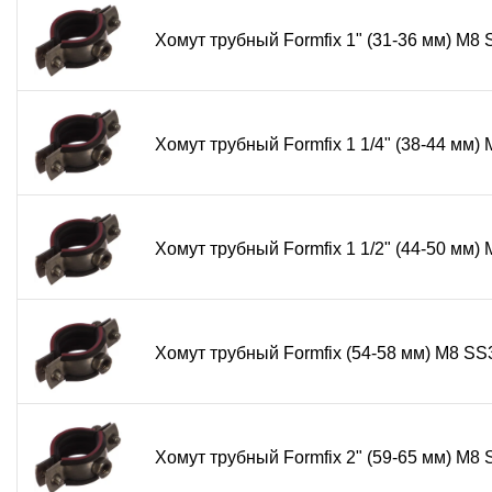
монтажных работ.
Хомут трубный Formfix 1" (31-36 мм) М8
Часто задаваемые вопросы (FAQ)
Для каких типов труб подходит хомут Formfix?
Для стальных, медных, полипропиленовых и металло
Хомут трубный Formfix 1 1/4" (38-44 мм
Как подобрать размер хомута?
Измерьте внешний диаметр трубы или фиксируемого 
Можно ли использовать хомут для подвесного 
Да, хомут может крепиться на резьбовую шпильку дл
Хомут трубный Formfix 1 1/2" (44-50 мм
Подходит ли хомут для наружного применения?
Да, нержавеющая сталь AISI 304 обеспечивает хор
Инструкция для монтажа и демонтажа
Хомут трубный Formfix (54-58 мм) М8 S
Очистите поверхность трубы или фиксируемого объек
Установите хомут на фиксируемый объект, обеспеч
При фланцевом креплении: приложите хомут к несущ
Хомут трубный Formfix 2" (59-65 мм) М8
При креплении на шпильку: навинтите хомут на пре
Для демонтажа ослабьте крепление, снимите хомут 