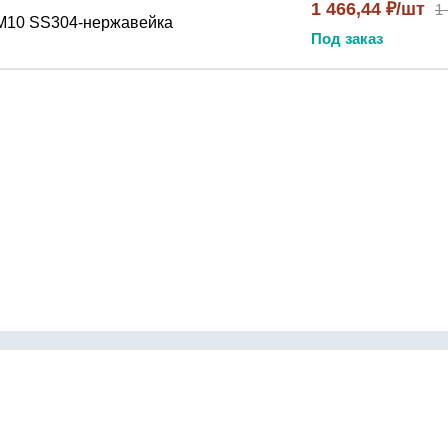
1 466,44 ₽/шт
1
) М10 SS304-нержавейка
Под заказ
Контакты
инги
Как сделать заказ
бки
Доставка и оплата