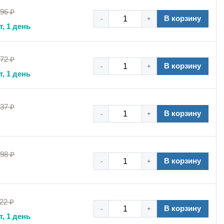
,96 ₽
В корзину
-
+
т, 1 день
,72 ₽
и воздуховодов соответствующего диаметра.
В корзину
-
+
т, 1 день
диаметр которого соответствует этому значению.
,37 ₽
В корзину
-
+
ьшинстве климатических условий.
,98 ₽
В корзину
-
+
тверстия и зафиксируйте хомут болтами или анкерами.
22 ₽
В корзину
-
+
те положение и затяните гайку.
т, 1 день