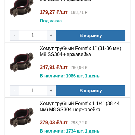
строительстве и реконструкции промышленных и
коммерческих объектов. Основное применение —
179,27 ₽/шт
188,71 ₽
крепление трубопроводов, кабельных лотков,
Под заказ
воздуховодов и шлангов к перекрытиям, стенам,
траверсам и подвесным системам.
В корзину
-
+
Полное описание: почему стоит выбрать
Хомут трубный Formfix 1" (31-36 мм)
этот хомут
М8 SS304-нержавейка
Трубный хомут Formfix из нержавеющей стали AISI 304
247,91 ₽/шт
260,96 ₽
— это надежное и долговечное решение для крепления
В наличии: 1086 шт, 1 день
труб и кабельных трасс. Конструкция хомута позволяет
надежно фиксировать трубы и кабели различных
В корзину
-
+
диаметров, обеспечивая равномерное распределение
нагрузки. Нержавеющая сталь SS304 гарантирует
Хомут трубный Formfix 1 1/4" (38-44
мм) М8 SS304-нержавейка
коррозионную стойкость при контакте с влагой,
маслами и техническими жидкостями. Универсальность
279,03 ₽/шт
293,72 ₽
монтажа позволяет использовать хомут как с
В наличии: 1734 шт, 1 день
фланцевым креплением к поверхности, так и с