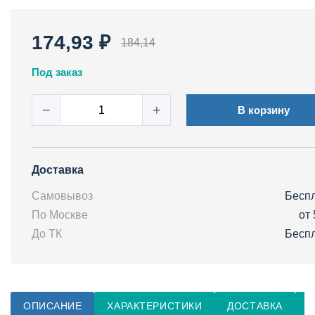
174,93 ₽
184,14
Под заказ
−
+
В корзину
Доставка
Самовывоз
Бесп
По Москве
от 
До ТК
Бесп
ОПИСАНИЕ
ХАРАКТЕРИСТИКИ
ДОСТАВКА
О