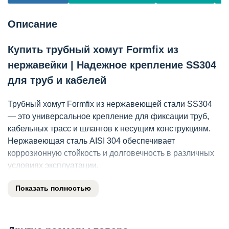
Описание
Купить трубный хомут Formfix из
нержавейки | Надежное крепление SS304
для труб и кабелей
Трубный хомут Formfix из нержавеющей стали SS304
— это универсальное крепление для фиксации труб,
кабельных трасс и шлангов к несущим конструкциям.
Нержавеющая сталь AISI 304 обеспечивает
коррозионную стойкость и долговечность в различных
условиях эксплуатации.
Ключевые характеристики
Показать полностью
Параметр
Значение
Трубный хомут Formfix — универсальное
Тип изделия