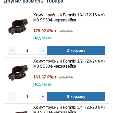
Другие размеры товара
крепление для труб и кабелей
Нержавеющая сталь AISI 304 (SS304) —
Материал
Хомут трубный Formfix 1/4" (12-16 мм)
повышенная коррозионная стойкость
М8 SS304-нержавейка
Диапазон
от 15 до 100 мм (в зависимости от
диаметров
типоразмера)
179,92 ₽/шт
189,39 ₽
Тип
Фланцевое или на резьбовую шпильку —
Под заказ
крепления
универсальный монтаж
Рабочая
В корзину
от -60°C до +250°C
-
+
температура
Крепление труб, кабельных трасс,
Хомут трубный Formfix 1/2" (20-24 мм)
Применение
шлангов в промышленных и бытовых
М8 SS304-нержавейка
системах
163,37 ₽/шт
171,97 ₽
Основное назначение: где и кто
Под заказ
применяет
В корзину
-
+
Хомуты Formfix используются профессиональными
сантехниками, электромонтажниками, монтажниками
Хомут трубный Formfix 3/4" (23-28 мм)
систем отопления и вентиляции, а также при
М8 SS304-нержавейка