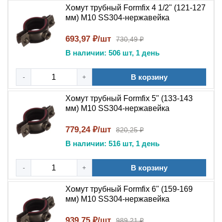
Хомут трубный Formfix 4 1/2" (121-127
хомут с несущей конструкции и извлеките
мм) М10 SS304-нержавейка
фиксируемый объект.
693,97 ₽/шт
730,49 ₽
Выгода
В наличии: 506 шт, 1 день
Приобретая трубный хомут Formfix из нержавеющей
В корзину
стали, вы получаете надежное и долговечное решение
-
+
для крепления труб и кабельных трасс в различных
Хомут трубный Formfix 5" (133-143
условиях эксплуатации. Нержавеющая сталь AISI 304
мм) М10 SS304-нержавейка
гарантирует защиту от коррозии и длительный срок
службы, а универсальность монтажа позволяет
779,24 ₽/шт
820,25 ₽
использовать хомут как для крепления к поверхностям,
В наличии: 516 шт, 1 день
так и для подвесного монтажа. Широкий диапазон
типоразмеров делает этот хомут оптимальным
В корзину
-
+
выбором для сантехнических, электромонтажных и
промышленных работ.
Хомут трубный Formfix 6" (159-169
мм) М10 SS304-нержавейка
Синонимы
939,75 ₽/шт
989,21 ₽