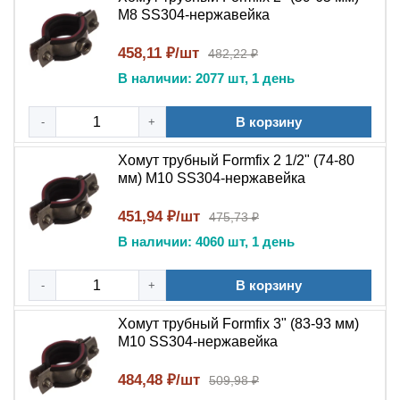
монтажных работ.
М8 SS304-нержавейка
Часто задаваемые вопросы (FAQ)
458,11 ₽/шт
482,22 ₽
В наличии: 2077 шт, 1 день
Для каких типов труб подходит хомут Formfix?
Для стальных, медных, полипропиленовых и
В корзину
-
металлопластиковых труб, а также для кабельных
+
трасс, шлангов и воздуховодов соответствующего
Хомут трубный Formfix 2 1/2" (74-80
диаметра.
мм) М10 SS304-нержавейка
Как подобрать размер хомута?
Измерьте внешний диаметр трубы или
451,94 ₽/шт
475,73 ₽
фиксируемого объекта в месте фиксации и
В наличии: 4060 шт, 1 день
выберите хомут, номинальный диаметр которого
соответствует этому значению.
В корзину
-
+
Можно ли использовать хомут для
подвесного монтажа?
Хомут трубный Formfix 3" (83-93 мм)
Да, хомут может крепиться на резьбовую шпильку
М10 SS304-нержавейка
для подвесного монтажа к потолку или траверсе.
484,48 ₽/шт
Подходит ли хомут для наружного
509,98 ₽