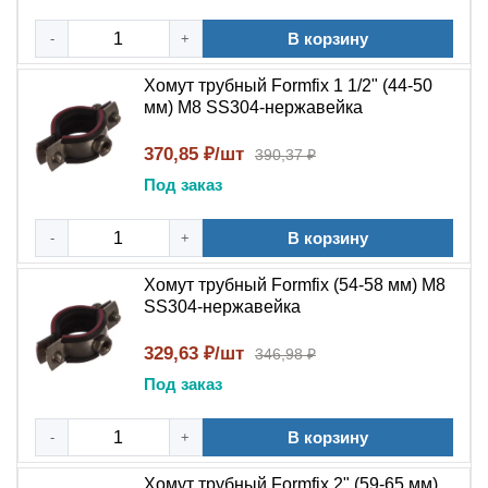
креплением на резьбовую шпильку.
В корзину
-
+
Универсальность:
Подходит для крепления
труб, кабельных трасс, шлангов и воздуховодов.
Хомут трубный Formfix 1 1/2" (44-50
мм) М8 SS304-нержавейка
Коррозионная стойкость:
Нержавеющая сталь
AISI 304 устойчива к влаге, маслам и техническим
370,85 ₽/шт
390,37 ₽
жидкостям.
Под заказ
Надежная фиксация:
Обеспечивает
равномерное распределение нагрузки и
В корзину
-
+
исключает смещение фиксируемого объекта.
Универсальный монтаж:
Возможность
Хомут трубный Formfix (54-58 мм) М8
крепления на шпильку или фланцем к
SS304-нержавейка
поверхности.
Широкий температурный диапазон:
Сохраняет
329,63 ₽/шт
346,98 ₽
прочность от -60°C до +250°C.
Под заказ
Нужно надежное нержавеющее крепление для труб
В корзину
-
+
и кабельных трасс?
Добавьте трубный хомут Formfix
в корзину — получите профессиональное решение для
Хомут трубный Formfix 2" (59-65 мм)