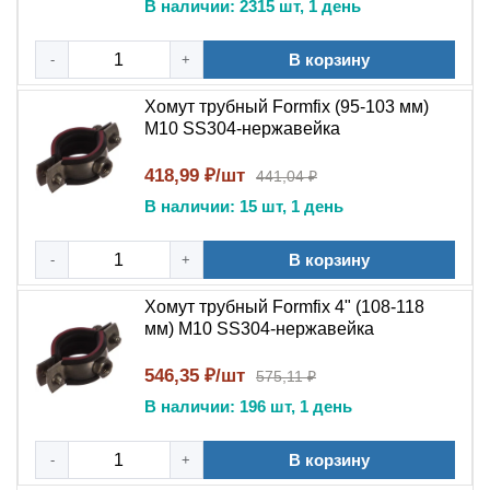
применения?
В наличии: 2315 шт, 1 день
Да, нержавеющая сталь AISI 304 обеспечивает
хорошую коррозионную стойкость для наружного
В корзину
-
+
монтажа в большинстве климатических условий.
Хомут трубный Formfix (95-103 мм)
Инструкция для монтажа и демонтажа
М10 SS304-нержавейка
Очистите поверхность трубы или фиксируемого
418,99 ₽/шт
441,04 ₽
объекта в месте установки от грязи и загрязнений.
В наличии: 15 шт, 1 день
Установите хомут на фиксируемый объект,
обеспечив правильное положение.
В корзину
-
+
При фланцевом креплении: приложите хомут к
несущей поверхности, отметьте точки крепления,
Хомут трубный Formfix 4" (108-118
мм) М10 SS304-нержавейка
просверлите отверстия и зафиксируйте хомут
болтами или анкерами.
546,35 ₽/шт
575,11 ₽
При креплении на шпильку: навинтите хомут на
В наличии: 196 шт, 1 день
предварительно установленную резьбовую
шпильку, отрегулируйте положение и затяните
В корзину
-
+
гайку.
Для демонтажа ослабьте крепление, снимите