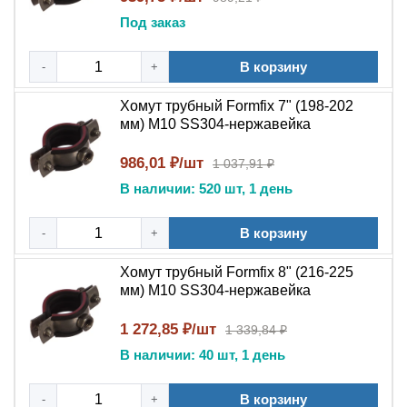
хомут трубный Formfix, хомут из нержавейки,
Под заказ
крепление для труб SS304, подвесной хомут
нержавеющий, фиксатор труб с фланцем, монтажный
В корзину
-
+
хомут нержавеющий, крепеж для кабельных трасс,
хомут для сантехники нержавеющий.
Хомут трубный Formfix 7" (198-202
мм) М10 SS304-нержавейка
986,01 ₽/шт
1 037,91 ₽
В наличии: 520 шт, 1 день
В корзину
-
+
Хомут трубный Formfix 8" (216-225
мм) М10 SS304-нержавейка
1 272,85 ₽/шт
1 339,84 ₽
В наличии: 40 шт, 1 день
В корзину
-
+