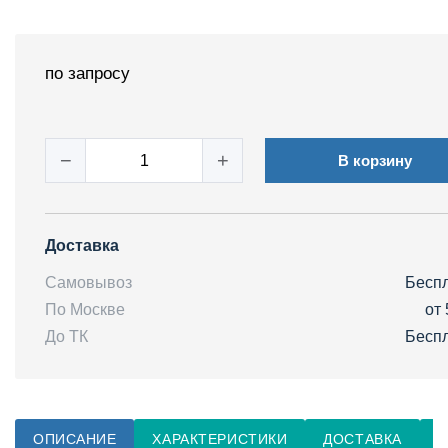
по запросу
−
+
В корзину
Доставка
Самовывоз
Бесп
По Москве
от 
До ТК
Бесп
ОПИСАНИЕ
ХАРАКТЕРИСТИКИ
ДОСТАВКА
О