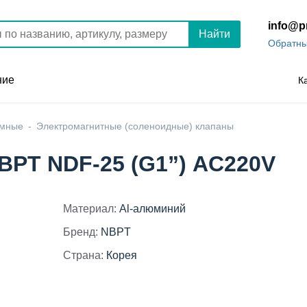
info@p
Найти
Обратны
ние
К
умные
Электромагнитные (соленоидные) клапаны
BPT NDF-25 (G1”) АC220V
Материал:
Al-алюминий
Бренд:
NBPT
Страна:
Корея