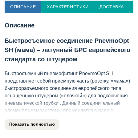
ОПИСАНИЕ
ХАРАКТЕРИСТИКИ
ДОСТАВКА
О
Описание
Быстросъемное соединение PnevmoOpt
SH (мама) – латунный БРС европейского
стандарта со штуцером
Быстросъемный пневмофитинг PnevmoOpt SH
представляет собой приемную часть (розетку, «мама»)
быстроразъемного соединения европейского типа,
оснащенную штуцером («ёлочкой») для подключения
пневматической трубки . Данный соединительный
элемент пневмосистемы применяется в паре с
ответной частью «папа» того же стандарта и
Показать полностью
используется для оперативного подключения и
отключения пневматического инструмента и шлангов .