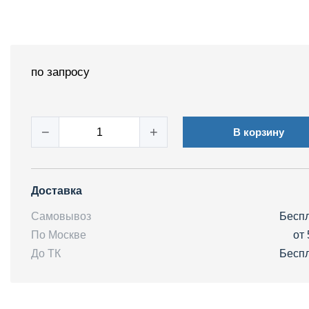
по запросу
−
+
В корзину
Доставка
Самовывоз
Бесп
По Москве
от 
До ТК
Бесп