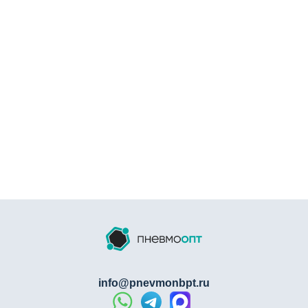
без использования инструмента – для фиксации
достаточно вставить штекер до упора. Внутренний
клапан розетки автоматически перекрывает поток
воздуха при отсоединении штекера, предотвращая
утечки . Изделие рассчитано на работу со сжатым
воздухом, а также в вакуумных системах . Корпус из
латуни марки ЛС59-1 устойчив к коррозии и
механическим повреждениям, что обеспечивает
длительный ресурс при многократных циклах
подключения/отключения . Штуцерные порты доступны
для трубок диаметром 6, 8, 10 и 12 мм в зависимости от
модификации .
Конструкция и материалы
Корпус розетки изготовлен из латуни марки ЛС59-1
(многокомпонентный медный сплав с содержанием
меди 57-60%, цинка 37,5-42,2%, свинца 0,8-1,9%) .
info@pnevmonbpt.ru
Конструкция включает штуцерный порт («ёлочку») для