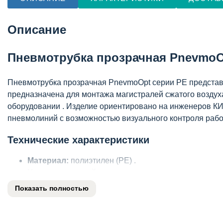
Описание
Пневмотрубка прозрачная PnevmoO
Пневмотрубка прозрачная PnevmoOpt серии PE представл
предназначена для монтажа магистралей сжатого воздух
оборудовании . Изделие ориентировано на инженеров К
пневмолиний с возможностью визуального контроля рабо
Технические характеристики
Материал:
полиэтилен (PE) .
Цвет:
прозрачный .
Наружный диаметр:
уточняется в зависимости от 
Показать полностью
Внутренний диаметр:
уточняется в зависимости о
Рабочее давление:
уточняется в зависимости от ис
Температура эксплуатации:
уточняется в зависимо