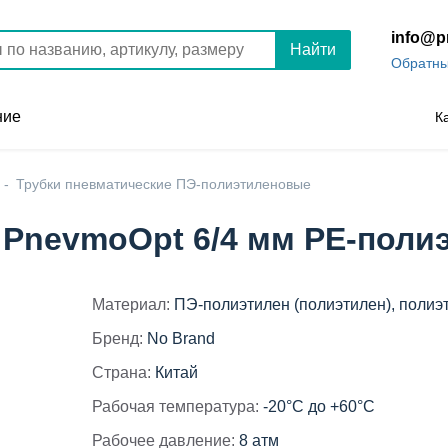
info@p
Найти
Обратны
ние
К
Трубки пневматические ПЭ-полиэтиленовые
 PnevmoOpt 6/4 мм PE-поли
Материал:
ПЭ-полиэтилен (полиэтилен), полиэ
Бренд:
No Brand
Страна:
Китай
Рабочая температура:
-20°C до +60°C
Рабочее давление:
8 атм