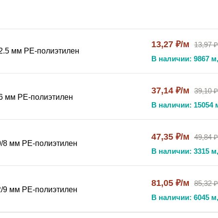
имости от исполнения .
ическая вода .
13,27 ₽/м
13,97 ₽
2.5 мм PE-полиэтилен
В наличии: 9867 м,
яется для транспортировки сжатого воздуха и инертных га
чном оборудовании . Полиэтиленовая трубка используется 
37,14 ₽/м
39,10 ₽
ребования к температуре и давлению . Прозрачный полиэт
6 мм PE-полиэтилен
В наличии: 15054 
47,35 ₽/м
49,84 ₽
/8 мм PE-полиэтилен
ый сочетает низкую стоимость с приемлемыми физико-хими
В наличии: 3315 м,
действию кислот, щелочей, солей, водных растворов, спирт
 сохраняет эластичность и прочность в заявленном темпера
81,05 ₽/м
85,32 ₽
/9 мм PE-полиэтилен
В наличии: 6045 м,
стандартного давления.