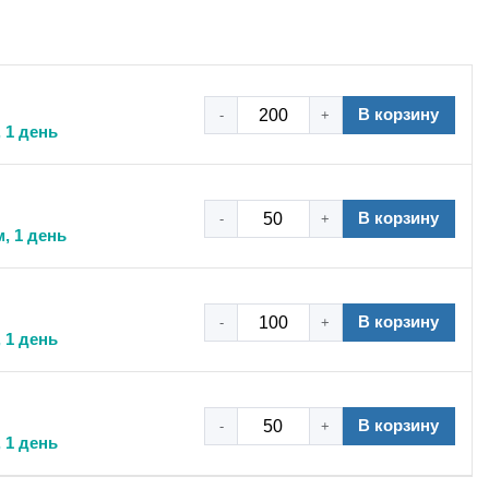
В корзину
-
+
 1 день
зов в системах промышленной автоматики, а также для
в пневмолиниях станков, роботизированных комплексов и
илен позволяет визуально контролировать наличие
В корзину
-
+
м, 1 день
В корзину
-
+
ческими свойствами для использования в бюджетных
 1 день
ов и масел, а также характеризуется невысокой
турном диапазоне .
В корзину
-
+
 1 день