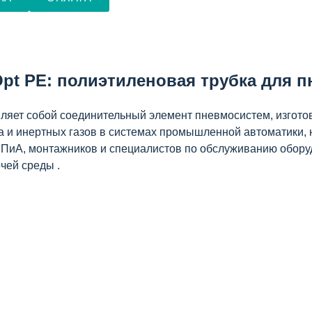
pt PE: полиэтиленовая трубка для 
яет собой соединительный элемент пневмосистем, изгото
а и инертных газов в системах промышленной автоматики, 
ИПиА, монтажников и специалистов по обслуживанию обору
чей среды .
исполнения.
т исполнения.
полнения (ориентировочно до 9–13 бар при 20°C) .
сти от исполнения (ориентировочно от -20°C до +60°C) .