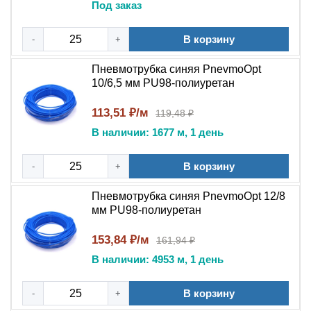
Под заказ
оборудования. Особенности поверхности
обеспечивают плотное прилегание в фитингах, что
В корзину
-
+
критично для герметичности линии.
Пневмотрубка синяя PnevmoOpt
Ключевые преимущества данной модели:
10/6,5 мм PU98-полиуретан
Сохраняет герметичность пневмолинии благодаря
113,51 ₽/м
119,48 ₽
стабильности наружного диаметра.
В наличии: 1677 м, 1 день
Устойчива к многократным изгибам без потери
прочности.
В корзину
-
+
Подходит для длительной эксплуатации в
условиях заводских цехов.
Пневмотрубка синяя PnevmoOpt 12/8
Обеспечивает удобный монтаж за счет
мм PU98-полиуретан
эластичности и легкости.
153,84 ₽/м
161,94 ₽
Сравнение с аналогами
В наличии: 4953 м, 1 день
По сравнению с бюджетными аналогами, трубка
В корзину
-
+
PnevmoOpt отличается стабильностью размеров по