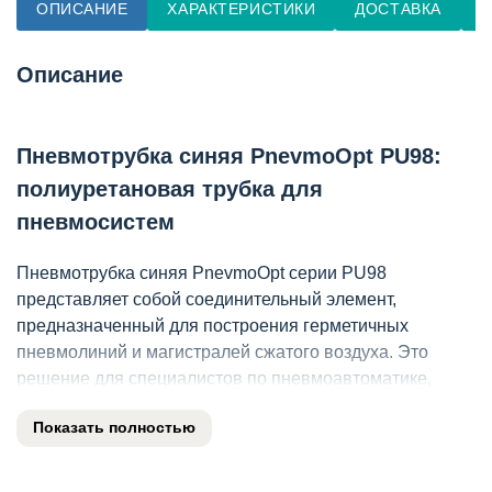
ОПИСАНИЕ
ХАРАКТЕРИСТИКИ
ДОСТАВКА
О
Описание
Пневмотрубка синяя PnevmoOpt PU98:
полиуретановая трубка для
пневмосистем
Пневмотрубка синяя PnevmoOpt серии PU98
представляет собой соединительный элемент,
предназначенный для построения герметичных
пневмолиний и магистралей сжатого воздуха. Это
решение для специалистов по пневмоавтоматике,
монтажников и инженеров КИПиА, которым требуется
Показать полностью
надежный трубопровод для промышленного
оборудования. Изделие применяется при сборке
станков, роботизированных линий и прочих систем