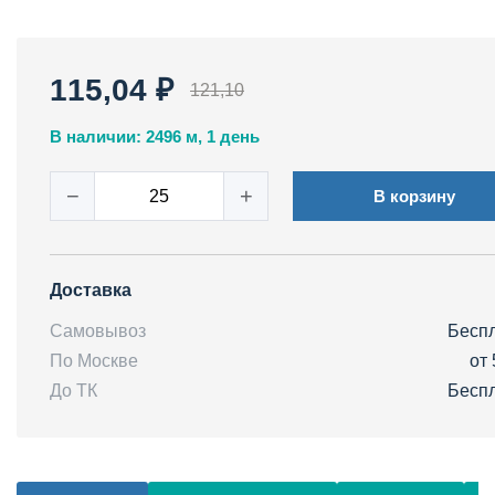
115,04 ₽
121,10
В наличии: 2496 м, 1 день
−
+
В корзину
Доставка
Самовывоз
Бесп
По Москве
от 
До ТК
Бесп