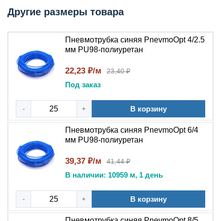
индустриальной пневматики.
Другие размеры товара
Технические характеристики
Пневмотрубка синяя PnevmoOpt 4/2.5
мм PU98-полиуретан
Материал:
полиуретан (PU).
Цвет:
синий.
22,23 ₽/м
23,40 ₽
Наружный диаметр:
уточняется в зависимости
Под заказ
от исполнения.
Внутренний диаметр:
уточняется в зависимости
В корзину
-
от исполнения.
+
Рабочее давление:
уточняется в зависимости от
Пневмотрубка синяя PnevmoOpt 6/4
исполнения.
мм PU98-полиуретан
Температура эксплуатации:
уточняется в
зависимости от исполнения.
39,37 ₽/м
41,44 ₽
Минимальный радиус изгиба:
уточняется в
В наличии: 10959 м, 1 день
зависимости от исполнения.
Рабочая среда:
сжатый воздух, инертные газы.
В корзину
-
+
Форма поставки:
в бухтах.
Пневмотрубка синяя PnevmoOpt 8/5