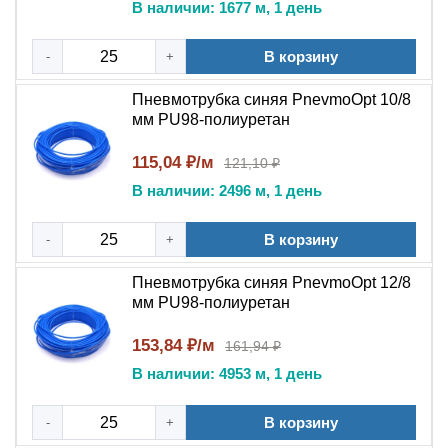
В наличии: 1677 м, 1 день
оборудования. Особенности поверхности
обеспечивают плотное прилегание в фитингах, что
В корзину
-
+
критично для герметичности линии.
Пневмотрубка синяя PnevmoOpt 10/8
Ключевые преимущества данной модели:
мм PU98-полиуретан
Сохраняет герметичность пневмолинии благодаря
115,04 ₽/м
121,10 ₽
стабильности наружного диаметра.
В наличии: 2496 м, 1 день
Устойчива к многократным изгибам без потери
прочности.
В корзину
-
+
Подходит для длительной эксплуатации в
условиях заводских цехов.
Пневмотрубка синяя PnevmoOpt 12/8
Обеспечивает удобный монтаж за счет
мм PU98-полиуретан
эластичности и легкости.
153,84 ₽/м
161,94 ₽
Сравнение с аналогами
В наличии: 4953 м, 1 день
По сравнению с бюджетными аналогами, трубка
В корзину
-
+
PnevmoOpt отличается стабильностью размеров по