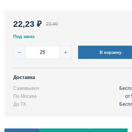
22,23 ₽
23,40
Под заказ
−
+
В корзину
Доставка
Самовывоз
Бесп
По Москве
от 
До ТК
Бесп