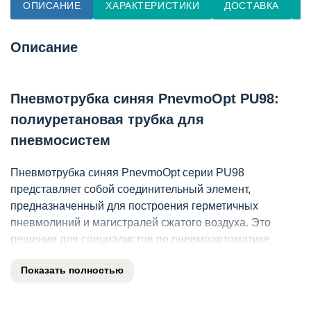
ОПИСАНИЕ
ХАРАКТЕРИСТИКИ
ДОСТАВКА
О
Описание
Пневмотрубка синяя PnevmoOpt PU98:
полиуретановая трубка для
пневмосистем
Пневмотрубка синяя PnevmoOpt серии PU98
представляет собой соединительный элемент,
предназначенный для построения герметичных
пневмолиний и магистралей сжатого воздуха. Это
решение для специалистов по пневмоавтоматике,
монтажников и инженеров КИПиА, которым требуется
Показать полностью
надежный трубопровод для промышленного
оборудования. Изделие применяется при сборке
станков, роботизированных линий и прочих систем