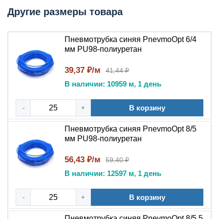
индустриальной пневматики.
Другие размеры товара
Технические характеристики
Пневмотрубка синяя PnevmoOpt 6/4
мм PU98-полиуретан
Материал:
полиуретан (PU).
Цвет:
синий.
39,37 ₽/м
41,44 ₽
Наружный диаметр:
уточняется в зависимости
В наличии: 10959 м, 1 день
от исполнения.
Внутренний диаметр:
уточняется в зависимости
В корзину
-
от исполнения.
+
Рабочее давление:
уточняется в зависимости от
Пневмотрубка синяя PnevmoOpt 8/5
исполнения.
мм PU98-полиуретан
Температура эксплуатации:
уточняется в
зависимости от исполнения.
56,43 ₽/м
59,40 ₽
Минимальный радиус изгиба:
уточняется в
В наличии: 12597 м, 1 день
зависимости от исполнения.
Рабочая среда:
сжатый воздух, инертные газы.
В корзину
-
+
Форма поставки:
в бухтах.
Пневмотрубка синяя PnevmoOpt 8/5,5