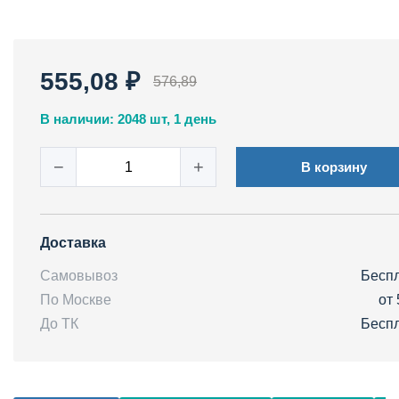
555,08 ₽
576,89
В наличии: 2048 шт, 1 день
−
+
В корзину
Доставка
Самовывоз
Бесп
По Москве
от 
До ТК
Бесп