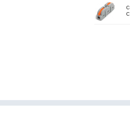
С
С
Каталог
Пневмофит
Пневмотру