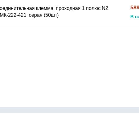
589
оединительная клемма, проходная 1 полюс NZ
МК-222-421, серая (50шт)
В н
Контакты
инги
Как сделать заказ
бки
Доставка и оплата