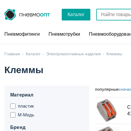
Каталог
Пневмофитинги
Пневмотрубки
Пневмооборудова
Главная
Каталог
Электромонтажные изделия
Клеммы
Клеммы
популярные
снача
Материал
пластик
С
4
M-Медь
Бренд