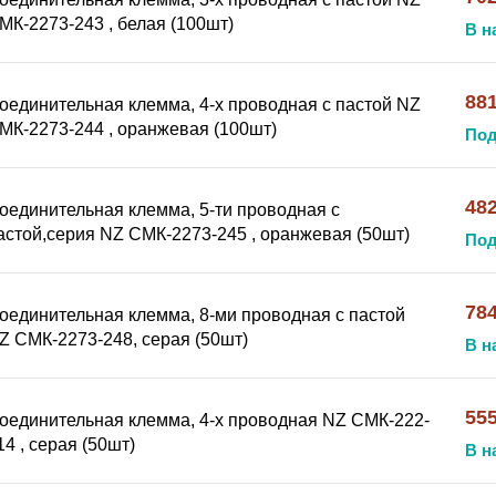
МК-2273-243 , белая (100шт)
В н
881
оединительная клемма, 4-х проводная с пастой NZ
МК-2273-244 , оранжевая (100шт)
Под
482
оединительная клемма, 5-ти проводная с
астой,серия NZ СМК-2273-245 , оранжевая (50шт)
Под
784
оединительная клемма, 8-ми проводная с пастой
Z СМК-2273-248, серая (50шт)
В н
55
оединительная клемма, 4-х проводная NZ СМК-222-
14 , серая (50шт)
В н