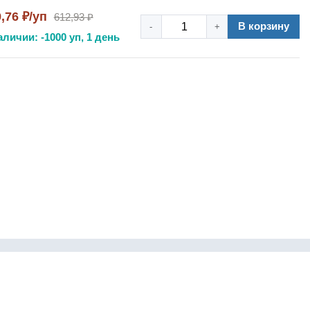
,76 ₽/уп
612,93 ₽
В корзину
-
+
аличии: -1000 уп, 1 день
info@pnevmonbpt.ru