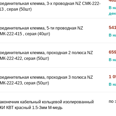
482
оединительная клемма, 3-х проводная NZ СМК-222-
В н
13 , серая (50шт)
ден
541
оединительная клемма, 5-ти проводная NZ
МК-222-415 , серая (40шт)
В н
659
оединительная клемма, проходная 2 полюса NZ
МК-222-422, серая (50шт)
В н
1 0
оединительная клемма, проходная 3 полюса NZ
МК-222-423, серая (50шт)
В н
по 
аконечник кабельный кольцевой изолированный
КИ КВТ красный 1.5-3мм М-медь