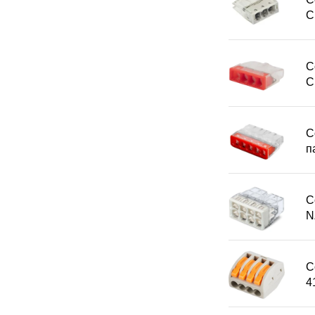
С
С
С
С
п
С
N
С
4