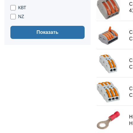
С
КВТ
4
NZ
Показать
С
С
С
С
С
С
Н
Н