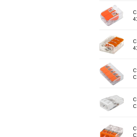
С
4
С
4
С
С
С
С
С
С