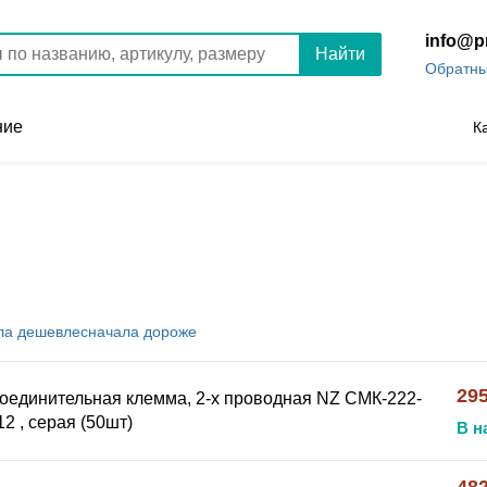
info@p
Найти
Обратны
ние
К
ла
дешевле
сначала
дороже
295
оединительная клемма, 2-х проводная NZ СМК-222-
12 , серая (50шт)
В н