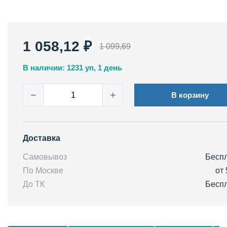
1 058,12 ₽
1 099,69
В наличии: 1231 уп, 1 день
−
+
В корзину
Доставка
Самовывоз
Бесп
По Москве
от 
До ТК
Бесп