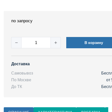
по запросу
−
+
В корзину
Доставка
Самовывоз
Бесп
По Москве
от 
До ТК
Бесп