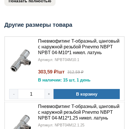
Показать полностью
NPT
, обеспечивая надежное трехстороннее
соединение. Изготовленный из
никелированной
латуни
, этот
тройник
отличается высокой
коррозионной стойкостью и длительным сроком
Другие размеры товара
службы.
Пневмофитинг T-образный, цанговый
Ключевые преимущества:
с наружной резьбой Pnevmo NBPT
NPBT 04-M10*1 никел. латунь
Надежное соединение
:
Пневмофитинг T-
образный тройник
Артикул: NPBT04M10.1
обеспечивает герметичность
благодаря
цанговому механизму
и
наружной
303,59 ₽/шт
312,59 ₽
резьбе NPT
В наличии: 15 шт, 1 день
Долговечность
:
Никелированная
латунь
гарантирует устойчивость к коррозии и
В корзину
-
+
механическим повреждениям
Пневмофитинг T-образный, цанговый
Удобство монтажа
:
Цанговая
с наружной резьбой Pnevmo NBPT
система
позволяет быстро устанавливать трубки
NPBT 04-M12*1.25 никел. латунь
без дополнительных инструментов
Артикул: NPBT04M12.1.25