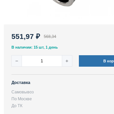
551,97 ₽
568,34
В наличии: 15 шт, 1 день
−
+
В кор
Доставка
Самовывоз
По Москве
До ТК