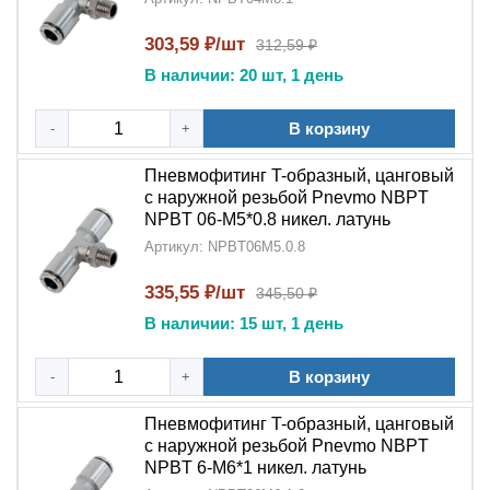
Пневмофитинг T-образный тройник цанговый с
наружной резьбой NPT NPBT
- это
303,59 ₽/шт
312,59 ₽
профессиональное решение для создания надежных
В наличии: 20 шт, 1 день
разветвлений в пневматических системах. Благодаря
сочетанию
цангового механизма
,
наружной резьбы
В корзину
-
+
NPT
и
никелированного латунного корпуса
,
этот
тройник
обеспечивает простой монтаж и
Пневмофитинг T-образный, цанговый
долговечную работу оборудования.
с наружной резьбой Pnevmo NBPT
NPBT 06-M5*0.8 никел. латунь
Артикул: NPBT06M5.0.8
335,55 ₽/шт
345,50 ₽
В наличии: 15 шт, 1 день
В корзину
-
+
Пневмофитинг T-образный, цанговый
с наружной резьбой Pnevmo NBPT
NPBT 6-M6*1 никел. латунь