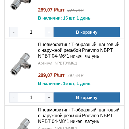
В станочном оборудовании и технологических
установках
289,07 ₽/шт
297,64 ₽
В наличии: 15 шт, 1 день
5 причин выбрать NPBT:
Качество материалов
:
Никелированная
В корзину
-
+
латунь
обеспечивает длительную эксплуатацию
Пневмофитинг T-образный, цанговый
Функциональность
:
T-образная
с наружной резьбой Pnevmo NBPT
конструкция
оптимальна для разветвления
NPBT 04-M6*1 никел. латунь
магистралей
Артикул: NPBT04M6.1
Простота обслуживания
:
Цанговый
289,07 ₽/шт
297,64 ₽
механизм
упрощает замену трубок
В наличии: 15 шт, 1 день
Герметичность
:
Наружная резьба
В корзину
-
+
NPT
гарантирует надежное соединение
Пневмофитинг T-образный, цанговый
Широкая совместимость
: Подходит для
с наружной резьбой Pnevmo NBPT
большинства промышленных стандартов
NPBT 04-M8*1 никел. латунь
Артикул: NPBT04M8.1