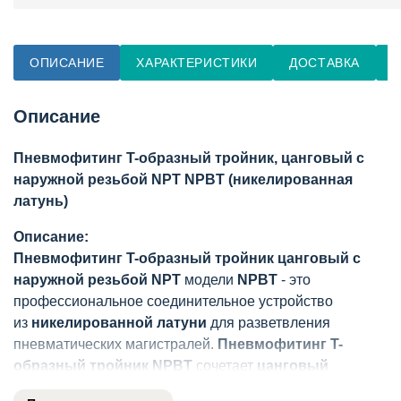
ОПИСАНИЕ
ХАРАКТЕРИСТИКИ
ДОСТАВКА
О
Описание
Пневмофитинг T-образный тройник, цанговый с
наружной резьбой NPT NPBT (никелированная
латунь)
Описание:
Пневмофитинг T-образный тройник цанговый с
наружной резьбой NPT
модели
NPBT
- это
профессиональное соединительное устройство
из
никелированной латуни
для разветвления
пневматических магистралей.
Пневмофитинг T-
образный тройник NPBT
сочетает
цанговый
механизм
крепления трубок с
наружной резьбой