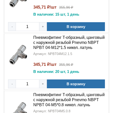
Универсальность
:
T-образная
345,71 ₽/шт
355,96 ₽
конструкция
подходит для различных
В наличии: 15 шт, 1 день
конфигураций трубопроводов
В корзину
-
+
Прочность
: Выдерживает высокое рабочее
давление в системах
Пневмофитинг T-образный, цанговый
с наружной резьбой Pnevmo NBPT
Области применения:
NPBT 04-M12*1.5 никел. латунь
Пневмофитинг T-образный тройник цанговый с
Артикул: NPBT04M12.1.5
наружной резьбой NPT NPBT
применяется:
345,71 ₽/шт
355,96 ₽
В промышленных
пневматических системах
и
В наличии: 20 шт, 1 день
автоматизированных линиях
В компрессорном оборудовании
В корзину
-
+
В системах распределения сжатого воздуха
Пневмофитинг T-образный, цанговый
с наружной резьбой Pnevmo NBPT
В пневмоавтоматике и управляющих системах
NPBT 04-M5*0.8 никел. латунь
Артикул: NPBT04M5.0.8