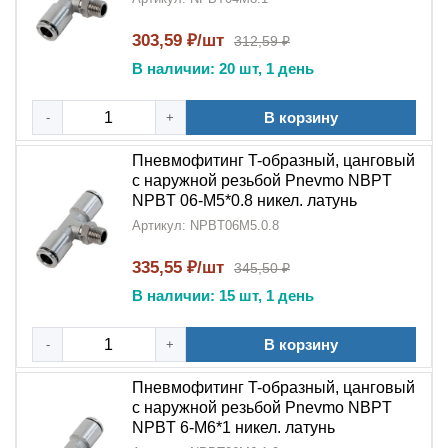
Пневмофитинг T-образный тройник цанговый с
наружной резьбой NPT NPBT
- это
303,59 ₽/шт
312,59 ₽
профессиональное решение для создания надежных
В наличии: 20 шт, 1 день
разветвлений в пневматических системах. Благодаря
сочетанию
цангового механизма
,
наружной резьбы
В корзину
-
+
NPT
и
никелированного латунного корпуса
,
этот
тройник
обеспечивает простой монтаж и
Пневмофитинг T-образный, цанговый
долговечную работу оборудования.
с наружной резьбой Pnevmo NBPT
NPBT 06-M5*0.8 никел. латунь
Артикул: NPBT06M5.0.8
335,55 ₽/шт
345,50 ₽
В наличии: 15 шт, 1 день
В корзину
-
+
Пневмофитинг T-образный, цанговый
с наружной резьбой Pnevmo NBPT
NPBT 6-M6*1 никел. латунь