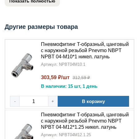
Показать полностью
NPT
, обеспечивая надежное трехстороннее
соединение. Изготовленный из
никелированной
латуни
, этот
тройник
отличается высокой
коррозионной стойкостью и длительным сроком
Другие размеры товара
службы.
Пневмофитинг T-образный, цанговый
Ключевые преимущества:
с наружной резьбой Pnevmo NBPT
NPBT 04-M10*1 никел. латунь
Надежное соединение
:
Пневмофитинг T-
образный тройник
Артикул: NPBT04M10.1
обеспечивает герметичность
благодаря
цанговому механизму
и
наружной
303,59 ₽/шт
312,59 ₽
резьбе NPT
В наличии: 15 шт, 1 день
Долговечность
:
Никелированная
латунь
гарантирует устойчивость к коррозии и
В корзину
-
+
механическим повреждениям
Пневмофитинг T-образный, цанговый
Удобство монтажа
:
Цанговая
с наружной резьбой Pnevmo NBPT
система
позволяет быстро устанавливать трубки
NPBT 04-M12*1.25 никел. латунь
без дополнительных инструментов
Артикул: NPBT04M12.1.25