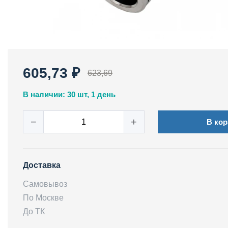
605,73 ₽
623,69
В наличии: 30 шт, 1 день
−
+
В кор
Доставка
Самовывоз
По Москве
До ТК