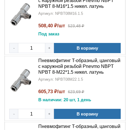
с наружной резьбой Pnevmo NBPT
NPBT 8-M16*1.5 никел. латунь
Артикул: NPBT08M16.1.5
508,40 ₽/шт
523,48 ₽
Под заказ
В корзину
-
+
Пневмофитинг T-образный, цанговый
с наружной резьбой Pnevmo NBPT
NPBT 8-M22*1.5 никел. латунь
Артикул: NPBT08M22.1.5
605,73 ₽/шт
623,69 ₽
В наличии: 20 шт, 1 день
В корзину
-
+
Пневмофитинг T-образный, цанговый