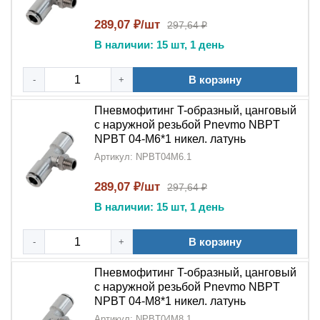
В станочном оборудовании и технологических
установках
289,07 ₽/шт
297,64 ₽
В наличии: 15 шт, 1 день
5 причин выбрать NPBT:
Качество материалов
:
Никелированная
В корзину
-
+
латунь
обеспечивает длительную эксплуатацию
Пневмофитинг T-образный, цанговый
Функциональность
:
T-образная
с наружной резьбой Pnevmo NBPT
конструкция
оптимальна для разветвления
NPBT 04-M6*1 никел. латунь
магистралей
Артикул: NPBT04M6.1
Простота обслуживания
:
Цанговый
289,07 ₽/шт
297,64 ₽
механизм
упрощает замену трубок
В наличии: 15 шт, 1 день
Герметичность
:
Наружная резьба
В корзину
-
+
NPT
гарантирует надежное соединение
Пневмофитинг T-образный, цанговый
Широкая совместимость
: Подходит для
с наружной резьбой Pnevmo NBPT
большинства промышленных стандартов
NPBT 04-M8*1 никел. латунь
Артикул: NPBT04M8.1