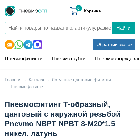
0
Корзина
Найти
Обратный звонок
Пневмофитинги
Пневмотрубки
Пневмооборудова
Главная
Каталог
Латунные цанговые фитинги
Пневмофитинги
Пневмофитинг T-образный,
цанговый с наружной резьбой
Pnevmo NBPT NPBT 8-M20*1.5
никел. латунь