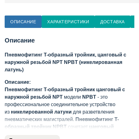
ОПИСАНИЕ
ХАРАКТЕРИСТИКИ
ДОСТАВКА
О
Описание
Пневмофитинг T-образный тройник, цанговый с
наружной резьбой NPT NPBT (никелированная
латунь)
Описание:
Пневмофитинг T-образный тройник цанговый с
наружной резьбой NPT
модели
NPBT
- это
профессиональное соединительное устройство
из
никелированной латуни
для разветвления
пневматических магистралей.
Пневмофитинг T-
образный тройник NPBT
сочетает
цанговый
механизм
крепления трубок с
наружной резьбой