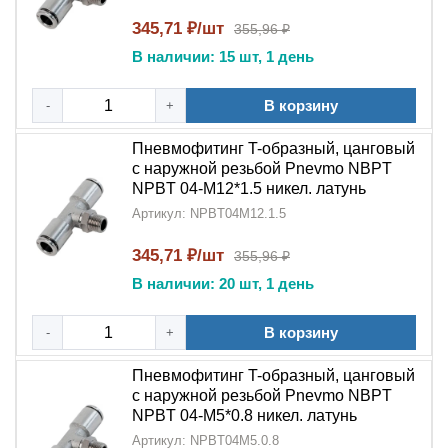
Универсальность
:
T-образная
345,71 ₽/шт
355,96 ₽
конструкция
подходит для различных
В наличии: 15 шт, 1 день
конфигураций трубопроводов
В корзину
-
+
Прочность
: Выдерживает высокое рабочее
давление в системах
Пневмофитинг T-образный, цанговый
с наружной резьбой Pnevmo NBPT
Области применения:
NPBT 04-M12*1.5 никел. латунь
Пневмофитинг T-образный тройник цанговый с
Артикул: NPBT04M12.1.5
наружной резьбой NPT NPBT
применяется:
345,71 ₽/шт
355,96 ₽
В промышленных
пневматических системах
и
В наличии: 20 шт, 1 день
автоматизированных линиях
В компрессорном оборудовании
В корзину
-
+
В системах распределения сжатого воздуха
Пневмофитинг T-образный, цанговый
с наружной резьбой Pnevmo NBPT
В пневмоавтоматике и управляющих системах
NPBT 04-M5*0.8 никел. латунь
Артикул: NPBT04M5.0.8