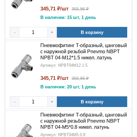
Универсальность
:
T-образная
345,71 ₽/шт
355,96 ₽
конструкция
подходит для различных
В наличии: 15 шт, 1 день
конфигураций трубопроводов
В корзину
-
+
Прочность
: Выдерживает высокое рабочее
давление в системах
Пневмофитинг T-образный, цанговый
с наружной резьбой Pnevmo NBPT
Области применения:
NPBT 04-M12*1.5 никел. латунь
Пневмофитинг T-образный тройник цанговый с
Артикул: NPBT04M12.1.5
наружной резьбой NPT NPBT
применяется:
345,71 ₽/шт
355,96 ₽
В промышленных
пневматических системах
и
В наличии: 20 шт, 1 день
автоматизированных линиях
В компрессорном оборудовании
В корзину
-
+
В системах распределения сжатого воздуха
Пневмофитинг T-образный, цанговый
с наружной резьбой Pnevmo NBPT
В пневмоавтоматике и управляющих системах
NPBT 04-M5*0.8 никел. латунь
Артикул: NPBT04M5.0.8