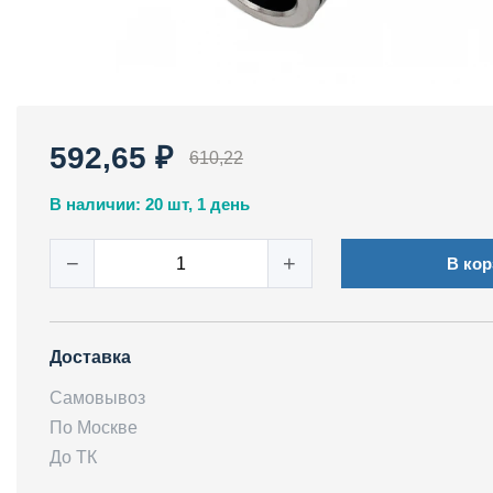
592,65 ₽
610,22
В наличии: 20 шт, 1 день
−
+
В кор
Доставка
Самовывоз
По Москве
До ТК