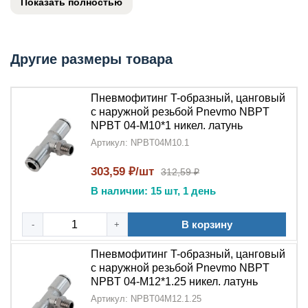
Показать полностью
NPT
, обеспечивая надежное трехстороннее
соединение. Изготовленный из
никелированной
латуни
, этот
тройник
отличается высокой
коррозионной стойкостью и длительным сроком
Другие размеры товара
службы.
Пневмофитинг T-образный, цанговый
Ключевые преимущества:
с наружной резьбой Pnevmo NBPT
NPBT 04-M10*1 никел. латунь
Надежное соединение
:
Пневмофитинг T-
образный тройник
Артикул: NPBT04M10.1
обеспечивает герметичность
благодаря
цанговому механизму
и
наружной
303,59 ₽/шт
312,59 ₽
резьбе NPT
В наличии: 15 шт, 1 день
Долговечность
:
Никелированная
латунь
гарантирует устойчивость к коррозии и
В корзину
-
+
механическим повреждениям
Пневмофитинг T-образный, цанговый
Удобство монтажа
:
Цанговая
с наружной резьбой Pnevmo NBPT
система
позволяет быстро устанавливать трубки
NPBT 04-M12*1.25 никел. латунь
без дополнительных инструментов
Артикул: NPBT04M12.1.25