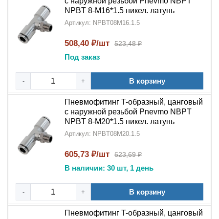
с наружной резьбой Pnevmo NBPT
NPBT 8-M16*1.5 никел. латунь
Артикул: NPBT08M16.1.5
508,40 ₽/шт
523,48 ₽
Под заказ
В корзину
-
+
Пневмофитинг T-образный, цанговый
с наружной резьбой Pnevmo NBPT
NPBT 8-M20*1.5 никел. латунь
Артикул: NPBT08M20.1.5
605,73 ₽/шт
623,69 ₽
В наличии: 30 шт, 1 день
В корзину
-
+
Пневмофитинг T-образный, цанговый