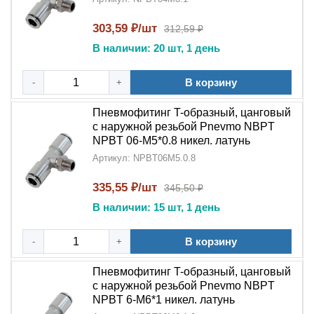
Пневмофитинг T-образный тройник цанговый с
наружной резьбой NPT NPBT
- это
303,59 ₽/шт
312,59 ₽
профессиональное решение для создания надежных
В наличии: 20 шт, 1 день
разветвлений в пневматических системах. Благодаря
сочетанию
цангового механизма
,
наружной резьбы
В корзину
-
+
NPT
и
никелированного латунного корпуса
,
этот
тройник
обеспечивает простой монтаж и
Пневмофитинг T-образный, цанговый
долговечную работу оборудования.
с наружной резьбой Pnevmo NBPT
NPBT 06-M5*0.8 никел. латунь
Артикул: NPBT06M5.0.8
335,55 ₽/шт
345,50 ₽
В наличии: 15 шт, 1 день
В корзину
-
+
Пневмофитинг T-образный, цанговый
с наружной резьбой Pnevmo NBPT
NPBT 6-M6*1 никел. латунь