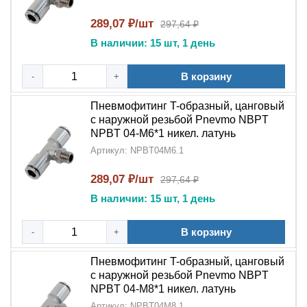
В станочном оборудовании и технологических
установках
289,07 ₽/шт
297,64 ₽
В наличии: 15 шт, 1 день
5 причин выбрать NPBT:
Качество материалов
:
Никелированная
В корзину
-
+
латунь
обеспечивает длительную эксплуатацию
Пневмофитинг T-образный, цанговый
Функциональность
:
T-образная
с наружной резьбой Pnevmo NBPT
конструкция
оптимальна для разветвления
NPBT 04-M6*1 никел. латунь
магистралей
Артикул: NPBT04M6.1
Простота обслуживания
:
Цанговый
289,07 ₽/шт
297,64 ₽
механизм
упрощает замену трубок
В наличии: 15 шт, 1 день
Герметичность
:
Наружная резьба
В корзину
-
+
NPT
гарантирует надежное соединение
Пневмофитинг T-образный, цанговый
Широкая совместимость
: Подходит для
с наружной резьбой Pnevmo NBPT
большинства промышленных стандартов
NPBT 04-M8*1 никел. латунь
Артикул: NPBT04M8.1