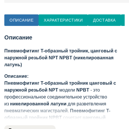
ОПИСАНИЕ
ХАРАКТЕРИСТИКИ
ДОСТАВКА
О
Описание
Пневмофитинг T-образный тройник, цанговый с
наружной резьбой NPT NPBT (никелированная
латунь)
Описание:
Пневмофитинг T-образный тройник цанговый с
наружной резьбой NPT
модели
NPBT
- это
профессиональное соединительное устройство
из
никелированной латуни
для разветвления
пневматических магистралей.
Пневмофитинг T-
образный тройник NPBT
сочетает
цанговый
механизм
крепления трубок с
наружной резьбой