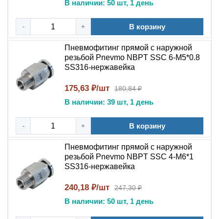
Пищевых производств
В наличии: 50 шт, 1 день
Химических заводов
В корзину
-
+
Фармацевтических компаний
Пневмофитинг прямой с наружной
резьбой Pnevmo NBPT SSC 6-М5*0.8
Производителей оборудования
SS316-нержавейка
Пневмофитинг цанговый прямой NBPT PC
175,63 ₽/шт
180,84 ₽
SS316
сочетает:
В наличии: 39 шт, 1 день
Надежность
цангового соединения
В корзину
-
+
Преимущества
наружной резьбы
Пневмофитинг прямой с наружной
Качество
нержавеющей стали
резьбой Pnevmo NBPT SSC 4-М6*1
SS316-нержавейка
Репутацию бренда
NBPT
240,18 ₽/шт
247,30 ₽
Долгий срок службы
В наличии: 50 шт, 1 день
Выбирайте
пневмофитинг цанговый прямой PC