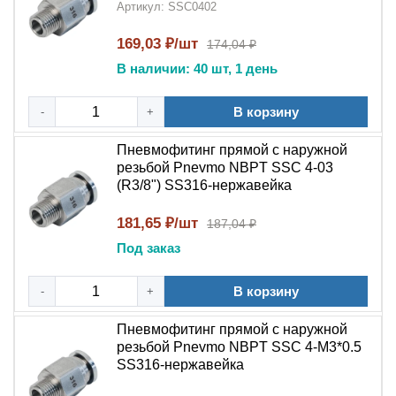
Артикул: SSC0402
Продукция
NBPT
из
нержавеющей
стали
сохраняет свойства при экстремальных
169,03 ₽/шт
174,04 ₽
температурах
В наличии: 40 шт, 1 день
Гигиеничность
: Идеален для пищевой,
В корзину
-
+
фармацевтической и химической
промышленности
Пневмофитинг прямой с наружной
резьбой Pnevmo NBPT SSC 4-03
Области применения:
(R3/8") SS316-нержавейка
Пневмофитинг цанговый прямой с наружной
резьбой NBPT PC SS316
применяется:
181,65 ₽/шт
187,04 ₽
Под заказ
В промышленных пневматических системах
высокого давления
В корзину
-
+
В компрессорном оборудовании и
Пневмофитинг прямой с наружной
пневмоавтоматике
резьбой Pnevmo NBPT SSC 4-М3*0.5
SS316-нержавейка
В пищевом и фармацевтическом производстве