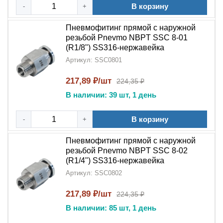
SS316
для ответственных соединений в
В корзину
-
+
промышленных пневмосистемах!
Пневмофитинг прямой с наружной
резьбой Pnevmo NBPT SSC 8-01
(R1/8") SS316-нержавейка
Артикул: SSC0801
217,89 ₽/шт
224,35 ₽
В наличии: 39 шт, 1 день
В корзину
-
+
Пневмофитинг прямой с наружной
резьбой Pnevmo NBPT SSC 8-02
(R1/4") SS316-нержавейка
Артикул: SSC0802
217,89 ₽/шт
224,35 ₽
В наличии: 85 шт, 1 день