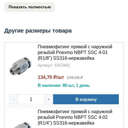
герметичное соединение. Изготовленный
Показать полностью
из
нержавеющей стали SS316
,
этот
фитинг
отличается повышенной стойкостью к
коррозии и исключительной долговечностью.
Другие размеры товара
Ключевые преимущества:
Надежное соединение
:
Пневмофитинг
Пневмофитинг прямой с наружной
цанговый прямой
обеспечивает идеальную
резьбой Pnevmo NBPT SSC 4-01
(R1/8") SS316-нержавейка
герметизацию благодаря
цанговому
механизму
Артикул: SSC0401
и
наружной резьбе
Коррозионная стойкость
134,70 ₽/шт
:
Нержавеющая сталь
138,69 ₽
SS316
гарантирует защиту от ржавчины и
В наличии: 80 шт, 1 день
агрессивных сред
В корзину
-
+
Быстрый монтаж
:
Цанговая система
позволяет
устанавливать трубки без специальных
Пневмофитинг прямой с наружной
инструментов
резьбой Pnevmo NBPT SSC 4-02
(R1/4") SS316-нержавейка
Долговечность
: