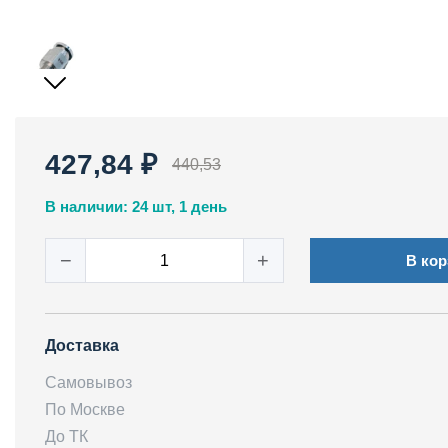
427,84 ₽
440,53
В наличии: 24 шт, 1 день
−
+
В кор
Доставка
Самовывоз
По Москве
До ТК