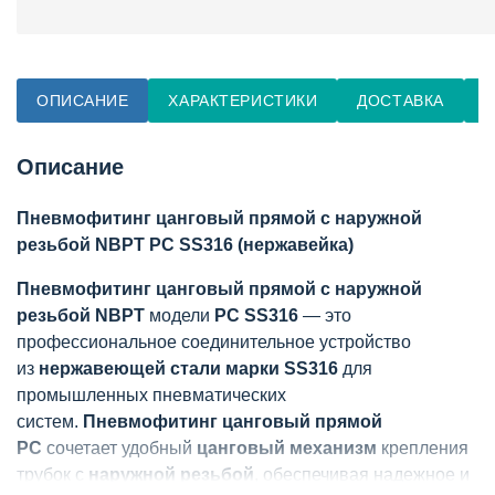
ОПИСАНИЕ
ХАРАКТЕРИСТИКИ
ДОСТАВКА
О
Описание
Пневмофитинг цанговый прямой с наружной
резьбой NBPT PC SS316 (нержавейка)
Пневмофитинг цанговый прямой с наружной
резьбой NBPT
модели
PC SS316
— это
профессиональное соединительное устройство
из
нержавеющей стали марки SS316
для
промышленных пневматических
систем.
Пневмофитинг цанговый прямой
PC
сочетает удобный
цанговый механизм
крепления
трубок с
наружной резьбой
, обеспечивая надежное и