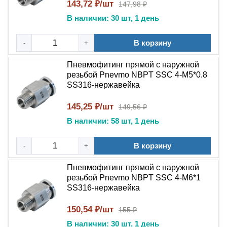
В химической и нефтегазовой промышленности
143,72 ₽/шт
147,98 ₽
В наличии: 30 шт, 1 день
В системах с особыми требованиями к чистоте
В корзину
5 причин выбрать PC SS316:
-
+
Качество бренда NBPT
— гарантия надежности
Пневмофитинг прямой с наружной
резьбой Pnevmo NBPT SSC 4-М5*0.8
Премиальный материал
:
нержавеющая сталь
SS316-нержавейка
SS316
145,25 ₽/шт
149,56 ₽
Удобство цангового соединения
для быстрого
В наличии: 58 шт, 1 день
монтажа
В корзину
-
+
Универсальность
благодаря
наружной резьбе
Пневмофитинг прямой с наружной
Соответствие международным
резьбой Pnevmo NBPT SSC 4-М6*1
стандартам
качества
SS316-нержавейка
Пневмофитинг цанговый прямой с наружной
150,54 ₽/шт
155 ₽
резьбой NBPT PC SS316
— это профессиональное
В наличии: 30 шт, 1 день
решение для: