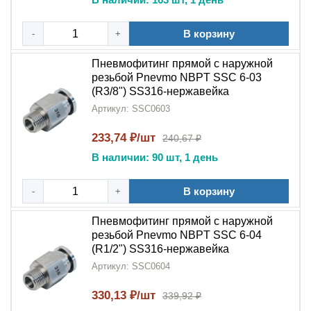
Проверку геометрии резьбы
В корзину
-
+
Тестирование
цангового механизма
Пневмофитинг прямой с наружной
Контроль герметичности под давлением
резьбой Pnevmo NBPT SSC 6-03
(R3/8") SS316-нержавейка
Визуальный контроль качества обработки
Артикул: SSC0603
Монтажные рекомендации:
233,74 ₽/шт
240,67 ₽
Подберите трубку соответствующего диаметра
В наличии: 90 шт, 1 день
Вставьте трубку в
цанговый механизм
до упора
В корзину
-
+
Проверьте надежность фиксации соединения
Пневмофитинг прямой с наружной
Для демонтажа нажмите на цанговое кольцо
резьбой Pnevmo NBPT SSC 6-04
(R1/2") SS316-нержавейка
Идеальный выбор для:
Артикул: SSC0604
Промышленных предприятий
330,13 ₽/шт
339,92 ₽