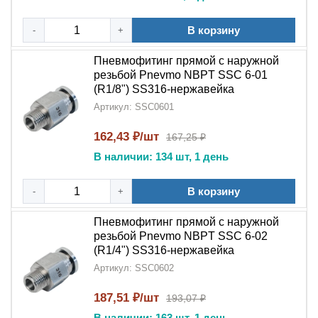
Создания надежных соединений в агрессивных
В корзину
-
+
средах
Пневмофитинг прямой с наружной
Организации пневмолиний с высокими
резьбой Pnevmo NBPT SSC 6-01
требованиями к гигиене
(R1/8") SS316-нержавейка
Артикул: SSC0601
Монтажа в условиях повышенной влажности
162,43 ₽/шт
167,25 ₽
Долговечных промышленных систем
В наличии: 134 шт, 1 день
Ответственных применений с особыми условиями
В корзину
эксплуатации
-
+
Гарантия качества:
Пневмофитинг прямой с наружной
резьбой Pnevmo NBPT SSC 6-02
Каждый
пневмофитинг цанговый прямой PC
(R1/4") SS316-нержавейка
SS316
проходит:
Артикул: SSC0602
Контроль материала (
нержавеющая сталь
187,51 ₽/шт
193,07 ₽
SS316
)
В наличии: 163 шт, 1 день