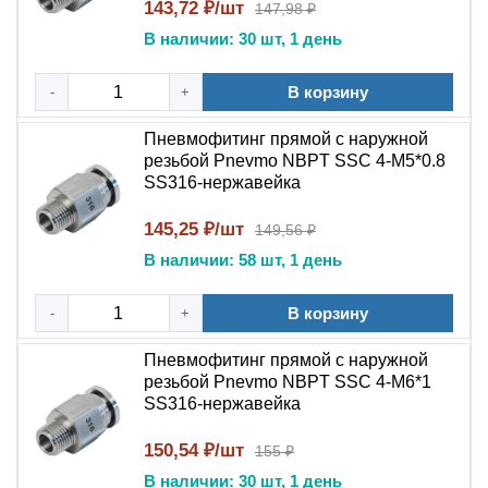
В химической и нефтегазовой промышленности
143,72 ₽/шт
147,98 ₽
В наличии: 30 шт, 1 день
В системах с особыми требованиями к чистоте
В корзину
5 причин выбрать PC SS316:
-
+
Качество бренда NBPT
— гарантия надежности
Пневмофитинг прямой с наружной
резьбой Pnevmo NBPT SSC 4-М5*0.8
Премиальный материал
:
нержавеющая сталь
SS316-нержавейка
SS316
145,25 ₽/шт
149,56 ₽
Удобство цангового соединения
для быстрого
В наличии: 58 шт, 1 день
монтажа
В корзину
-
+
Универсальность
благодаря
наружной резьбе
Пневмофитинг прямой с наружной
Соответствие международным
резьбой Pnevmo NBPT SSC 4-М6*1
стандартам
качества
SS316-нержавейка
Пневмофитинг цанговый прямой с наружной
150,54 ₽/шт
155 ₽
резьбой NBPT PC SS316
— это профессиональное
В наличии: 30 шт, 1 день
решение для: