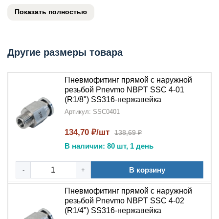
герметичное соединение. Изготовленный
Показать полностью
из
нержавеющей стали SS316
,
этот
фитинг
отличается повышенной стойкостью к
коррозии и исключительной долговечностью.
Другие размеры товара
Ключевые преимущества:
Надежное соединение
:
Пневмофитинг
Пневмофитинг прямой с наружной
цанговый прямой
обеспечивает идеальную
резьбой Pnevmo NBPT SSC 4-01
(R1/8") SS316-нержавейка
герметизацию благодаря
цанговому
механизму
Артикул: SSC0401
и
наружной резьбе
Коррозионная стойкость
134,70 ₽/шт
:
Нержавеющая сталь
138,69 ₽
SS316
гарантирует защиту от ржавчины и
В наличии: 80 шт, 1 день
агрессивных сред
В корзину
-
+
Быстрый монтаж
:
Цанговая система
позволяет
устанавливать трубки без специальных
Пневмофитинг прямой с наружной
инструментов
резьбой Pnevmo NBPT SSC 4-02
(R1/4") SS316-нержавейка
Долговечность
: