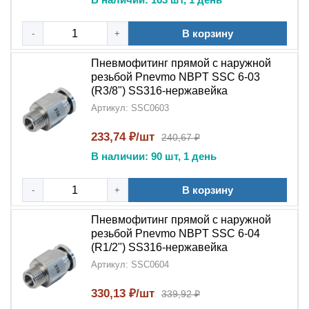
Проверку геометрии резьбы
В корзину
-
+
Тестирование
цангового механизма
Пневмофитинг прямой с наружной
Контроль герметичности под давлением
резьбой Pnevmo NBPT SSC 6-03
(R3/8") SS316-нержавейка
Визуальный контроль качества обработки
Артикул: SSC0603
Монтажные рекомендации:
233,74 ₽/шт
240,67 ₽
Подберите трубку соответствующего диаметра
В наличии: 90 шт, 1 день
Вставьте трубку в
цанговый механизм
до упора
В корзину
-
+
Проверьте надежность фиксации соединения
Пневмофитинг прямой с наружной
Для демонтажа нажмите на цанговое кольцо
резьбой Pnevmo NBPT SSC 6-04
(R1/2") SS316-нержавейка
Идеальный выбор для:
Артикул: SSC0604
Промышленных предприятий
330,13 ₽/шт
339,92 ₽