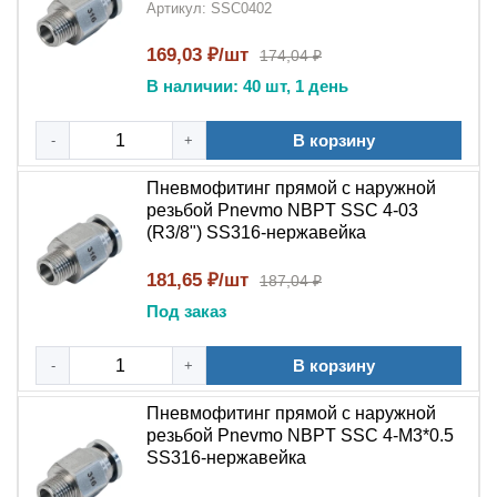
Артикул: SSC0402
Продукция
NBPT
из
нержавеющей
стали
сохраняет свойства при экстремальных
169,03 ₽/шт
174,04 ₽
температурах
В наличии: 40 шт, 1 день
Гигиеничность
: Идеален для пищевой,
В корзину
-
+
фармацевтической и химической
промышленности
Пневмофитинг прямой с наружной
резьбой Pnevmo NBPT SSC 4-03
Области применения:
(R3/8") SS316-нержавейка
Пневмофитинг цанговый прямой с наружной
резьбой NBPT PC SS316
применяется:
181,65 ₽/шт
187,04 ₽
Под заказ
В промышленных пневматических системах
высокого давления
В корзину
-
+
В компрессорном оборудовании и
Пневмофитинг прямой с наружной
пневмоавтоматике
резьбой Pnevmo NBPT SSC 4-М3*0.5
SS316-нержавейка
В пищевом и фармацевтическом производстве