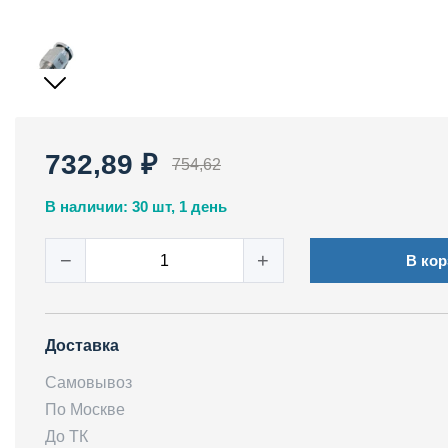
732,89 ₽
754,62
В наличии: 30 шт, 1 день
−
+
В кор
Доставка
Самовывоз
По Москве
До ТК