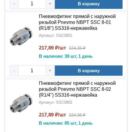
SS316
для ответственных соединений в
В корзину
-
+
промышленных пневмосистемах!
Пневмофитинг прямой с наружной
резьбой Pnevmo NBPT SSC 8-01
(R1/8") SS316-нержавейка
Артикул: SSC0801
217,89 ₽/шт
224,35 ₽
В наличии: 39 шт, 1 день
В корзину
-
+
Пневмофитинг прямой с наружной
резьбой Pnevmo NBPT SSC 8-02
(R1/4") SS316-нержавейка
Артикул: SSC0802
217,89 ₽/шт
224,35 ₽
В наличии: 85 шт, 1 день