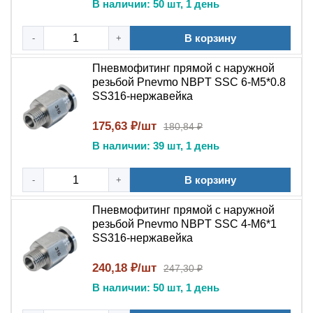
Пищевых производств
В наличии: 50 шт, 1 день
Химических заводов
В корзину
-
+
Фармацевтических компаний
Пневмофитинг прямой с наружной
резьбой Pnevmo NBPT SSC 6-М5*0.8
Производителей оборудования
SS316-нержавейка
Пневмофитинг цанговый прямой NBPT PC
175,63 ₽/шт
180,84 ₽
SS316
сочетает:
В наличии: 39 шт, 1 день
Надежность
цангового соединения
В корзину
-
+
Преимущества
наружной резьбы
Пневмофитинг прямой с наружной
Качество
нержавеющей стали
резьбой Pnevmo NBPT SSC 4-М6*1
SS316-нержавейка
Репутацию бренда
NBPT
240,18 ₽/шт
247,30 ₽
Долгий срок службы
В наличии: 50 шт, 1 день
Выбирайте
пневмофитинг цанговый прямой PC