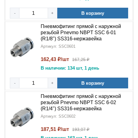
Создания надежных соединений в агрессивных
В корзину
-
+
средах
Пневмофитинг прямой с наружной
Организации пневмолиний с высокими
резьбой Pnevmo NBPT SSC 6-01
требованиями к гигиене
(R1/8") SS316-нержавейка
Артикул: SSC0601
Монтажа в условиях повышенной влажности
162,43 ₽/шт
167,25 ₽
Долговечных промышленных систем
В наличии: 134 шт, 1 день
Ответственных применений с особыми условиями
В корзину
эксплуатации
-
+
Гарантия качества:
Пневмофитинг прямой с наружной
резьбой Pnevmo NBPT SSC 6-02
Каждый
пневмофитинг цанговый прямой PC
(R1/4") SS316-нержавейка
SS316
проходит:
Артикул: SSC0602
Контроль материала (
нержавеющая сталь
187,51 ₽/шт
193,07 ₽
SS316
)
В наличии: 163 шт, 1 день