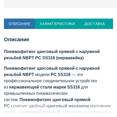
ОПИСАНИЕ
ХАРАКТЕРИСТИКИ
ДОСТАВКА
О
Описание
Пневмофитинг цанговый прямой с наружной
резьбой NBPT PC SS316 (нержавейка)
Пневмофитинг цанговый прямой с наружной
резьбой NBPT
модели
PC SS316
— это
профессиональное соединительное устройство
из
нержавеющей стали марки SS316
для
промышленных пневматических
систем.
Пневмофитинг цанговый прямой
PC
сочетает удобный
цанговый механизм
крепления
трубок с
наружной резьбой
, обеспечивая надежное и