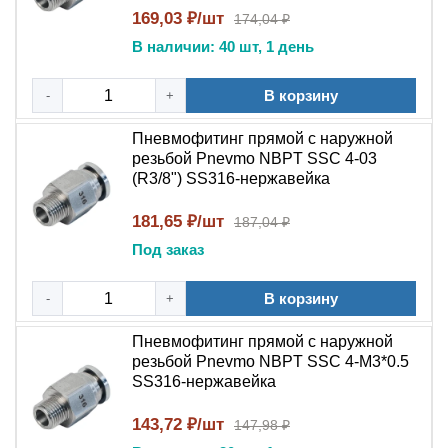
стали
сохраняет свойства при экстремальных
169,03 ₽/шт
174,04 ₽
температурах
В наличии: 40 шт, 1 день
Гигиеничность
: Идеален для пищевой,
В корзину
-
+
фармацевтической и химической
промышленности
Пневмофитинг прямой с наружной
резьбой Pnevmo NBPT SSC 4-03
Области применения:
(R3/8") SS316-нержавейка
Пневмофитинг цанговый прямой с наружной
резьбой NBPT PC SS316
применяется:
181,65 ₽/шт
187,04 ₽
Под заказ
В промышленных пневматических системах
высокого давления
В корзину
-
+
В компрессорном оборудовании и
Пневмофитинг прямой с наружной
пневмоавтоматике
резьбой Pnevmo NBPT SSC 4-М3*0.5
SS316-нержавейка
В пищевом и фармацевтическом производстве
В химической и нефтегазовой промышленности
143,72 ₽/шт
147,98 ₽