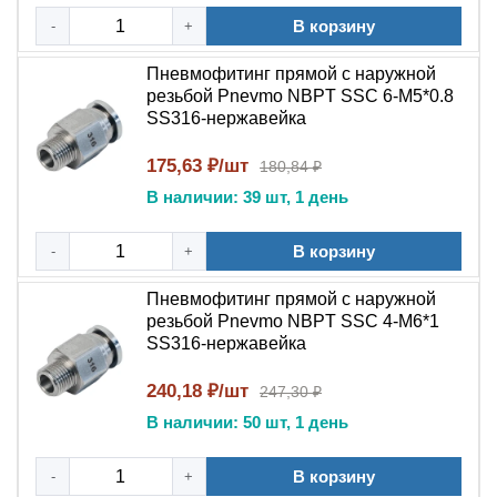
Химических заводов
В корзину
-
+
Фармацевтических компаний
Пневмофитинг прямой с наружной
резьбой Pnevmo NBPT SSC 6-М5*0.8
Производителей оборудования
SS316-нержавейка
Пневмофитинг цанговый прямой NBPT PC
175,63 ₽/шт
180,84 ₽
SS316
сочетает:
В наличии: 39 шт, 1 день
Надежность
цангового соединения
В корзину
-
+
Преимущества
наружной резьбы
Пневмофитинг прямой с наружной
Качество
нержавеющей стали
резьбой Pnevmo NBPT SSC 4-М6*1
SS316-нержавейка
Репутацию бренда
NBPT
240,18 ₽/шт
247,30 ₽
Долгий срок службы
В наличии: 50 шт, 1 день
Выбирайте
пневмофитинг цанговый прямой PC
SS316
для ответственных соединений в
В корзину
-
+
промышленных пневмосистемах!