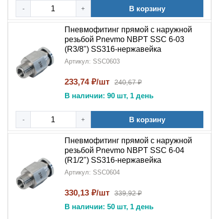
В корзину
-
+
Тестирование
цангового механизма
Пневмофитинг прямой с наружной
Контроль герметичности под давлением
резьбой Pnevmo NBPT SSC 6-03
(R3/8") SS316-нержавейка
Визуальный контроль качества обработки
Артикул: SSC0603
Монтажные рекомендации:
233,74 ₽/шт
240,67 ₽
Подберите трубку соответствующего диаметра
В наличии: 90 шт, 1 день
Вставьте трубку в
цанговый механизм
до упора
В корзину
-
+
Проверьте надежность фиксации соединения
Пневмофитинг прямой с наружной
Для демонтажа нажмите на цанговое кольцо
резьбой Pnevmo NBPT SSC 6-04
(R1/2") SS316-нержавейка
Идеальный выбор для:
Артикул: SSC0604
Промышленных предприятий
330,13 ₽/шт
339,92 ₽
Пищевых производств
В наличии: 50 шт, 1 день