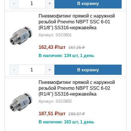
Создания надежных соединений в агрессивных
В корзину
-
+
средах
Пневмофитинг прямой с наружной
Организации пневмолиний с высокими
резьбой Pnevmo NBPT SSC 6-01
требованиями к гигиене
(R1/8") SS316-нержавейка
Артикул: SSC0601
Монтажа в условиях повышенной влажности
162,43 ₽/шт
167,25 ₽
Долговечных промышленных систем
В наличии: 134 шт, 1 день
Ответственных применений с особыми условиями
В корзину
эксплуатации
-
+
Гарантия качества:
Пневмофитинг прямой с наружной
резьбой Pnevmo NBPT SSC 6-02
Каждый
пневмофитинг цанговый прямой PC
(R1/4") SS316-нержавейка
SS316
проходит:
Артикул: SSC0602
Контроль материала (
нержавеющая сталь
187,51 ₽/шт
193,07 ₽
SS316
)
В наличии: 163 шт, 1 день
Проверку геометрии резьбы