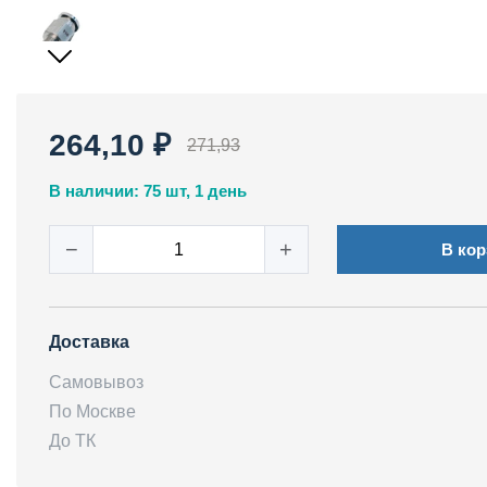
264,10 ₽
271,93
В наличии: 75 шт, 1 день
−
+
В кор
Доставка
Самовывоз
По Москве
До ТК