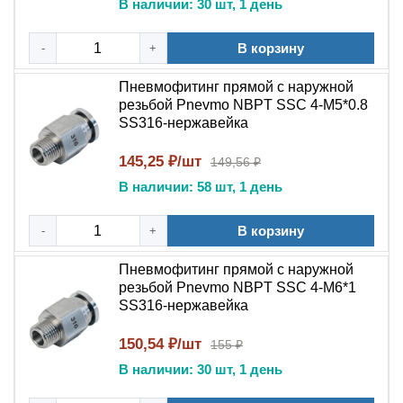
В наличии: 30 шт, 1 день
В системах с особыми требованиями к чистоте
В корзину
5 причин выбрать PC SS316:
-
+
Качество бренда NBPT
— гарантия надежности
Пневмофитинг прямой с наружной
резьбой Pnevmo NBPT SSC 4-М5*0.8
Премиальный материал
:
нержавеющая сталь
SS316-нержавейка
SS316
145,25 ₽/шт
149,56 ₽
Удобство цангового соединения
для быстрого
В наличии: 58 шт, 1 день
монтажа
В корзину
-
+
Универсальность
благодаря
наружной резьбе
Пневмофитинг прямой с наружной
Соответствие международным
резьбой Pnevmo NBPT SSC 4-М6*1
стандартам
качества
SS316-нержавейка
Пневмофитинг цанговый прямой с наружной
150,54 ₽/шт
155 ₽
резьбой NBPT PC SS316
— это профессиональное
В наличии: 30 шт, 1 день
решение для: