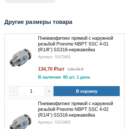
этот
фитинг
отличается повышенной стойкостью к
коррозии и исключительной долговечностью.
Другие размеры товара
Ключевые преимущества:
Надежное соединение
:
Пневмофитинг
Пневмофитинг прямой с наружной
цанговый прямой
обеспечивает идеальную
резьбой Pnevmo NBPT SSC 4-01
(R1/8") SS316-нержавейка
герметизацию благодаря
цанговому
механизму
Артикул: SSC0401
и
наружной резьбе
Коррозионная стойкость
134,70 ₽/шт
:
Нержавеющая сталь
138,69 ₽
SS316
гарантирует защиту от ржавчины и
В наличии: 80 шт, 1 день
агрессивных сред
В корзину
-
+
Быстрый монтаж
:
Цанговая система
позволяет
устанавливать трубки без специальных
Пневмофитинг прямой с наружной
инструментов
резьбой Pnevmo NBPT SSC 4-02
(R1/4") SS316-нержавейка
Долговечность
:
Артикул: SSC0402
Продукция
NBPT
из
нержавеющей