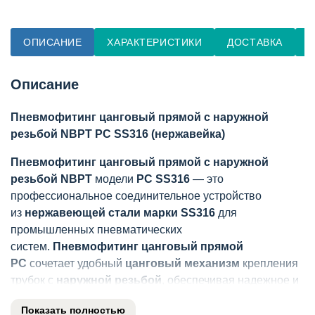
ОПИСАНИЕ
ХАРАКТЕРИСТИКИ
ДОСТАВКА
О
Описание
Пневмофитинг цанговый прямой с наружной
резьбой NBPT PC SS316 (нержавейка)
Пневмофитинг цанговый прямой с наружной
резьбой NBPT
модели
PC SS316
— это
профессиональное соединительное устройство
из
нержавеющей стали марки SS316
для
промышленных пневматических
систем.
Пневмофитинг цанговый прямой
PC
сочетает удобный
цанговый механизм
крепления
трубок с
наружной резьбой
, обеспечивая надежное и
герметичное соединение. Изготовленный
Показать полностью
из
нержавеющей стали SS316
,