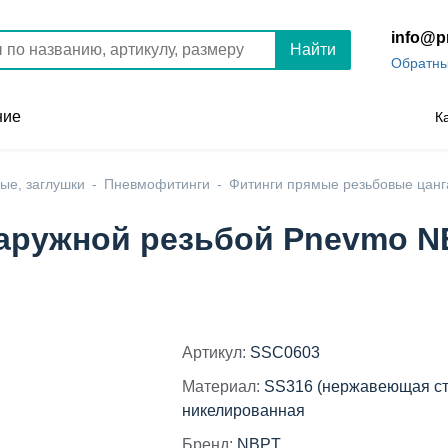
info@p
Найти
Обратны
ние
К
ые, заглушки
Пневмофитинги
Фитинги прямые резьбовые цанг
ружной резьбой Pnevmo NBP
Артикул:
SSC0603
Материал:
SS316 (нержавеющая ст
никелированная
Бренд:
NBPT