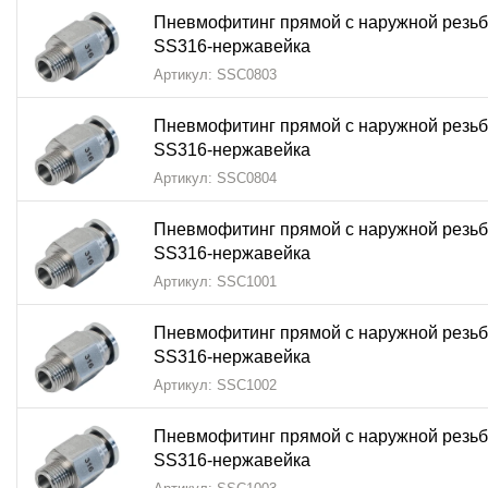
Промышленных предприятий
Пневмофитинг прямой с наружной резьб
SS316-нержавейка
Пищевых производств
Артикул: SSC0803
Химических заводов
Пневмофитинг прямой с наружной резьб
Фармацевтических компаний
SS316-нержавейка
Артикул: SSC0804
Производителей оборудования
Пневмофитинг цанговый прямой NBPT PC SS316
соче
Пневмофитинг прямой с наружной резьб
SS316-нержавейка
Надежность
цангового соединения
Артикул: SSC1001
Преимущества
наружной резьбы
Пневмофитинг прямой с наружной резьб
Качество
нержавеющей стали
SS316-нержавейка
Артикул: SSC1002
Репутацию бренда
NBPT
Пневмофитинг прямой с наружной резьб
Долгий срок службы
SS316-нержавейка
Выбирайте
пневмофитинг цанговый прямой PC SS31