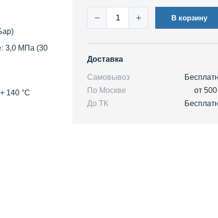
−
+
В корзину
Бар)
:
3,0 МПа (30
Доставка
Самовывоз
Бесплат
По Москве
от 500
 + 140 °C
До ТК
Бесплат