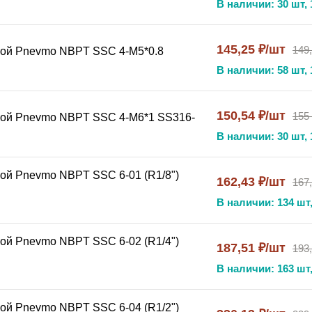
В наличии: 30 шт, 
нтажа
145,25 ₽/шт
149
бой Pnevmo NBPT SSC 4-М5*0.8
В наличии: 58 шт, 
ства
й NBPT PC SS316
— это профессиональное решение для:
150,54 ₽/шт
155
бой Pnevmo NBPT SSC 4-М6*1 SS316-
В наличии: 30 шт, 
дах
 к гигиене
ой Pnevmo NBPT SSC 6-01 (R1/8")
162,43 ₽/шт
167
В наличии: 134 шт,
ой Pnevmo NBPT SSC 6-02 (R1/4")
187,51 ₽/шт
193
ксплуатации
В наличии: 163 шт,
оходит:
ой Pnevmo NBPT SSC 6-04 (R1/2")