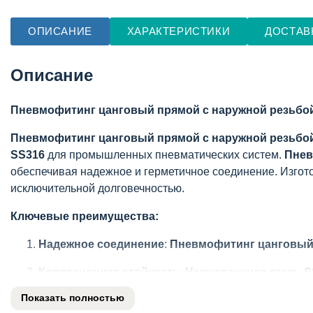
ОПИСАНИЕ
ХАРАКТЕРИСТИКИ
ДОСТАВ
Описание
Пневмофитинг цанговый прямой с наружной резьбой
Пневмофитинг цанговый прямой с наружной резьбо
SS316
для промышленных пневматических систем.
Пнев
обеспечивая надежное и герметичное соединение. Изго
исключительной долговечностью.
Ключевые преимущества:
Надежное соединение
:
Пневмофитинг цанговый
Коррозионная стойкость
:
Нержавеющая сталь S
Показать полностью
Быстрый монтаж
:
Цанговая система
позволяет у