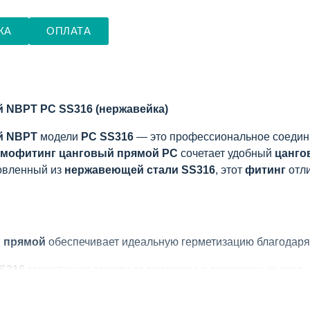
КА
ОПЛАТА
 NBPT PC SS316 (нержавейка)
й NBPT
модели
PC SS316
— это профессиональное соедини
мофитинг цанговый прямой PC
сочетает удобный
цанго
товленный из
нержавеющей стали SS316
, этот
фитинг
отли
 прямой
обеспечивает идеальную герметизацию благодар
S316
гарантирует защиту от ржавчины и агрессивных сред
станавливать трубки без специальных инструментов