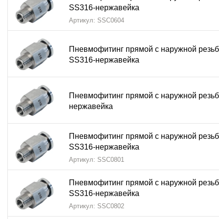
Контроль материала (
нержавеющая сталь SS316
)
SS316-нержавейка
Артикул: SSC0604
Проверку геометрии резьбы
Тестирование
цангового механизма
Пневмофитинг прямой с наружной резь
SS316-нержавейка
Контроль герметичности под давлением
Визуальный контроль качества обработки
Пневмофитинг прямой с наружной резь
Монтажные рекомендации:
нержавейка
Подберите трубку соответствующего диаметра
Пневмофитинг прямой с наружной резьб
Вставьте трубку в
цанговый механизм
до упора
SS316-нержавейка
Артикул: SSC0801
Проверьте надежность фиксации соединения
Для демонтажа нажмите на цанговое кольцо
Пневмофитинг прямой с наружной резьб
SS316-нержавейка
Идеальный выбор для:
Артикул: SSC0802