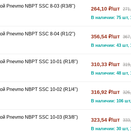
ой Pnevmo NBPT SSC 8-03 (R3/8")
264,10 ₽/шт
271
В наличии: 75 шт, 
ой Pnevmo NBPT SSC 8-04 (R1/2")
356,54 ₽/шт
367,
В наличии: 43 шт, 
тает:
ой Pnevmo NBPT SSC 10-01 (R1/8")
310,33 ₽/шт
319
В наличии: 48 шт, 
ой Pnevmo NBPT SSC 10-02 (R1/4")
316,92 ₽/шт
326
В наличии: 106 шт,
ой Pnevmo NBPT SSC 10-03 (R3/8")
323,54 ₽/шт
333
В наличии: 30 шт, 
6
для ответственных соединений в промышленных пневмос