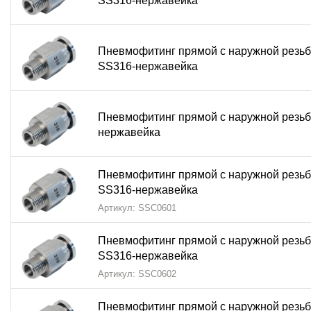
SS316-нержавейка
Удобство цангового соединения
для быстрого мо
Пневмофитинг прямой с наружной резь
Универсальность
благодаря
наружной резьбе
SS316-нержавейка
Соответствие международным стандартам
каче
Пневмофитинг цанговый прямой с наружной резьбо
Пневмофитинг прямой с наружной резь
нержавейка
Создания надежных соединений в агрессивных сре
Организации пневмолиний с высокими требованиями
Пневмофитинг прямой с наружной резьб
SS316-нержавейка
Монтажа в условиях повышенной влажности
Артикул: SSC0601
Долговечных промышленных систем
Пневмофитинг прямой с наружной резьб
Ответственных применений с особыми условиями э
SS316-нержавейка
Артикул: SSC0602
Гарантия качества:
Каждый
пневмофитинг цанговый прямой PC SS316
пр
Пневмофитинг прямой с наружной резьб