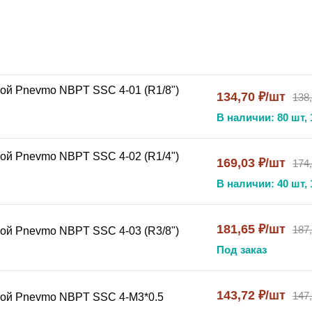
 стали
сохраняет свойства при экстремальных температу
ической и химической промышленности
й NBPT PC SS316
применяется:
ой Pnevmo NBPT SSC 4-01 (R1/8")
134,70 ₽/шт
138
го давления
В наличии: 80 шт, 
е
ой Pnevmo NBPT SSC 4-02 (R1/4")
169,03 ₽/шт
174
В наличии: 40 шт, 
181,65 ₽/шт
187
ой Pnevmo NBPT SSC 4-03 (R3/8")
Под заказ
143,72 ₽/шт
147
бой Pnevmo NBPT SSC 4-М3*0.5
S316