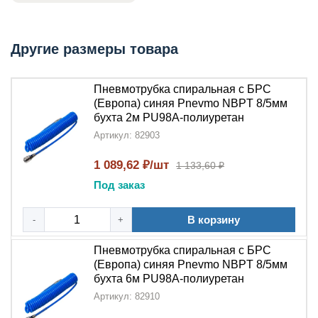
Описание пневмотрубки NBPT PU98A
Другие размеры товара
Пневмотрубка спиральная NBPT PU98A
обладает
следующими характеристиками:
Пневмотрубка спиральная с БРС
Материал: износостойкий
полиуретан
синего
(Европа) синяя Pnevmo NBPT 8/5мм
цвета
бухта 2м PU98A-полиуретан
Конструкция:
спиральная
форма для
Артикул: 82903
повышенной гибкости
1 089,62 ₽/шт
1 133,60 ₽
Оснащение:
быстроразъёмное соединение
(БРС)
для удобного монтажа
Под заказ
Благодаря
полиуретановой
основе, трубка сохраняет
В корзину
-
+
гибкость в широком температурном диапазоне и
устойчива к механическим повреждениям.
Пневмотрубка спиральная с БРС
(Европа) синяя Pnevmo NBPT 8/5мм
Применение пневмотрубки NBPT PU98A
бухта 6м PU98A-полиуретан
Артикул: 82910
Пневмотрубка спиральная с БРС NBPT PU98A