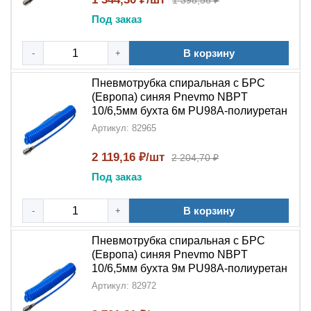
1 398,56 ₽
значительно упростить обслуживание оборудования,
Под заказ
сократить время переналадки и повысить
эффективность работы.
Спиральная
конструкция
В корзину
-
+
обеспечивает необходимую гибкость и защиту от
перегибов, что делает её идеальным выбором для
Пневмотрубка спиральная с БРС
профессионального применения в
системах
(Европа) синяя Pnevmo NBPT
подготовки воздуха
.
10/6,5мм бухта 6м PU98A-полиуретан
Артикул: 82965
2 119,16 ₽/шт
2 204,70 ₽
Под заказ
В корзину
-
+
Пневмотрубка спиральная с БРС
(Европа) синяя Pnevmo NBPT
10/6,5мм бухта 9м PU98A-полиуретан
Артикул: 82972