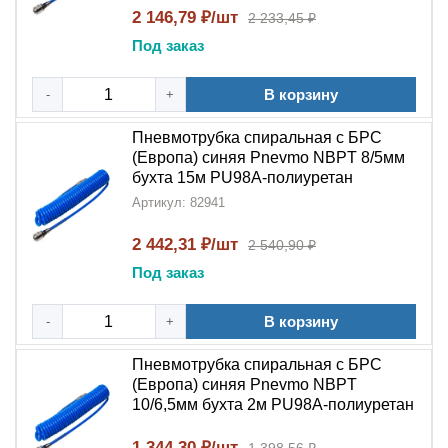
2 146,79 ₽/шт
Долговечность
–
полиуретановая
2 233,45 ₽
основа
устойчива к износу
Под заказ
Надёжность
– продукция
NBPT
произведена в
Корее
В корзину
-
+
Безопасность
– синий цвет обеспечивает
Пневмотрубка спиральная с БРС
хорошую видимость трубки
(Европа) синяя Pnevmo NBPT 8/5мм
бухта 15м PU98A-полиуретан
Почему стоит выбрать пневмотрубку
Артикул: 82941
NBPT PU98A?
2 442,31 ₽/шт
2 540,90 ₽
Пневмотрубка спиральная с БРС синяя NBPT
Под заказ
PU98A-полиуретановая
– это оптимальное решение
для современных пневмосистем. Бренд
NBPT
В корзину
-
+
гарантирует качество своей продукции, а производство
в
Корее
обеспечивает соответствие международным
Пневмотрубка спиральная с БРС
стандартам.
(Европа) синяя Pnevmo NBPT
10/6,5мм бухта 2м PU98A-полиуретан
Использование этой
полиуретановой
трубки с
быстроразъёмным соединением
позволяет
1 344,30 ₽/шт