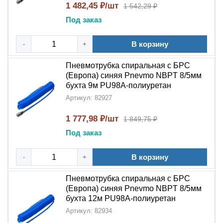
широко используется в:
1 482,45 ₽/шт
1 542,29 ₽
Под заказ
Промышленных
системах подготовки воздуха
Пневматическом инструменте и оборудовании
В корзину
-
+
Автоматизированных производственных линиях
Системах с частыми переподключениями
Пневмотрубка спиральная с БРС
оборудования
(Европа) синяя Pnevmo NBPT 8/5мм
Условиях, требующих мобильности и гибкости
бухта 9м PU98A-полиуретан
соединений
Артикул: 82927
Преимущества пневмотрубки NBPT
1 777,98 ₽/шт
1 849,75 ₽
PU98A
Под заказ
Выбирая
пневмотрубку спиральную с БРС NBPT
В корзину
-
+
PU98A
, вы получаете:
Пневмотрубка спиральная с БРС
Удобство монтажа
– благодаря
(Европа) синяя Pnevmo NBPT 8/5мм
быстроразъёмному соединению (БРС)
бухта 12м PU98A-полиуретан
Гибкость
–
спиральная
конструкция позволяет
Артикул: 82934
растягивать трубку при необходимости