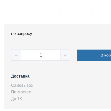
по запросу
−
+
В кор
Доставка
Самовывоз
По Москве
До ТК