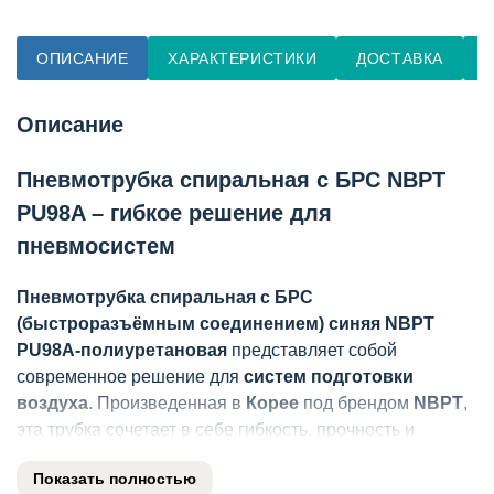
ОПИСАНИЕ
ХАРАКТЕРИСТИКИ
ДОСТАВКА
О
Описание
Пневмотрубка спиральная с БРС NBPT
PU98A – гибкое решение для
пневмосистем
Пневмотрубка спиральная с БРС
(быстроразъёмным соединением) синяя NBPT
PU98A-полиуретановая
представляет собой
современное решение для
систем подготовки
воздуха
. Произведенная в
Корее
под брендом
NBPT
,
эта трубка сочетает в себе гибкость, прочность и
удобство монтажа благодаря уникальным
Показать полностью
характеристикам полиуретана.