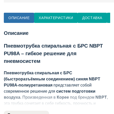
ОПИСАНИЕ
ХАРАКТЕРИСТИКИ
ДОСТАВКА
О
Описание
Пневмотрубка спиральная с БРС NBPT
PU98A – гибкое решение для
пневмосистем
Пневмотрубка спиральная с БРС
(быстроразъёмным соединением) синяя NBPT
PU98A-полиуретановая
представляет собой
современное решение для
систем подготовки
воздуха
. Произведенная в
Корее
под брендом
NBPT
,
эта трубка сочетает в себе гибкость, прочность и
удобство монтажа благодаря уникальным