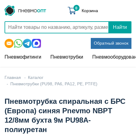
0
Корзина
Найти
Обратный звонок
Пневмофитинги
Пневмотрубки
Пневмооборудова
Главная
Каталог
Пневмотрубки (PU98, PA6, PA12, PE, PTFE)
Пневмотрубка спиральная с БРС
(Европа) синяя Pnevmo NBPT
12/8мм бухта 9м PU98A-
полиуретан