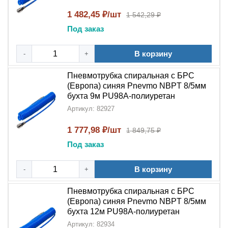
Пневмотрубка спиральная с БРС NBPT PU98A
широко используется в:
1 482,45 ₽/шт
1 542,29 ₽
Под заказ
Промышленных
системах подготовки воздуха
Пневматическом инструменте и оборудовании
В корзину
-
+
Автоматизированных производственных линиях
Системах с частыми переподключениями
Пневмотрубка спиральная с БРС
оборудования
(Европа) синяя Pnevmo NBPT 8/5мм
Условиях, требующих мобильности и гибкости
бухта 9м PU98A-полиуретан
соединений
Артикул: 82927
Преимущества пневмотрубки NBPT
1 777,98 ₽/шт
1 849,75 ₽
PU98A
Под заказ
Выбирая
пневмотрубку спиральную с БРС NBPT
В корзину
-
+
PU98A
, вы получаете:
Пневмотрубка спиральная с БРС
Удобство монтажа
– благодаря
(Европа) синяя Pnevmo NBPT 8/5мм
быстроразъёмному соединению (БРС)
бухта 12м PU98A-полиуретан
Гибкость
–
спиральная
конструкция позволяет
Артикул: 82934