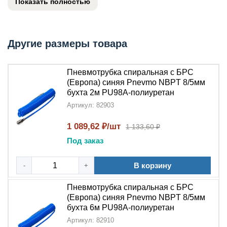
Показать полностью
характеристикам полиуретана.
Описание пневмотрубки NBPT PU98A
Другие размеры товара
Пневмотрубка спиральная NBPT PU98A
обладает
следующими характеристиками:
Пневмотрубка спиральная с БРС
Материал: износостойкий
полиуретан
синего
(Европа) синяя Pnevmo NBPT 8/5мм
цвета
бухта 2м PU98A-полиуретан
Конструкция:
спиральная
форма для
Артикул: 82903
повышенной гибкости
1 089,62 ₽/шт
1 133,60 ₽
Оснащение:
быстроразъёмное соединение
(БРС)
для удобного монтажа
Под заказ
Благодаря
полиуретановой
основе, трубка сохраняет
В корзину
-
+
гибкость в широком температурном диапазоне и
устойчива к механическим повреждениям.
Пневмотрубка спиральная с БРС
(Европа) синяя Pnevmo NBPT 8/5мм
Применение пневмотрубки NBPT PU98A
бухта 6м PU98A-полиуретан
Артикул: 82910