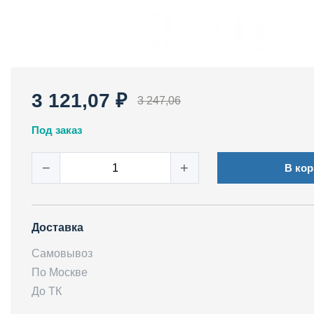
3 121,07 ₽
3 247,06
Под заказ
−
+
В кор
Доставка
Самовывоз
По Москве
До ТК