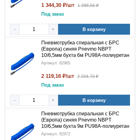
быстроразъёмным соединением
позволяет
1 344,30 ₽/шт
1 398,56 ₽
значительно упростить обслуживание оборудования,
Под заказ
сократить время переналадки и повысить
эффективность работы.
Спиральная
конструкция
В корзину
-
+
обеспечивает необходимую гибкость и защиту от
перегибов, что делает её идеальным выбором для
Пневмотрубка спиральная с БРС
профессионального применения в
системах
(Европа) синяя Pnevmo NBPT
подготовки воздуха
.
10/6,5мм бухта 6м PU98A-полиуретан
Артикул: 82965
2 119,16 ₽/шт
2 204,70 ₽
Под заказ
В корзину
-
+
Пневмотрубка спиральная с БРС
(Европа) синяя Pnevmo NBPT
10/6,5мм бухта 9м PU98A-полиуретан
Артикул: 82972