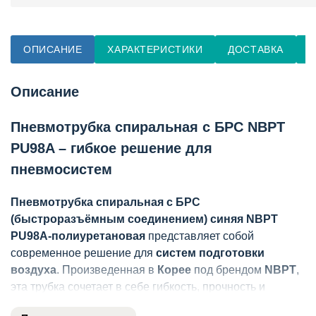
ОПИСАНИЕ
ХАРАКТЕРИСТИКИ
ДОСТАВКА
О
Описание
Пневмотрубка спиральная с БРС NBPT
PU98A – гибкое решение для
пневмосистем
Пневмотрубка спиральная с БРС
(быстроразъёмным соединением) синяя NBPT
PU98A-полиуретановая
представляет собой
современное решение для
систем подготовки
воздуха
. Произведенная в
Корее
под брендом
NBPT
,
эта трубка сочетает в себе гибкость, прочность и
удобство монтажа благодаря уникальным