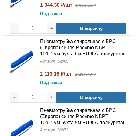
быстроразъёмным соединением
позволяет
1 344,30 ₽/шт
1 398,56 ₽
значительно упростить обслуживание оборудования,
Под заказ
сократить время переналадки и повысить
эффективность работы.
Спиральная
конструкция
В корзину
-
+
обеспечивает необходимую гибкость и защиту от
перегибов, что делает её идеальным выбором для
Пневмотрубка спиральная с БРС
профессионального применения в
системах
(Европа) синяя Pnevmo NBPT
подготовки воздуха
.
10/6,5мм бухта 6м PU98A-полиуретан
Артикул: 82965
2 119,16 ₽/шт
2 204,70 ₽
Под заказ
В корзину
-
+
Пневмотрубка спиральная с БРС
(Европа) синяя Pnevmo NBPT
10/6,5мм бухта 9м PU98A-полиуретан
Артикул: 82972