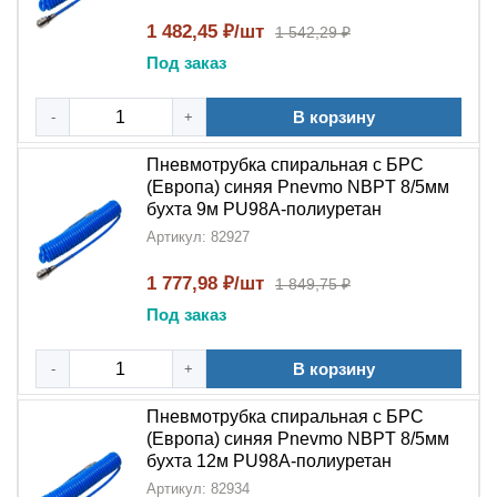
Пневмотрубка спиральная с БРС NBPT PU98A
широко используется в:
1 482,45 ₽/шт
1 542,29 ₽
Под заказ
Промышленных
системах подготовки воздуха
Пневматическом инструменте и оборудовании
В корзину
-
+
Автоматизированных производственных линиях
Системах с частыми переподключениями
Пневмотрубка спиральная с БРС
оборудования
(Европа) синяя Pnevmo NBPT 8/5мм
Условиях, требующих мобильности и гибкости
бухта 9м PU98A-полиуретан
соединений
Артикул: 82927
Преимущества пневмотрубки NBPT
1 777,98 ₽/шт
1 849,75 ₽
PU98A
Под заказ
Выбирая
пневмотрубку спиральную с БРС NBPT
В корзину
-
+
PU98A
, вы получаете:
Пневмотрубка спиральная с БРС
Удобство монтажа
– благодаря
(Европа) синяя Pnevmo NBPT 8/5мм
быстроразъёмному соединению (БРС)
бухта 12м PU98A-полиуретан
Гибкость
–
спиральная
конструкция позволяет
Артикул: 82934