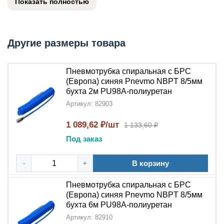
Показать полностью
характеристикам полиуретана.
Описание пневмотрубки NBPT PU98A
Другие размеры товара
Пневмотрубка спиральная NBPT PU98A
обладает
следующими характеристиками:
Пневмотрубка спиральная с БРС
Материал: износостойкий
полиуретан
синего
(Европа) синяя Pnevmo NBPT 8/5мм
цвета
бухта 2м PU98A-полиуретан
Конструкция:
спиральная
форма для
Артикул: 82903
повышенной гибкости
1 089,62 ₽/шт
1 133,60 ₽
Оснащение:
быстроразъёмное соединение
(БРС)
для удобного монтажа
Под заказ
Благодаря
полиуретановой
основе, трубка сохраняет
В корзину
-
+
гибкость в широком температурном диапазоне и
устойчива к механическим повреждениям.
Пневмотрубка спиральная с БРС
(Европа) синяя Pnevmo NBPT 8/5мм
Применение пневмотрубки NBPT PU98A
бухта 6м PU98A-полиуретан
Артикул: 82910