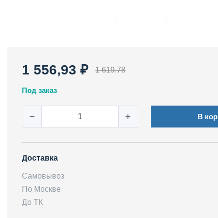
1 556,93 ₽
1 619,78
Под заказ
−
+
В кор
Доставка
Самовывоз
По Москве
До ТК