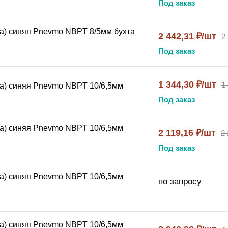
Под заказ
 видимость трубки
T PU98A?
а) синяя Pnevmo NBPT 8/5мм бухта
2 442,31 ₽/шт
2
Под заказ
-полиуретановая
– это оптимальное решение для совреме
соответствие международным стандартам.
1 344,30 ₽/шт
1
а) синяя Pnevmo NBPT 10/6,5мм
азъёмным соединением
позволяет значительно упростит
ьная
конструкция обеспечивает необходимую гибкость и за
Под заказ
овки воздуха
.
а) синяя Pnevmo NBPT 10/6,5мм
2 119,16 ₽/шт
2 
Под заказ
а) синяя Pnevmo NBPT 10/6,5мм
по запросу
а) синяя Pnevmo NBPT 10/6,5мм