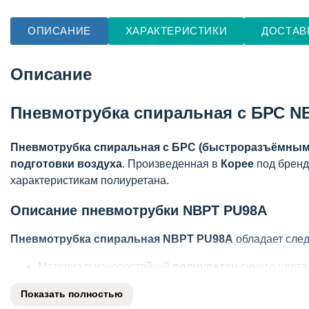
ОПИСАНИЕ
ХАРАКТЕРИСТИКИ
ДОСТАВ
Описание
Пневмотрубка спиральная с БРС N
Пневмотрубка спиральная с БРС (быстроразъёмным
подготовки воздуха
. Произведенная в
Корее
под брен
характеристикам полиуретана.
Описание пневмотрубки NBPT PU98A
Пневмотрубка спиральная NBPT PU98A
обладает сле
Материал: износостойкий
полиуретан
синего цвета
Конструкция:
спиральная
форма для повышенной г
Показать полностью
Оснащение:
быстроразъёмное соединение (БРС