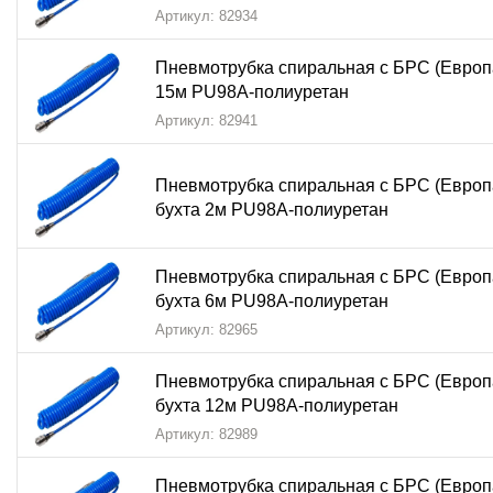
Артикул: 82934
Безопасность
– синий цвет обеспечивает хорошую
Почему стоит выбрать пневмотрубку NBP
Пневмотрубка спиральная с БРС (Европ
15м PU98A-полиуретан
Пневмотрубка спиральная с БРС синяя NBPT PU98A
Артикул: 82941
своей продукции, а производство в
Корее
обеспечивает 
Пневмотрубка спиральная с БРС (Европ
Использование этой
полиуретановой
трубки с
быстрор
бухта 2м PU98A-полиуретан
переналадки и повысить эффективность работы.
Спирал
для профессионального применения в
системах подгот
Пневмотрубка спиральная с БРС (Европ
бухта 6м PU98A-полиуретан
Артикул: 82965
Пневмотрубка спиральная с БРС (Европ
бухта 12м PU98A-полиуретан
Артикул: 82989
Пневмотрубка спиральная с БРС (Европ