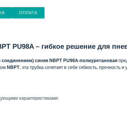
КА
ОПЛАТА
BPT PU98A – гибкое решение для пн
 соединением) синяя NBPT PU98A-полиуретановая
пре
дом
NBPT
, эта трубка сочетает в себе гибкость, прочность
дующими характеристиками:
ибкости
)
для удобного монтажа