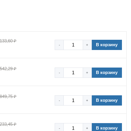
к механическим повреждениям.
 133,60 ₽
В корзину
-
+
 542,29 ₽
В корзину
-
+
 849,75 ₽
В корзину
-
+
 233,45 ₽
В корзину
-
+