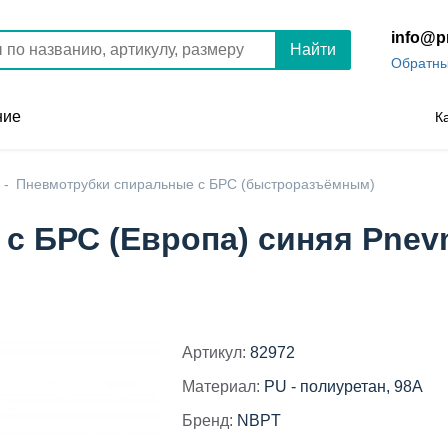
info@p
Найти
Обратны
ние
К
Пневмотрубки спиральные с БРС (быстроразъёмным)
с БРС (Европа) синяя Pnev
Артикул:
82972
Материал:
PU - полиуретан, 98A
Бренд:
NBPT