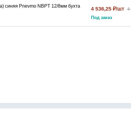
а) синяя Pnevmo NBPT 12/8мм бухта
4 536,25 ₽/шт
4
Под заказ
Контакты
инги
Как сделать заказ