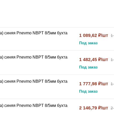
ибкость в широком температурном диапазоне и устойчива 
используется в:
а) синяя Pnevmo NBPT 8/5мм бухта
1 089,62 ₽/шт
1
Под заказ
ания
а) синяя Pnevmo NBPT 8/5мм бухта
1 482,45 ₽/шт
1
инений
Под заказ
а) синяя Pnevmo NBPT 8/5мм бухта
1 777,98 ₽/шт
1
8A
, вы получаете:
Под заказ
у соединению (БРС)
тягивать трубку при необходимости
а) синяя Pnevmo NBPT 8/5мм бухта
ва к износу
2 146,79 ₽/шт
2
ее