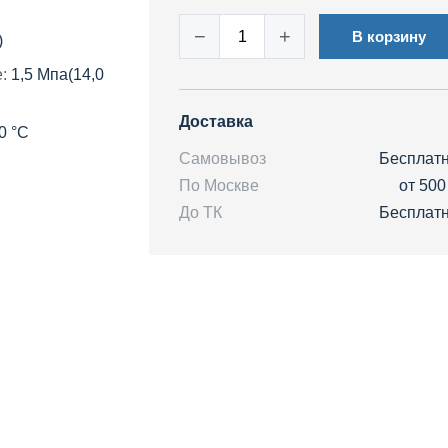
−
+
В корзину
)
:
1,5 Мпа(14,0
Доставка
0 °C
Самовывоз
Бесплат
По Москве
от 500
До ТК
Бесплат