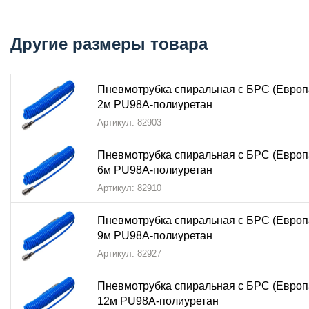
Благодаря
полиуретановой
основе, трубка сохраняет г
Другие размеры товара
Применение пневмотрубки NBPT PU98A
Пневмотрубка спиральная с БРС NBPT PU98A
широко 
Пневмотрубка спиральная с БРС (Европ
Промышленных
2м PU98A-полиуретан
системах подготовки воздуха
Пневматическом инструменте и оборудовании
Артикул: 82903
Автоматизированных производственных линиях
Системах с частыми переподключениями оборудов
Пневмотрубка спиральная с БРС (Европ
6м PU98A-полиуретан
Условиях, требующих мобильности и гибкости соед
Артикул: 82910
Преимущества пневмотрубки NBPT PU98A
Пневмотрубка спиральная с БРС (Европ
Выбирая
пневмотрубку спиральную с БРС NBPT PU9
9м PU98A-полиуретан
Артикул: 82927
Удобство монтажа
– благодаря
быстроразъёмном
Гибкость
–
спиральная
конструкция позволяет рас
Пневмотрубка спиральная с БРС (Европ
Долговечность
–
полиуретановая
основа устойчи
12м PU98A-полиуретан
Надёжность
– продукция
NBPT
произведена в
Кор